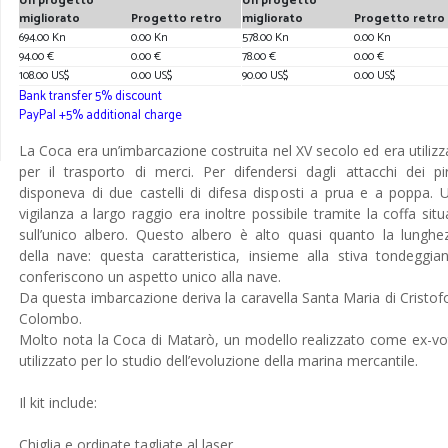
Un progetto
Un progetto
migliorato
Progetto retro
migliorato
Progetto retro
694.00 Kn
0.00 Kn
578.00 Kn
0.00 Kn
94.00 €
0.00 €
78.00 €
0.00 €
108.00 US$
0.00 US$
90.00 US$
0.00 US$
Bank transfer 5% discount
PayPal +5% additional charge
La Coca era un’imbarcazione costruita nel XV secolo ed era utilizz
per il trasporto di merci. Per difendersi dagli attacchi dei pir
disponeva di due castelli di difesa disposti a prua e a poppa. 
vigilanza a largo raggio era inoltre possibile tramite la coffa situ
sull’unico albero. Questo albero è alto quasi quanto la lunghe
della nave: questa caratteristica, insieme alla stiva tondeggian
conferiscono un aspetto unico alla nave.
Da questa imbarcazione deriva la caravella Santa Maria di Cristof
Colombo.
Molto nota la Coca di Matarò, un modello realizzato come ex-vo
utilizzato per lo studio dell’evoluzione della marina mercantile.
Il kit include:
Chiglia e ordinate tagliate al laser