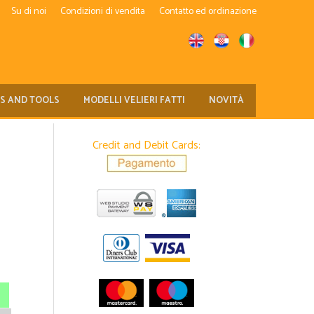
Su di noi
Condizioni di vendita
Contatto ed ordinazione
TS AND TOOLS
MODELLI VELIERI FATTI
NOVITÀ
Credit and Debit Cards: