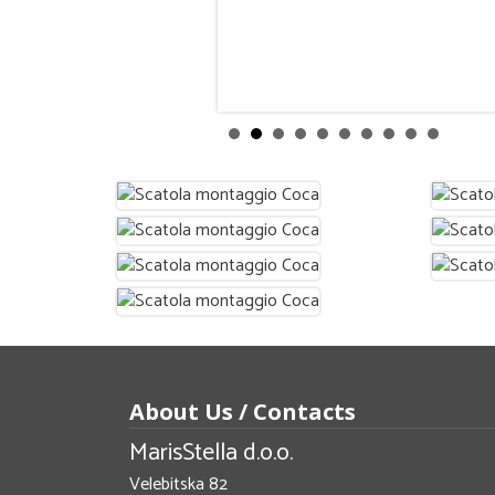
About Us / Contacts
MarisStella d.o.o.
Velebitska 82