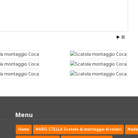
Menu
Home
MARIS STELLA Scatole di montaggio di velieri
Modell