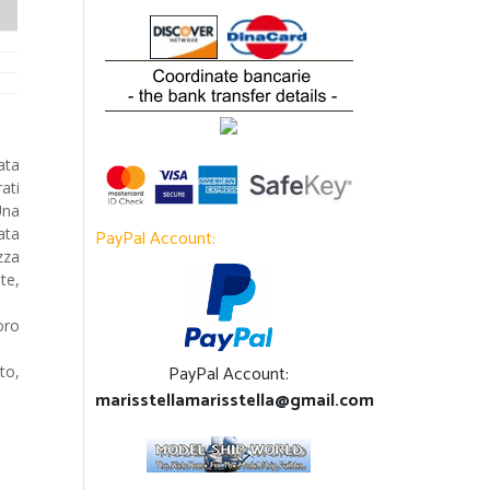
ata
ati
Una
ata
PayPal Account:
zza
te,
oro
PayPal Account:
to,
marisstellamarisstella@gmail.com