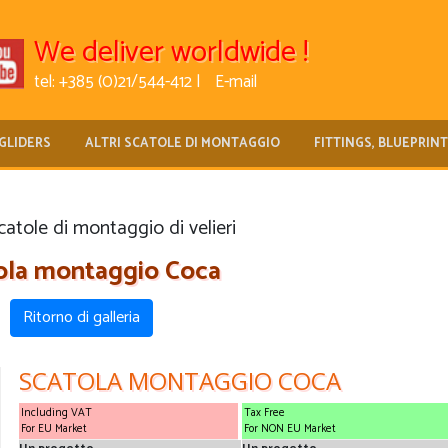
We deliver worldwide !
tel: +385 (0)21/544-412 |
E-mail
GLIDERS
ALTRI SCATOLE DI MONTAGGIO
FITTINGS, BLUEPRIN
atole di montaggio di velieri
ola montaggio Coca
Ritorno di galleria
SCATOLA MONTAGGIO COCA
Including VAT
Tax Free
For EU Market
For NON EU Market