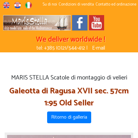
Su di noi
Condizioni di vendita
Contatto ed ordinazione
We deliver worldwide !
tel: +385 (0)21/544-412 |
E-mail
MARIS STELLA Scatole di montaggio di velieri
Galeotta di Ragusa XVII sec. 57cm
1:95 Old Seller
Ritorno di galleria