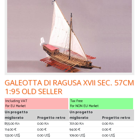
GALEOTTA DI RAGUSA XVII SEC. 57CM
1:95 OLD SELLER
Including VAT
Tax Free
For EU Market
For NON EU Market
Un progetto
Un progetto
migliorato
Progetto retro
migliorato
Progetto retro
855.00 Kn
0.00 Kn
701.00 Kn
0.00 Kn
114.00 €
0.00 €
94.00 €
0.00 €
133.00 US$
0.00 US$
109.00 US$
0.00 US$