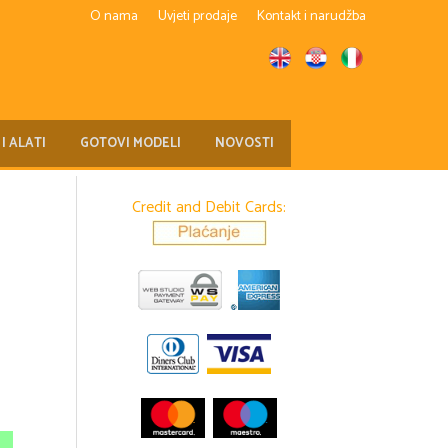
O nama
Uvjeti prodaje
Kontakt i narudžba
 I ALATI
GOTOVI MODELI
NOVOSTI
Credit and Debit Cards: