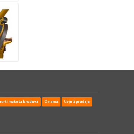
acrti maketa brodova
O nama
Uvjeti prodaje