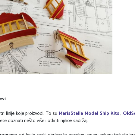
evi
i linije koje proizvodi. To su
MarisStella Model Ship Kits
,
OldSe
e doznati nešto više i otkriti njihov sadržaj.