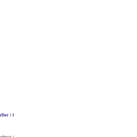
ller
i
I