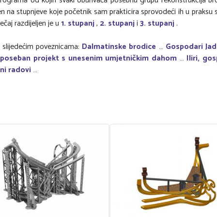
programa od kojih svaki obuhvaća posebnu grupu rekonstrukcija br
en na stupnjeve koje početnik sam prakticira sprovodeći ih u praksu s
čaj razdijeljen je u
1. stupanj
,
2. stupanj
i
3. stupanj
.
a slijedećim poveznicama:
Dalmatinske brodice
…
Gospodari Jad
, poseban projekt s unesenim umjetničkim dahom
…
Iliri, go
ni radovi
…