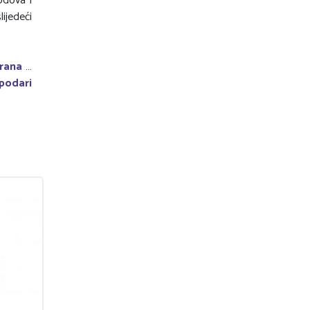
odova i
lijedeći
rana
…
spodari