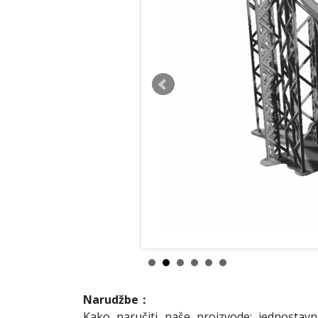
Narudžbe：
Kako naručiti naše proizvode: jednostavn