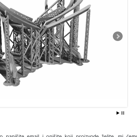
o napišite email i opišite koji proizvode želite, mi će