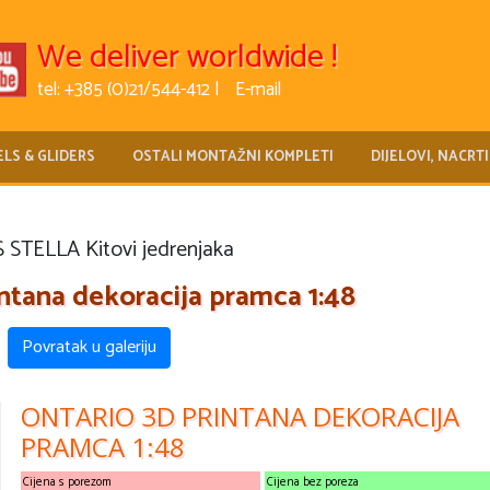
We deliver worldwide !
tel: +385 (0)21/544-412 |
E-mail
LS & GLIDERS
OSTALI MONTAŽNI KOMPLETI
DIJELOVI, NACRTI
 STELLA Kitovi jedrenjaka
intana dekoracija pramca 1:48
Povratak u galeriju
ONTARIO 3D PRINTANA DEKORACIJA
PRAMCA 1:48
Cijena s porezom
Cijena bez poreza