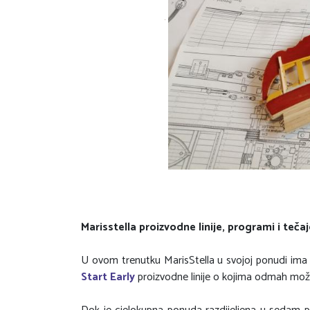
Marisstella proizvodne linije, programi i tečaj
U ovom trenutku MarisStella u svojoj ponudi ima tr
Start Early
proizvodne linije o kojima odmah možet