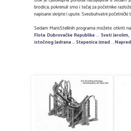
Dok je cjelokupna ponuda razdijeljena u sedam 
brodica, pokrenuli smo i tečaj za početnike razlož
napisane skripte i upute. Sveobuhvatni početnički te
Sedam MarisStellinih programa možete otkriti n
Flota Dubrovačke Republike
…
Sveti Jerolim
istočnog Jadrana
...
Stepenica iznad
…
Napred