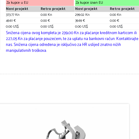
Za kupce u EU
Za kupce izvan EU
Novi projekt
Retro projekt
Novi projekt
Retro projekt
373.77 Kn
0.00 Kn
299.02 Kn
0.00 Kn
49.61 €
0.00 €
39.69 €
0.00 €
0.00 US$
0.00 US$
0.00 US$
0.00 US$
Snižena cijena ovog kompleta je 239,00 Kn za plaćanje kreditnom karticom ili
227,05 Kn za plaćanje pouzećem, te za uplatu na bankovni račun. Kontaktirajte
nas. Snižena cijena određena je isključivo za HR uslijed znatno nižih
manipulativnih troškova.