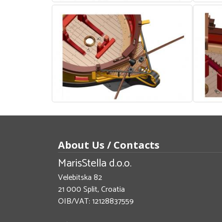
About Us / Contacts
MarisStella d.o.o.
Velebitska 82
21 000 Split, Croatia
OIB/VAT: 12128837559