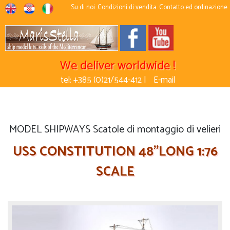
Su di noi
Condizioni di vendita
Contatto ed ordinazione
We deliver worldwide !
tel: +385 (0)21/544-412 |
E-mail
MODEL SHIPWAYS Scatole di montaggio di velieri
USS CONSTITUTION 48''LONG 1:76
SCALE