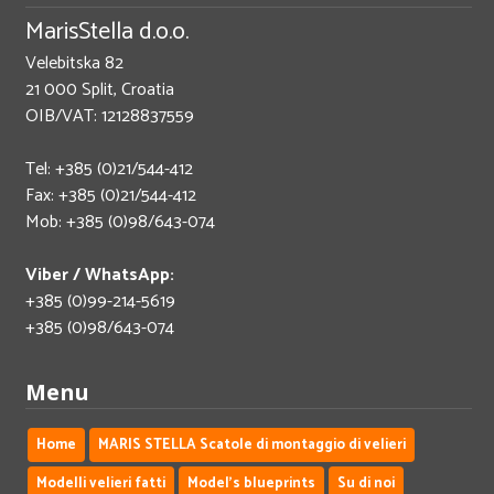
MarisStella d.o.o.
Velebitska 82
21 000 Split, Croatia
OIB/VAT: 12128837559
Tel: +385 (0)21/544-412
Fax: +385 (0)21/544-412
Mob: +385 (0)98/643-074
Viber / WhatsApp:
+385 (0)99-214-5619
+385 (0)98/643-074
Menu
Home
MARIS STELLA Scatole di montaggio di velieri
Modelli velieri fatti
Model's blueprints
Su di noi