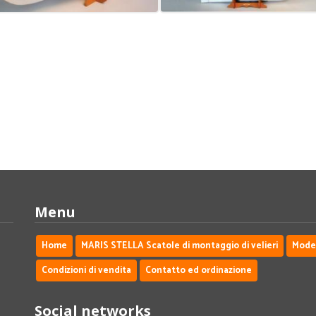
Menu
Home
MARIS STELLA Scatole di montaggio di velieri
Modell
Condizioni di vendita
Contatto ed ordinazione
Social networks