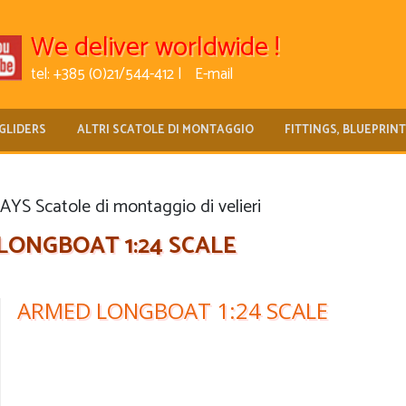
We deliver worldwide !
tel: +385 (0)21/544-412 |
E-mail
GLIDERS
ALTRI SCATOLE DI MONTAGGIO
FITTINGS, BLUEPRIN
S Scatole di montaggio di velieri
LONGBOAT 1:24 SCALE
ARMED LONGBOAT 1:24 SCALE