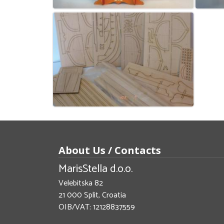
About Us / Contacts
MarisStella d.o.o.
Velebitska 82
21 000 Split, Croatia
OIB/VAT: 12128837559