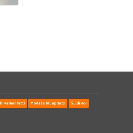
i velieri fatti
Model's blueprints
Su di noi