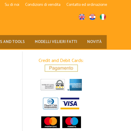
Su di noi
Condizioni di vendita
Contatto ed ordinazione
TS AND TOOLS
MODELLI VELIERI FATTI
NOVITÀ
Credit and Debit Cards: