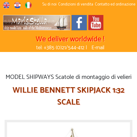
Su di noi
Condizioni di vendita
Contatto ed ordinazione
We deliver worldwide !
tel: +385 (0)21/544-412 |
E-mail
MODEL SHIPWAYS Scatole di montaggio di velieri
WILLIE BENNETT SKIPJACK 1:32
SCALE