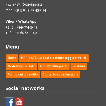
Fax: +385 (0)21/544-412
Mob: +385 (0)98/643-074
Viber / WhatsApp:
+385 (0)99-214-5619
+385 (0)98/643-074
Menu
Home
MARIS STELLA Scatole di montaggio di velieri
Modelli velieri fatti
Model's blueprints
Su di noi
Condizioni di vendita
Contatto ed ordinazione
Social networks