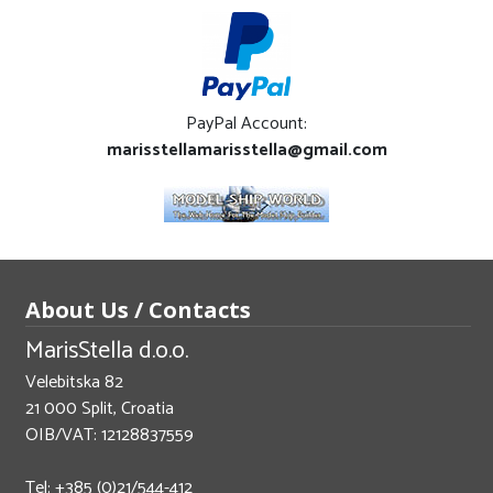
PayPal Account:
marisstellamarisstella@gmail.com
About Us / Contacts
MarisStella d.o.o.
Velebitska 82
21 000 Split, Croatia
OIB/VAT: 12128837559
Tel: +385 (0)21/544-412