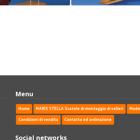
Menu
Home
MARIS STELLA Scatole di montaggio di velieri
Modell
Condizioni di vendita
Contatto ed ordinazione
Social networks