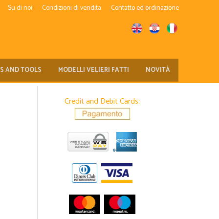
Su di noi
Condizioni di vendita
Contatto ed ordinazione
TS AND TOOLS
MODELLI VELIERI FATTI
NOVITÀ
Credit and Debit Cards: