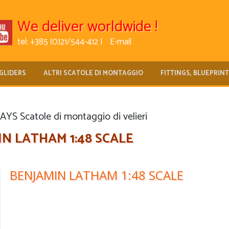
We deliver worldwide !
tel: +385 (0)21/544-412 |
E-mail
GLIDERS
ALTRI SCATOLE DI MONTAGGIO
FITTINGS, BLUEPRIN
S Scatole di montaggio di velieri
N LATHAM 1:48 SCALE
BENJAMIN LATHAM 1:48 SCALE