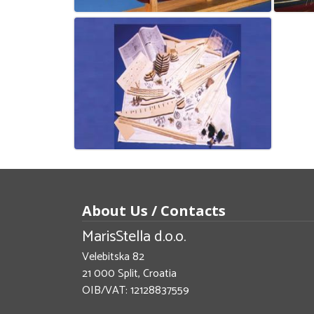
About Us / Contacts
MarisStella d.o.o.
Velebitska 82
21 000 Split, Croatia
OIB/VAT: 12128837559