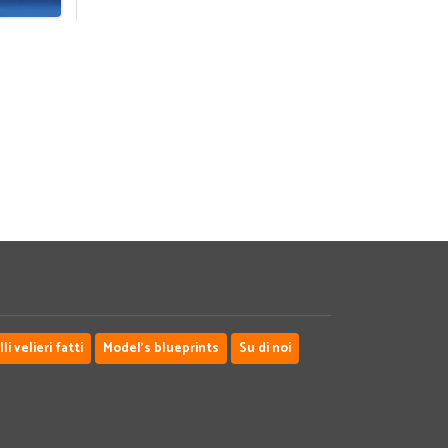
i velieri fatti
Model's blueprints
Su di noi