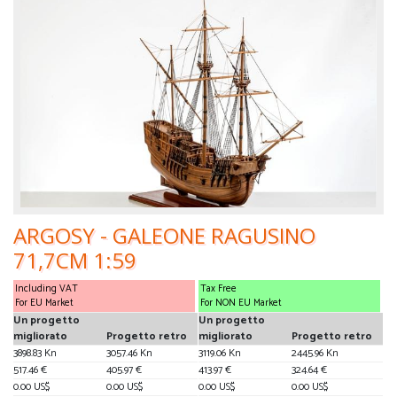
ARGOSY - GALEONE RAGUSINO
71,7CM 1:59
Including VAT
Tax Free
For EU Market
For NON EU Market
Un progetto
Un progetto
migliorato
Progetto retro
migliorato
Progetto retro
3898.83 Kn
3057.46 Kn
3119.06 Kn
2445.96 Kn
517.46 €
405.97 €
413.97 €
324.64 €
0.00 US$
0.00 US$
0.00 US$
0.00 US$