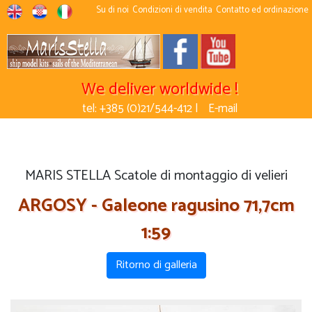
Su di noi
Condizioni di vendita
Contatto ed ordinazione
We deliver worldwide !
tel: +385 (0)21/544-412 |
E-mail
MARIS STELLA Scatole di montaggio di velieri
ARGOSY - Galeone ragusino 71,7cm
1:59
Ritorno di galleria