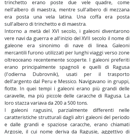
trinchetto erano poste due vele quadre, come
nell'albero di maestra, mentre sull'albero di mezzana
era posta una vela latina. Una coffa era posta
sull'albero di trinchetto e di maestra.
Intorno a metà del XVI secolo, i galeoni diventarono
vere navi da guerra e all'inizio del XVII secolo il nome di
galeone era sinonimo di nave di linea. Galeoni
mercantili furono utilizzati per lunghi viaggi verso zone
oltreoceano recentemente scoperte. I galeoni preferiti
erano principalmente spagnoli e quelli di Ragusa
(l'odierna Dubrovnik), usati per il trasporto
dell'argento dal Peru e Messico. Navigavano in gruppi,
flotte. In quei tempi i galeoni erano più grandi delle
caravelle, ma più piccole delle caracche di Ragusa. La
loro stazza variava da 200 a 500 tons.
I galeoni ragusini, parzialmente differenti nelle
caratteristiche strutturali dagli altri galeoni del periodo
e dalle grandi e spaziose caracche, erano chiamati
Argosie, il cui nome deriva da Ragusie, aggettivo di