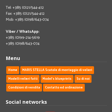
Tel: +385 (0)21/544-412
Fax: +385 (0)21/544-412
Mob: +385 (0)98/643-074
Viber / WhatsApp:
+385 (0)99-214-5619
+385 (0)98/643-074
Menu
Home
MARIS STELLA Scatole di montaggio di velieri
Modelli velieri fatti
Model's blueprints
Su di noi
Condizioni di vendita
Contatto ed ordinazione
Social networks