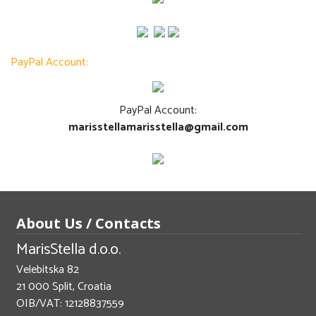
PayPal Account:
PayPal Account:
marisstellamarisstella@gmail.com
About Us / Contacts
MarisStella d.o.o.
Velebitska 82
21 000 Split, Croatia
OIB/VAT: 12128837559