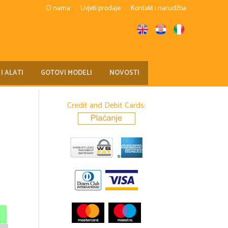
O nama
Uvjeti prodaje
Kontakt i narudžba
 I ALATI
GOTOVI MODELI
NOVOSTI
Credit and Debit Cards: