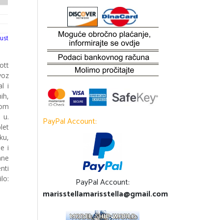
ust
ott
voz
l i
ih,
nom
 u.
PayPal Account:
let
ku,
e i
ane
nti
lo:
PayPal Account:
marisstellamarisstella@gmail.com