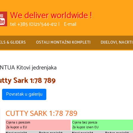
We deliver worldwide !
tel: +385 (0)21/544-412 |
E-mail
LS & GLIDERS
OSTALI MONTAŽNI KOMPLETI
DIJELOVI, NACRTI
TUA Kitovi jedrenjaka
tty Sark 1:78 789
Povratak u galeriju
CUTTY SARK 1:78 789
Cijena s porezom
Cijena bez poreza
Za kupce u EU
Za kupce izvan EU