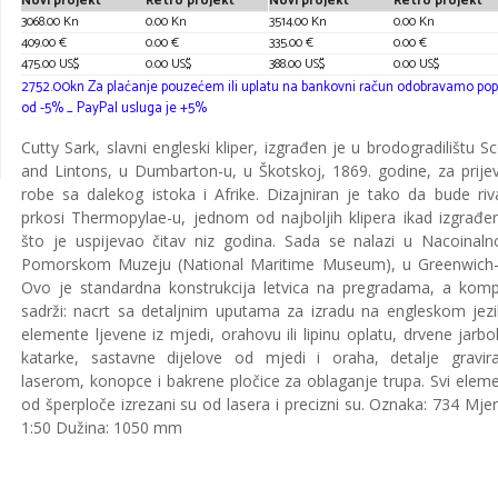
Novi projekt
Retro projekt
Novi projekt
Retro projekt
3068.00 Kn
0.00 Kn
3514.00 Kn
0.00 Kn
409.00 €
0.00 €
335.00 €
0.00 €
475.00 US$
0.00 US$
388.00 US$
0.00 US$
2752.00kn Za plaćanje pouzećem ili uplatu na bankovni račun odobravamo pop
od -5% _ PayPal usluga je +5%
Cutty Sark, slavni engleski kliper, izgrađen je u brodogradilištu Sc
and Lintons, u Dumbarton-u, u Škotskoj, 1869. godine, za prije
robe sa dalekog istoka i Afrike. Dizajniran je tako da bude riva
prkosi Thermopylae-u, jednom od najboljih klipera ikad izgrađen
što je uspijevao čitav niz godina. Sada se nalazi u Nacoinal
Pomorskom Muzeju (National Maritime Museum), u Greenwich-
Ovo je standardna konstrukcija letvica na pregradama, a komp
sadrži: nacrt sa detaljnim uputama za izradu na engleskom jezi
elemente ljevene iz mjedi, orahovu ili lipinu oplatu, drvene jarbol
katarke, sastavne dijelove od mjedi i oraha, detalje gravir
laserom, konopce i bakrene pločice za oblaganje trupa. Svi eleme
od šperploče izrezani su od lasera i precizni su. Oznaka: 734 Mjeri
1:50 Dužina: 1050 mm