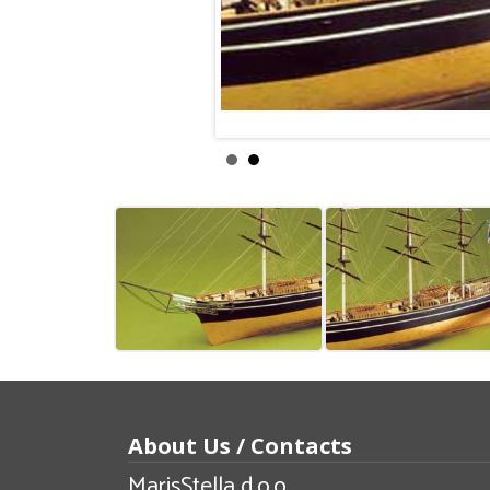
About Us / Contacts
MarisStella d.o.o.