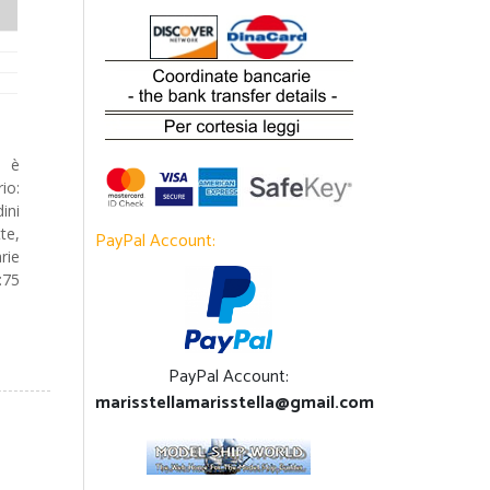
a è
io:
dini
te,
PayPal Account:
rie
:75
PayPal Account:
marisstellamarisstella@gmail.com