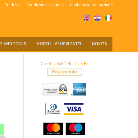
Su di noi
Condizioni di vendita
Contatto ed ordinazione
TS AND TOOLS
MODELLI VELIERI FATTI
NOVITÀ
Credit and Debit Cards: