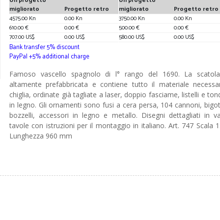
Un progetto
Un progetto
migliorato
Progetto retro
migliorato
Progetto retro
4575.00 Kn
0.00 Kn
3750.00 Kn
0.00 Kn
610.00 €
0.00 €
500.00 €
0.00 €
707.00 US$
0.00 US$
580.00 US$
0.00 US$
Bank transfer 5% discount
PayPal +5% additional charge
Famoso vascello spagnolo di l° rango del 1690. La scatol
altamente prefabbricata e contiene tutto il materiale necessar
chiglia, ordinate già tagliate a laser, doppio fasciame, listelli e ton
in legno. Gli ornamenti sono fusi a cera persa, 104 cannoni, bigot
bozzelli, accessori in legno e metallo. Disegni dettagliati in va
tavole con istruzioni per il montaggio in italiano. Art. 747 Scala 1
Lunghezza 960 mm