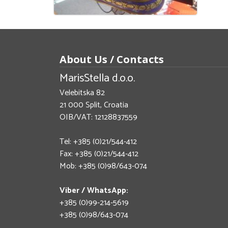
About Us / Contacts
MarisStella d.o.o.
Velebitska 82
21 000 Split, Croatia
OIB/VAT: 12128837559
Tel: +385 (0)21/544-412
Fax: +385 (0)21/544-412
Mob: +385 (0)98/643-074
Viber / WhatsApp:
+385 (0)99-214-5619
+385 (0)98/643-074