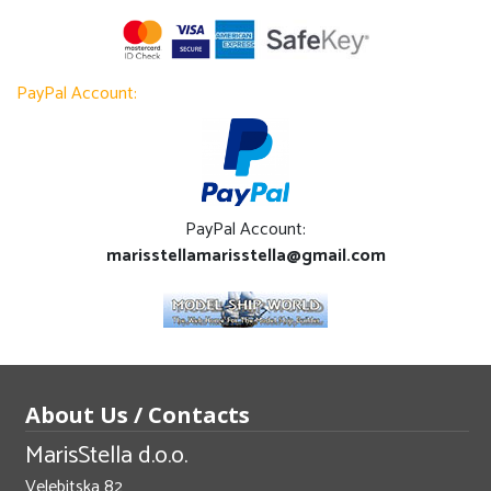
PayPal Account:
PayPal Account:
marisstellamarisstella@gmail.com
About Us / Contacts
MarisStella d.o.o.
Velebitska 82