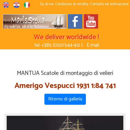
Su di noi
Condizioni di vendita
Contatto ed ordinazione
We deliver worldwide !
tel: +385 (0)21/544-412 |
E-mail
MANTUA Scatole di montaggio di velieri
Amerigo Vespucci 1931 1:84 741
Ritorno di galleria