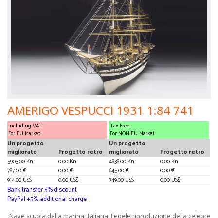
AMERIGO VESPUCCI 1931 1:84 741
Including VAT
Tax Free
For EU Market
For NON EU Market
Un progetto
Un progetto
migliorato
Progetto retro
migliorato
Progetto retro
5903.00 Kn
0.00 Kn
4838.00 Kn
0.00 Kn
787.00 €
0.00 €
645.00 €
0.00 €
914.00 US$
0.00 US$
749.00 US$
0.00 US$
Bank transfer 5% discount
PayPal +5% additional charge
Nave scuola della marina italiana. Fedele riproduzione della ceIebre