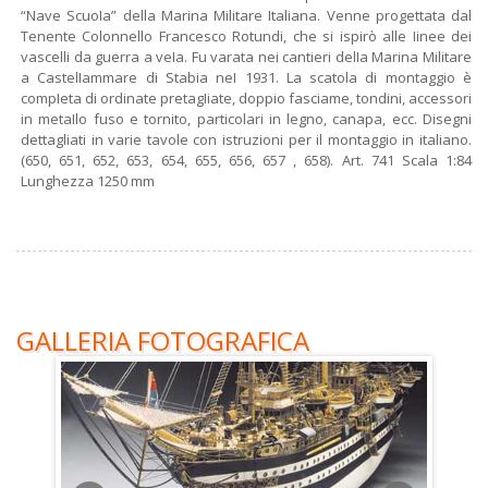
“Nave ScuoIa” della Marina Militare Italiana. Venne progettata dal
Tenente Colonnello Francesco Rotundi, che si ispirò alle Iinee dei
vascelli da guerra a veIa. Fu varata nei cantieri delIa Marina Militare
a CastelIammare di Stabia neI 1931. La scatola di montaggio è
compIeta di ordinate pretagIiate, doppio fasciame, tondini, accessori
in metaIlo fuso e tornito, particolari in legno, canapa, ecc. Disegni
dettagliati in varie tavole con istruzioni per il montaggio in italiano.
(650, 651, 652, 653, 654, 655, 656, 657 , 658). Art. 741 Scala 1:84
Lunghezza 1250 mm
GALLERIA FOTOGRAFICA