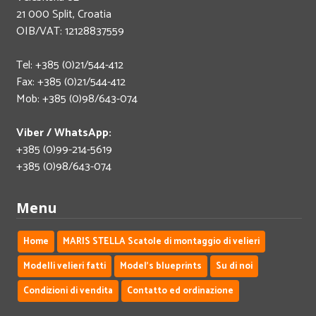
21 000 Split, Croatia
OIB/VAT: 12128837559
Tel: +385 (0)21/544-412
Fax: +385 (0)21/544-412
Mob: +385 (0)98/643-074
Viber / WhatsApp:
+385 (0)99-214-5619
+385 (0)98/643-074
Menu
Home
MARIS STELLA Scatole di montaggio di velieri
Modelli velieri fatti
Model's blueprints
Su di noi
Condizioni di vendita
Contatto ed ordinazione