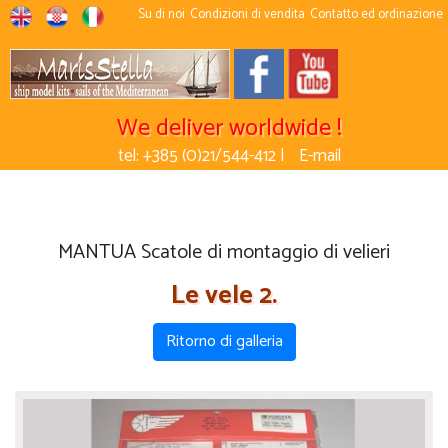
Su di noi
Condizioni di vendita
Contatto ed ordinazione
We deliver worldwide !
tel: +385 (0)21/544-412 |
E-mail
MANTUA Scatole di montaggio di velieri
Le vele 2.
Ritorno di galleria