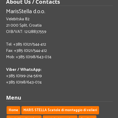
About Us / Contacts
MarisStella d.o.o.
Velebitska 82
21 000 Split, Croatia
OIB/VAT: 12128837559
Tel: +385 (0)21/544-412
Fax: +385 (0)21/544-412
Mob: +385 (0)98/643-074
Viber / WhatsApp:
+385 (0)99-214-5619
+385 (0)98/643-074
Menu
Home
MARIS STELLA Scatole di montaggio di velieri