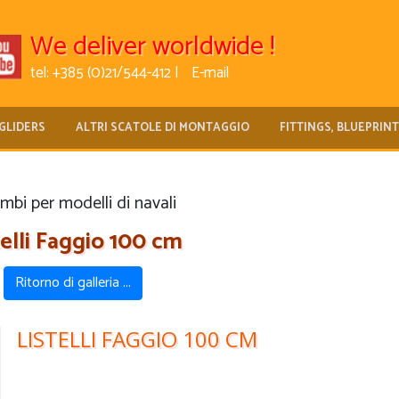
We deliver worldwide !
tel: +385 (0)21/544-412 |
E-mail
GLIDERS
ALTRI SCATOLE DI MONTAGGIO
FITTINGS, BLUEPRIN
mbi per modelli di navali
telli Faggio 100 cm
Ritorno di galleria ...
LISTELLI FAGGIO 100 CM