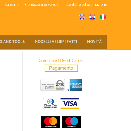
Su di noi
Condizioni di vendita
Contatto ed ordinazione
TS AND TOOLS
MODELLI VELIERI FATTI
NOVITÀ
Credit and Debit Cards: