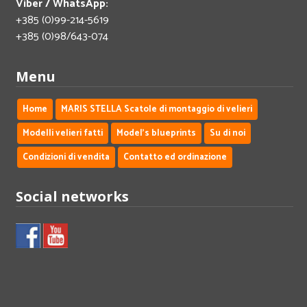
Viber / WhatsApp:
+385 (0)99-214-5619
+385 (0)98/643-074
Menu
Home
MARIS STELLA Scatole di montaggio di velieri
Modelli velieri fatti
Model's blueprints
Su di noi
Condizioni di vendita
Contatto ed ordinazione
Social networks