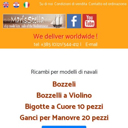
Su di noi
Condizioni di vendita
Contatto ed ordinazione
We deliver worldwide !
tel: +385 (0)21/544-412 |
E-mail
Ricambi per modelli di navali
Bozzeli
Bozzelli a Violino
Bigotte a Cuore 10 pezzi
Ganci per Manovre 20 pezzi