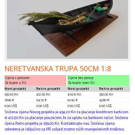
NERETVANSKA TRUPA 50CM 1:8
Cijena s porezom
Cijena bez poreza
Za kupce u EU
Za kupce izvan EU
Novi projekt
Retro projekt
Novi projekt
Retro projekt
592.63 Kn
412.50 Kn
474.10 Kn
330.00 Kn
78.66 €
54.75 €
62.92 €
43.80 €
0.00 US$
0.00 US$
0.00 US$
0.00 US$
Snižena cijena Novog projekta je 434,20 Kn za plaćanje kreditnom karticom
ili 412,50 Kn za plaćanje pouzećem, te za uplatu na bankovni račun. Snižena
cijena Retro projekta je 393,00 Kn. Kontaktirajte nas. Snižena cijena
određena je isključivo za HR uslijed znatno nižih manipulativnih troškova.