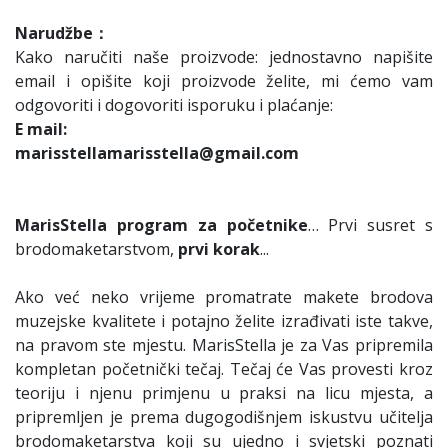
Narudžbe：
Kako naručiti naše proizvode: jednostavno napišite
email i opišite koji proizvode želite, mi ćemo vam
odgovoriti i dogovoriti isporuku i plaćanje:
E mail:
marisstellamarisstella@gmail.com
MarisStella program za početnike
… Prvi susret s
brodomaketarstvom,
prvi korak
...
Ako već neko vrijeme promatrate makete brodova
muzejske kvalitete i potajno želite izrađivati iste takve,
na pravom ste mjestu. MarisStella je za Vas pripremila
kompletan početnički tečaj. Tečaj će Vas provesti kroz
teoriju i njenu primjenu u praksi na licu mjesta, a
pripremljen je prema dugogodišnjem iskustvu učitelja
brodomaketarstva koji su ujedno i svjetski poznati