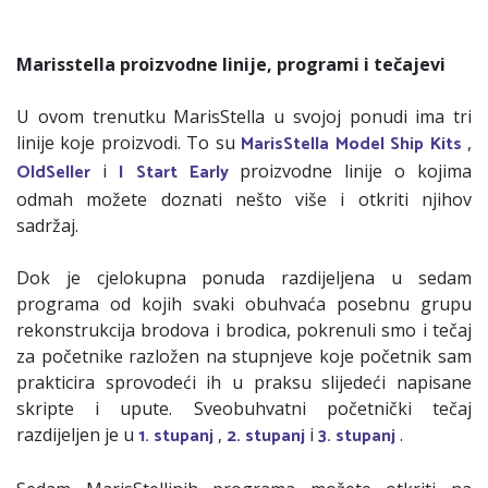
Marisstella proizvodne linije, programi i tečajevi
U ovom trenutku MarisStella u svojoj ponudi ima tri
MarisStella Model Ship Kits
linije koje proizvodi. To su
,
OldSeller
I Start Early
i
proizvodne linije o kojima
odmah možete doznati nešto više i otkriti njihov
sadržaj.
Dok je cjelokupna ponuda razdijeljena u sedam
programa od kojih svaki obuhvaća posebnu grupu
rekonstrukcija brodova i brodica, pokrenuli smo i tečaj
za početnike razložen na stupnjeve koje početnik sam
prakticira sprovodeći ih u praksu slijedeći napisane
skripte i upute. Sveobuhvatni početnički tečaj
1. stupanj
2. stupanj
3. stupanj
razdijeljen je u
,
i
.