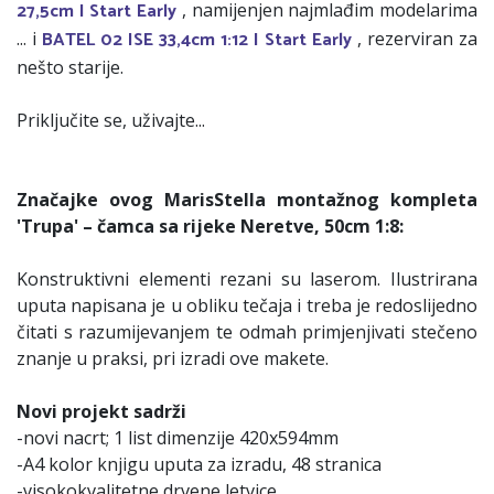
27,5cm I Start Early
, namijenjen najmlađim modelarima
BATEL 02 ISE 33,4cm 1:12 I Start Early
... i
, rezerviran za
nešto starije.
Priključite se, uživajte...
Značajke ovog MarisStella montažnog kompleta
'Trupa' – čamca sa rijeke Neretve, 50cm 1:8:
Konstruktivni elementi rezani su laserom. Ilustrirana
uputa napisana je u obliku tečaja i treba je redoslijedno
čitati s razumijevanjem te odmah primjenjivati stečeno
znanje u praksi, pri izradi ove makete.
Novi projekt sadrži
-novi nacrt; 1 list dimenzije 420x594mm
-A4 kolor knjigu uputa za izradu, 48 stranica
-visokokvalitetne drvene letvice