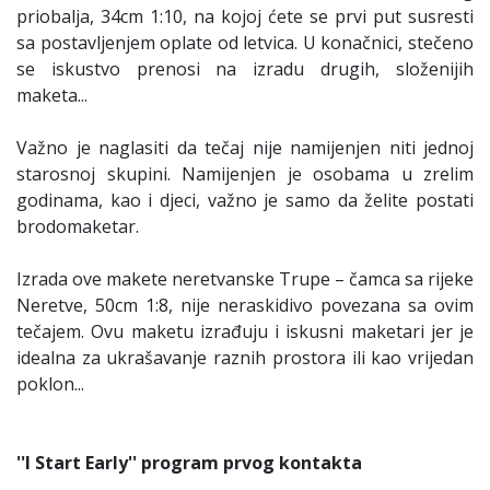
priobalja, 34cm 1:10, na kojoj ćete se prvi put susresti
sa postavljenjem oplate od letvica. U konačnici, stečeno
se iskustvo prenosi na izradu drugih, složenijih
maketa...
Važno je naglasiti da tečaj nije namijenjen niti jednoj
starosnoj skupini. Namijenjen je osobama u zrelim
godinama, kao i djeci, važno je samo da želite postati
brodomaketar.
Izrada ove makete neretvanske Trupe – čamca sa rijeke
Neretve, 50cm 1:8, nije neraskidivo povezana sa ovim
tečajem. Ovu maketu izrađuju i iskusni maketari jer je
idealna za ukrašavanje raznih prostora ili kao vrijedan
poklon...
''I Start Early'' program prvog kontakta