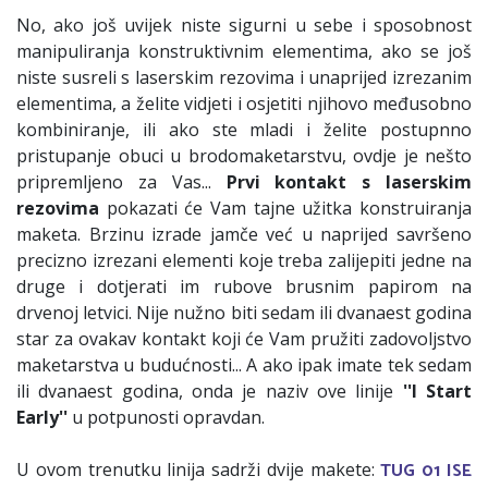
No, ako još uvijek niste sigurni u sebe i sposobnost
manipuliranja konstruktivnim elementima, ako se još
niste susreli s laserskim rezovima i unaprijed izrezanim
elementima, a želite vidjeti i osjetiti njihovo međusobno
kombiniranje, ili ako ste mladi i želite postupnno
pristupanje obuci u brodomaketarstvu, ovdje je nešto
pripremljeno za Vas...
Prvi kontakt s laserskim
rezovima
pokazati će Vam tajne užitka konstruiranja
maketa. Brzinu izrade jamče već u naprijed savršeno
precizno izrezani elementi koje treba zalijepiti jedne na
druge i dotjerati im rubove brusnim papirom na
drvenoj letvici. Nije nužno biti sedam ili dvanaest godina
star za ovakav kontakt koji će Vam pružiti zadovoljstvo
maketarstva u budućnosti... A ako ipak imate tek sedam
ili dvanaest godina, onda je naziv ove linije
''I Start
Early''
u potpunosti opravdan.
TUG 01 ISE
U ovom trenutku linija sadrži dvije makete: