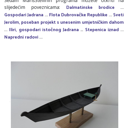
Sedam MarisStellinih programa možete otkriti na
Dalmatinske brodice
slijedećim poveznicama:
…
Gospodari Jadrana
Flota Dubrovačke Republike
Sveti
…
…
Jerolim, poseban projekt s unesenim umjetničkim dahom
Iliri, gospodari istočnog Jadrana
Stepenica iznad
…
...
…
Napredni radovi
…