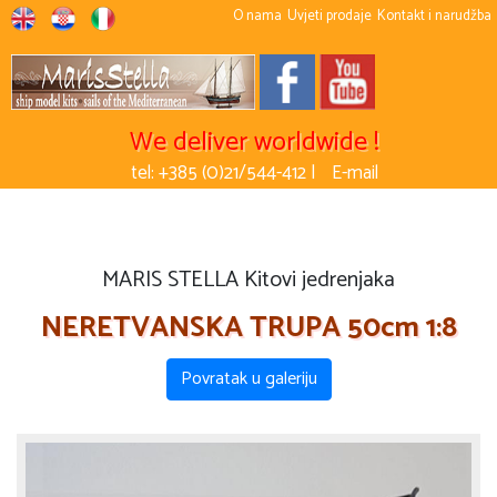
O nama
Uvjeti prodaje
Kontakt i narudžba
We deliver worldwide !
tel: +385 (0)21/544-412 |
E-mail
MARIS STELLA Kitovi jedrenjaka
NERETVANSKA TRUPA 50cm 1:8
Povratak u galeriju