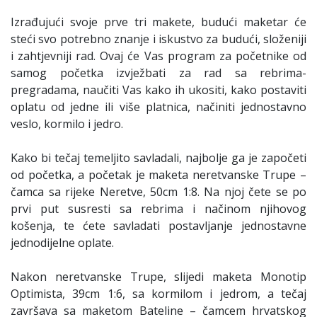
Izrađujući svoje prve tri makete, budući maketar će
steći svo potrebno znanje i iskustvo za budući, složeniji
i zahtjevniji rad. Ovaj će Vas program za početnike od
samog početka izvježbati za rad sa rebrima-
pregradama, naučiti Vas kako ih ukositi, kako postaviti
oplatu od jedne ili više platnica, načiniti jednostavno
veslo, kormilo i jedro.
Kako bi tečaj temeljito savladali, najbolje ga je započeti
od početka, a početak je maketa neretvanske Trupe –
čamca sa rijeke Neretve, 50cm 1:8. Na njoj čete se po
prvi put susresti sa rebrima i načinom njihovog
košenja, te ćete savladati postavljanje jednostavne
jednodijelne oplate.
Nakon neretvanske Trupe, slijedi maketa Monotip
Optimista, 39cm 1:6, sa kormilom i jedrom, a tečaj
završava sa maketom Bateline – čamcem hrvatskog