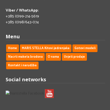
Viber / WhatsApp:
+385 (0)99-214-5619
+385 (0)98/643-074
Menu
Home
MARIS STELLA Kitovi jedrenjaka
Gotovi modeli
Nacrti maketa brodova
O nama
Uvjeti prodaje
Kontakt i narudžba
Social networks