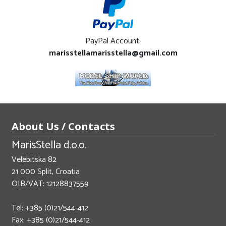
PayPal Account:
marisstellamarisstella@gmail.com
About Us / Contacts
MarisStella d.o.o.
Velebitska 82
21 000 Split, Croatia
OIB/VAT: 12128837559
Tel: +385 (0)21/544-412
Fax: +385 (0)21/544-412