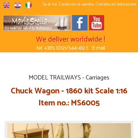
Su di noi
Condizioni di vendita
Contatto ed ordinazione
We deliver worldwide !
tel: +385 (0)21/544-412 |
E-mail
MODEL TRAILWAYS - Carriages
Chuck Wagon - 1860 kit Scale 1:16
Item no.: MS6005