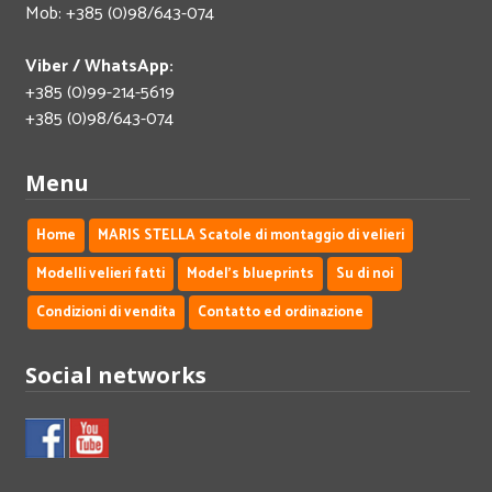
Mob: +385 (0)98/643-074
Viber / WhatsApp:
+385 (0)99-214-5619
+385 (0)98/643-074
Menu
Home
MARIS STELLA Scatole di montaggio di velieri
Modelli velieri fatti
Model's blueprints
Su di noi
Condizioni di vendita
Contatto ed ordinazione
Social networks