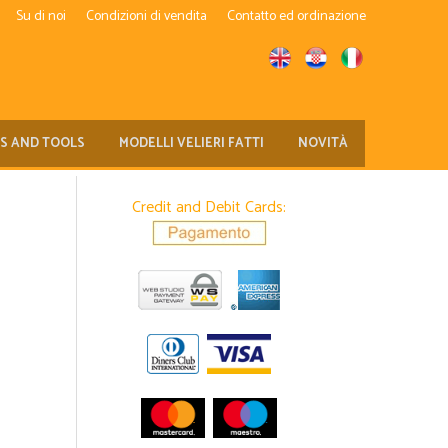
Su di noi
Condizioni di vendita
Contatto ed ordinazione
TS AND TOOLS
MODELLI VELIERI FATTI
NOVITÀ
Credit and Debit Cards: