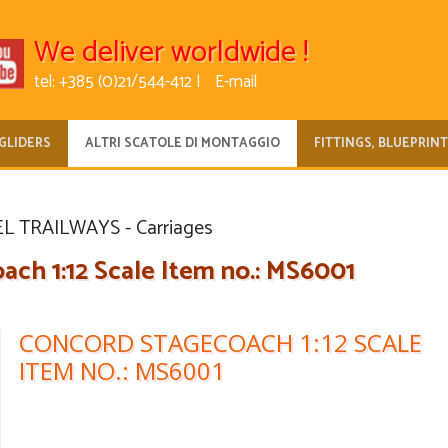
We deliver worldwide !
tel: +385 (0)21/544-412 |
E-mail
GLIDERS
ALTRI SCATOLE DI MONTAGGIO
FITTINGS, BLUEPRIN
 TRAILWAYS - Carriages
ch 1:12 Scale Item no.: MS6001
CONCORD STAGECOACH 1:12 SCALE
ITEM NO.: MS6001