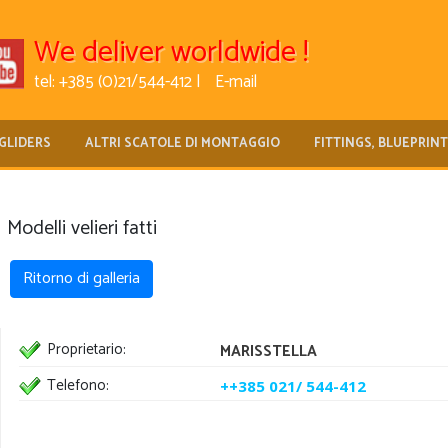
We deliver worldwide !
tel: +385 (0)21/544-412 |
E-mail
GLIDERS
ALTRI SCATOLE DI MONTAGGIO
FITTINGS, BLUEPRIN
Modelli velieri fatti
Ritorno di galleria
Proprietario:
MARISSTELLA
Telefono:
++385 021/ 544-412