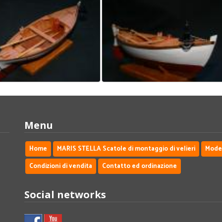
Menu
Home
MARIS STELLA Scatole di montaggio di velieri
Modell
Condizioni di vendita
Contatto ed ordinazione
Social networks