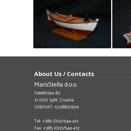
About Us / Contacts
MarisStella d.o.o.
Velebitska 82
21 000 Split, Croatia
OIB/VAT: 12128837559
Tel: +385 (0)21/544-412
Fax: +385 (0)21/544-412