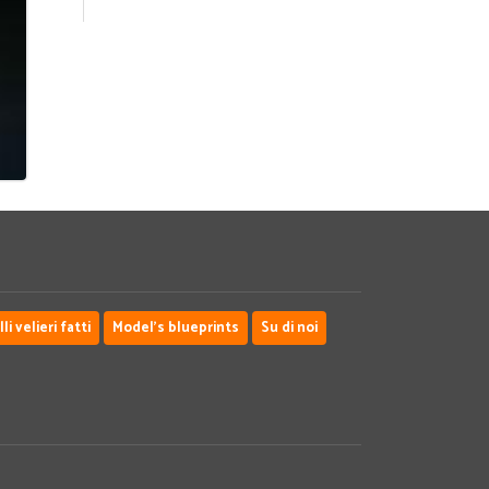
i velieri fatti
Model's blueprints
Su di noi