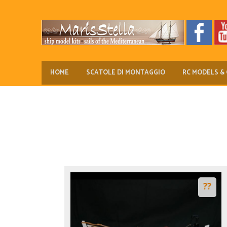
HOME
SCATOLE DI MONTAGGIO
RC MODELS & 
??