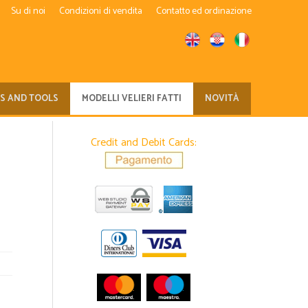
Su di noi
Condizioni di vendita
Contatto ed ordinazione
TS AND TOOLS
MODELLI VELIERI FATTI
NOVITÀ
Credit and Debit Cards: