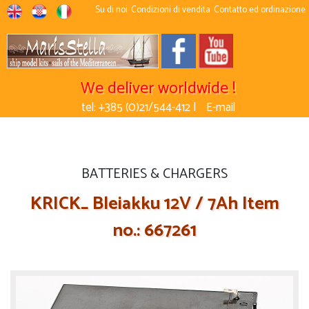
Su di noi
Condizioni di vendita
Contatto ed ordinazione
We deliver worldwide !
tel: +385 (0)21/544-412 |
E-mail
BATTERIES & CHARGERS
KRICK_ Bleiakku 12V / 7Ah Item
no.: 667261