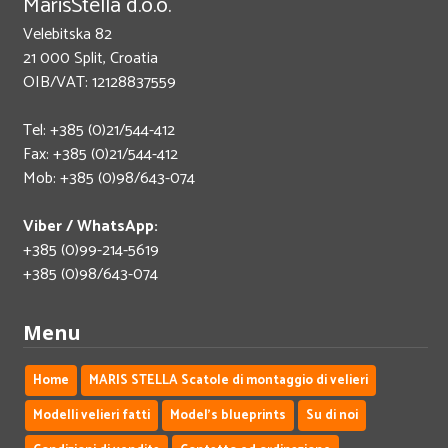
MarisStella d.o.o.
Velebitska 82
21 000 Split, Croatia
OIB/VAT: 12128837559
Tel: +385 (0)21/544-412
Fax: +385 (0)21/544-412
Mob: +385 (0)98/643-074
Viber / WhatsApp:
+385 (0)99-214-5619
+385 (0)98/643-074
Menu
Home
MARIS STELLA Scatole di montaggio di velieri
Modelli velieri fatti
Model's blueprints
Su di noi