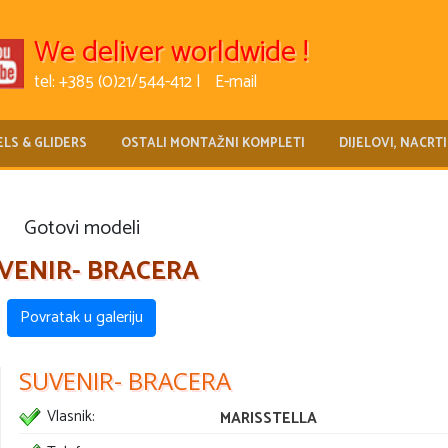
We deliver worldwide !
tel: +385 (0)21/544-412 |
E-mail
LS & GLIDERS
OSTALI MONTAŽNI KOMPLETI
DIJELOVI, NACRTI
Gotovi modeli
VENIR- BRACERA
Povratak u galeriju
SUVENIR- BRACERA
Vlasnik:
MARISSTELLA