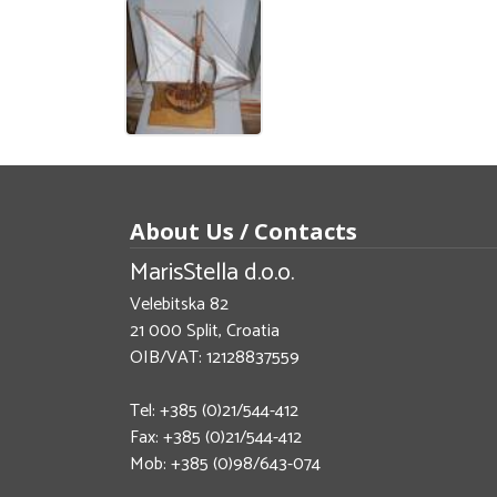
About Us / Contacts
MarisStella d.o.o.
Velebitska 82
21 000 Split, Croatia
OIB/VAT: 12128837559
Tel: +385 (0)21/544-412
Fax: +385 (0)21/544-412
Mob: +385 (0)98/643-074