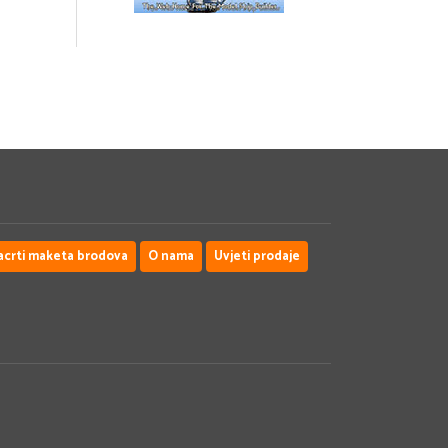
acrti maketa brodova
O nama
Uvjeti prodaje