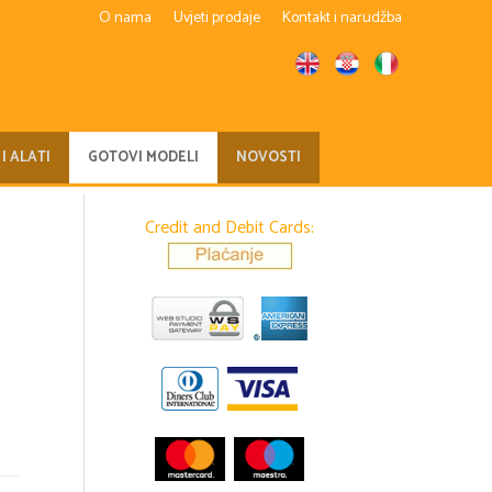
O nama
Uvjeti prodaje
Kontakt i narudžba
 I ALATI
GOTOVI MODELI
NOVOSTI
Credit and Debit Cards: