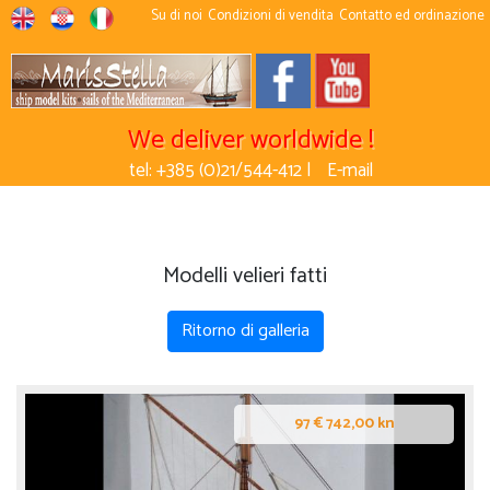
Su di noi
Condizioni di vendita
Contatto ed ordinazione
We deliver worldwide !
tel: +385 (0)21/544-412 |
E-mail
Modelli velieri fatti
Ritorno di galleria
97 € 742,00 kn