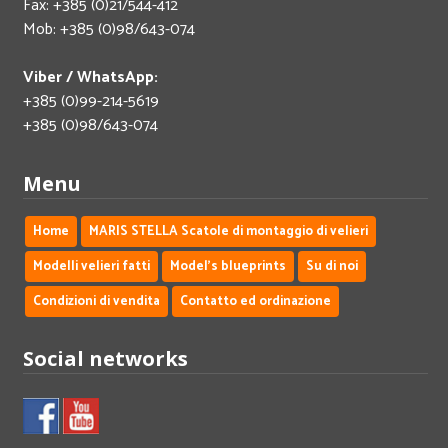
Fax: +385 (0)21/544-412
Mob: +385 (0)98/643-074
Viber / WhatsApp:
+385 (0)99-214-5619
+385 (0)98/643-074
Menu
Home
MARIS STELLA Scatole di montaggio di velieri
Modelli velieri fatti
Model's blueprints
Su di noi
Condizioni di vendita
Contatto ed ordinazione
Social networks