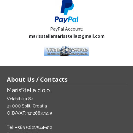
PayPal Account:
marisstellamarisstella@gmail.com
About Us / Contacts
MarisStella d.o.o.
Velebitska 82
21 000 Split, Croatia
OIB/VAT: 12128837559
Tel: +385 (0)21/544-412