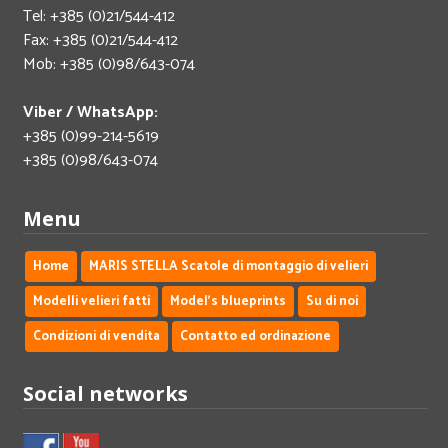
Tel: +385 (0)21/544-412
Fax: +385 (0)21/544-412
Mob: +385 (0)98/643-074
Viber / WhatsApp:
+385 (0)99-214-5619
+385 (0)98/643-074
Menu
Home
MARIS STELLA Scatole di montaggio di velieri
Modelli velieri fatti
Model's blueprints
Su di noi
Condizioni di vendita
Contatto ed ordinazione
Social networks