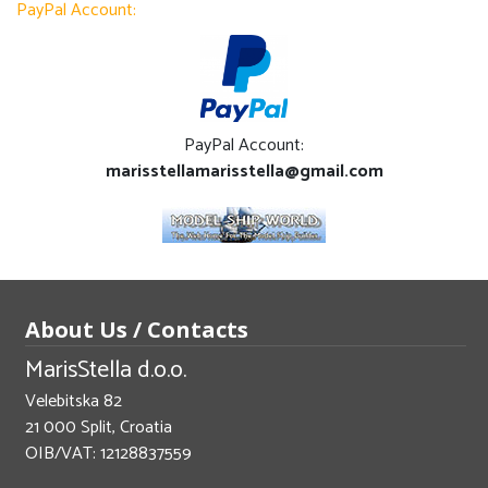
PayPal Account:
PayPal Account:
marisstellamarisstella@gmail.com
About Us / Contacts
MarisStella d.o.o.
Velebitska 82
21 000 Split, Croatia
OIB/VAT: 12128837559