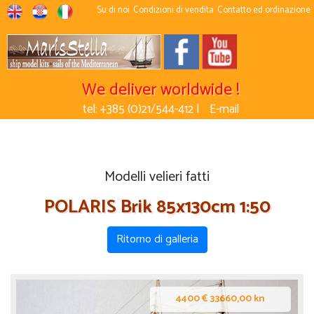
Su di noi
Condizioni di vendita
Contatto ed ordinazione
We deliver worldwide !
tel: +385 (0)21/544-412 |
E-mail
Modelli velieri fatti
POLARIS Brik 85x130cm 1:50
Ritorno di galleria
4400 € 33660,00 kn