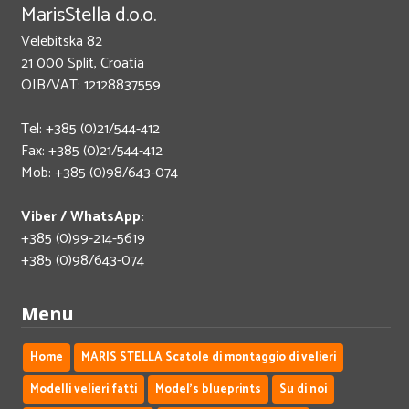
MarisStella d.o.o.
Velebitska 82
21 000 Split, Croatia
OIB/VAT: 12128837559
Tel: +385 (0)21/544-412
Fax: +385 (0)21/544-412
Mob: +385 (0)98/643-074
Viber / WhatsApp:
+385 (0)99-214-5619
+385 (0)98/643-074
Menu
Home
MARIS STELLA Scatole di montaggio di velieri
Modelli velieri fatti
Model's blueprints
Su di noi