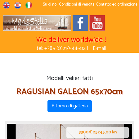
Su di noi
Condizioni di vendita
Contatto ed ordinazione
We deliver worldwide !
tel: +385 (0)21/544-412 |
E-mail
Modelli velieri fatti
RAGUSIAN GALEON 65x70cm
Ritorno di galleria
3300 € 25245,00 kn