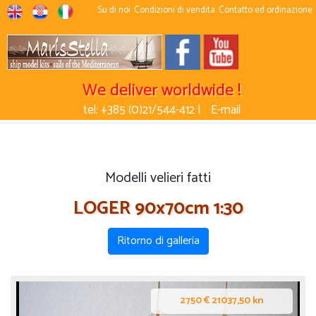
Su di noi
Condizioni di vendita
Contatto ed ordinazione
We deliver worldwide !
tel: +385 (0)21/544-412 |
E-mail
Modelli velieri fatti
LOGER 90x70cm 1:30
Ritorno di galleria
2750 € 21037,50 kn