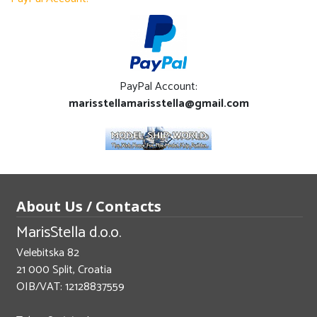
PayPal Account:
marisstellamarisstella@gmail.com
About Us / Contacts
MarisStella d.o.o.
Velebitska 82
21 000 Split, Croatia
OIB/VAT: 12128837559