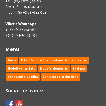
Tel: +385 (0)21/544-412
Fax: +385 (0)21/544-412
Mob: +385 (0)98/643-074
Viber / WhatsApp:
+385 (0)99-214-5619
+385 (0)98/643-074
Menu
Home
MARIS STELLA Scatole di montaggio di velieri
Modelli velieri fatti
Model's blueprints
Su di noi
Condizioni di vendita
Contatto ed ordinazione
Social networks