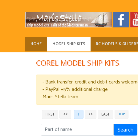
HOME
MODEL SHIP KITS
RC MODELS & GLIDER
COREL MODEL SHIP KITS
- Bank transfer, credit and debit cards welcom
- PayPal +5% additional charge
Maris Stella team
TOP
FIRST
<<
1
>>
LAST
Search