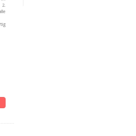
 2.
lle
tig