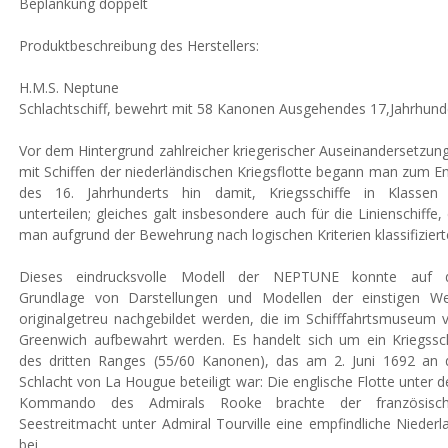
Beplankung doppelt
Produktbeschreibung des Herstellers:
H.M.S. Neptune
Schlachtschiff, bewehrt mit 58 Kanonen Ausgehendes 17,Jahrhund
Vor dem Hintergrund zahlreicher kriegerischer Auseinandersetzun
mit Schiffen der niederländischen Kriegsflotte begann man zum E
des 16. Jahrhunderts hin damit, Kriegsschiffe in Klassen
unterteilen; gleiches galt insbesondere auch für die Linienschiffe, 
man aufgrund der Bewehrung nach logischen Kriterien klassifiziert
Dieses eindrucksvolle Modell der NEPTUNE konnte auf 
Grundlage von Darstellungen und Modellen der einstigen We
originalgetreu nachgebildet werden, die im Schifffahrtsmuseum 
Greenwich aufbewahrt werden. Es handelt sich um ein Kriegssch
des dritten Ranges (55/60 Kanonen), das am 2. Juni 1692 an 
Schlacht von La Hougue beteiligt war: Die englische Flotte unter 
Kommando des Admirals Rooke brachte der französisc
Seestreitmacht unter Admiral Tourville eine empfindliche Niederl
bei.