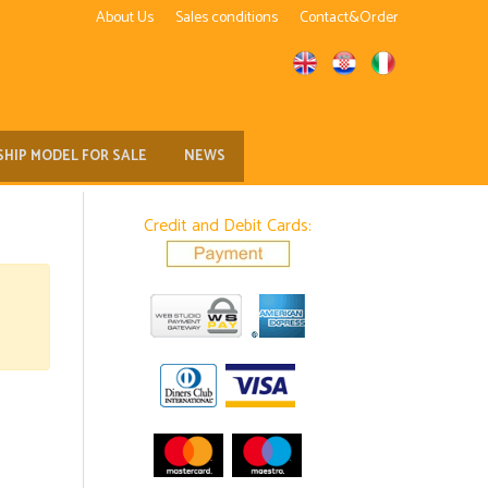
About Us
Sales conditions
Contact&Order
SHIP MODEL FOR SALE
NEWS
Credit and Debit Cards: