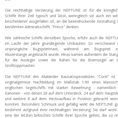
Die reichhaltige Verzierung der NEPTUNE ist für die königlic
Schiffe ihrer Zeit typisch und lässt, wenngleich sie auch ein we
bescheidener ausgefallen ist, an die beeindruckende Gestaltung 
berühmten Admiralsschiffs "Prince" denken.
Wie zahlreiche Schiffe derselben Epoche, erfuhr auch die NEPT
im Laufe der Jahre grundlegende Umbauten: So verschwand 
ursprüngliche Bugsprietmast, während am Bugspriet e
Klüverstange angebracht wurde. Hinzu kamen außerdem die Stan
für die Ausleger sowie die Rahen für die Bramsegel an 
Großtoppmasten.
Die NEPTUNE des Mailänder Bausatzspezialisten "Corel" ist 
originalgetreue Nachbildung im Maßstab 1:90 eines klassisc
englischen Segelschiffs mit starker Bewehrung - namentlich
Kanonen - von denen 26 auf dem Unterdeck, 24 auf dem Hauptd
und weitere 8 auf dem Hecksaufbau in Position gebracht wer
konnten. Besonders Schmuck und gefällig wirkt die NEPTUNE g
bestimmt aufgrund ihrer reichhaltigen Verzierung. Sie darf wohl 
eine der letzten britischen Schiffe ihrer Epoche gelten, die so re