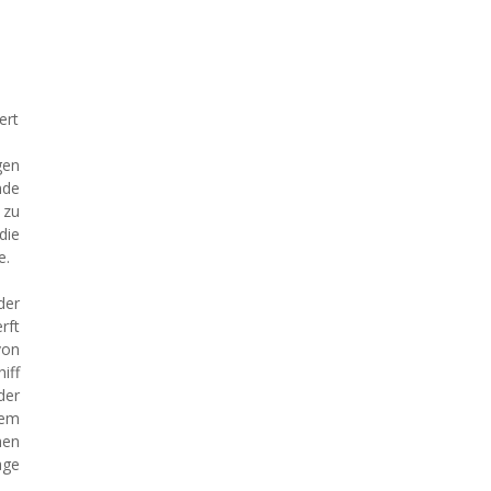
ert
gen
nde
 zu
die
e.
der
rft
von
iff
der
dem
hen
age