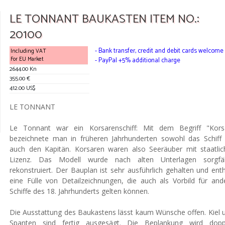
LE TONNANT BAUKASTEN ITEM NO.:
20100
- Bank transfer, credit and debit cards welcome
Including VAT
For EU Market
- PayPal +5% additional charge
2644.00 Kn
355.00 €
412.00 US$
LE TONNANT
Le Tonnant war ein Korsarenschiff: Mit dem Begriff "Kors
bezeichnete man in früheren Jahrhunderten sowohl das Schiff 
auch den Kapitän. Korsaren waren also Seeräuber mit staatlic
Lizenz. Das Modell wurde nach alten Unterlagen sorgfäl
rekonstruiert. Der Bauplan ist sehr ausführlich gehalten und enth
eine Fülle von Detailzeichnungen, die auch als Vorbild für and
Schiffe des 18. Jahrhunderts gelten können.
Die Ausstattung des Baukastens lässt kaum Wünsche offen. Kiel 
Spanten sind fertig ausgesägt. Die Beplankung wird dopp