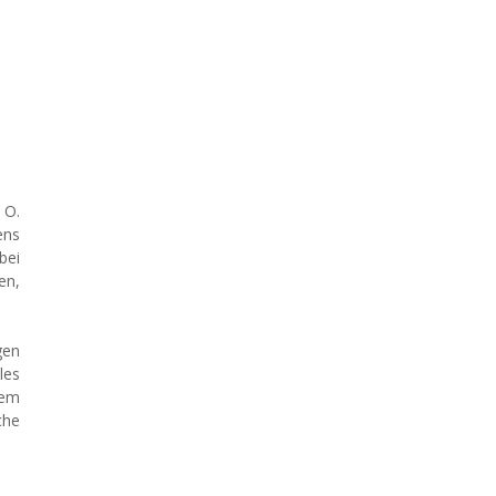
 O.
ens
bei
en,
gen
les
sem
che