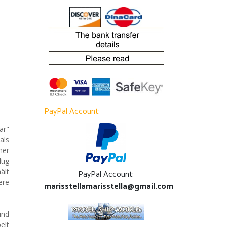
PayPal Account:
ar"
als
her
tig
ält
PayPal Account:
ere
marisstellamarisstella@gmail.com
und
elt