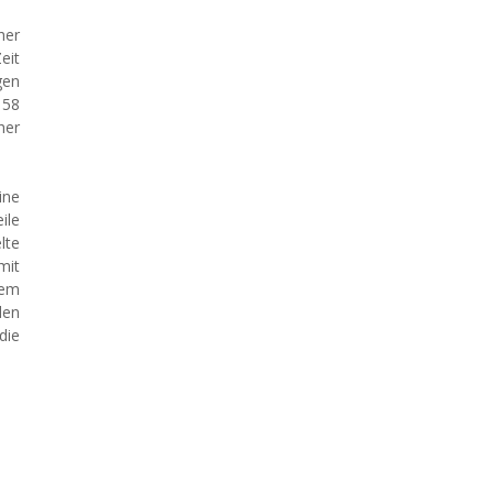
her
eit
gen
 58
her
ine
ile
lte
mit
nem
den
die