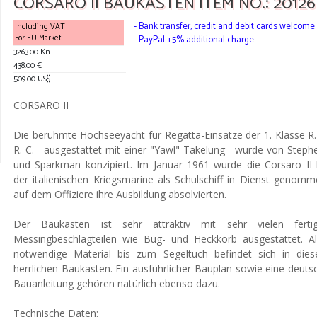
CORSARO II BAUKASTEN ITEM NO.: 20126
- Bank transfer, credit and debit cards welcome
Including VAT
For EU Market
- PayPal +5% additional charge
3263.00 Kn
438.00 €
509.00 US$
CORSARO II
Die berühmte Hochseeyacht für Regatta-Einsätze der 1. Klasse R.
R. C. - ausgestattet mit einer "Yawl"-Takelung - wurde von Steph
und Sparkman konzipiert. Im Januar 1961 wurde die Corsaro II 
der italienischen Kriegsmarine als Schulschiff in Dienst genomm
auf dem Offiziere ihre Ausbildung absolvierten.
Der Baukasten ist sehr attraktiv mit sehr vielen ferti
Messingbeschlagteilen wie Bug- und Heckkorb ausgestattet. Al
notwendige Material bis zum Segeltuch befindet sich in die
herrlichen Baukasten. Ein ausführlicher Bauplan sowie eine deuts
Bauanleitung gehören natürlich ebenso dazu.
Technische Daten: