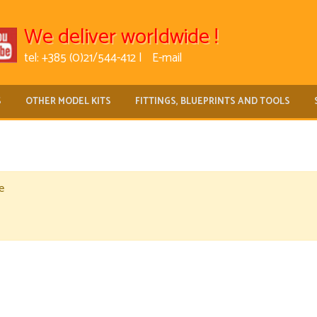
We deliver worldwide !
tel: +385 (0)21/544-412 |
E-mail
S
OTHER MODEL KITS
FITTINGS, BLUEPRINTS AND TOOLS
e