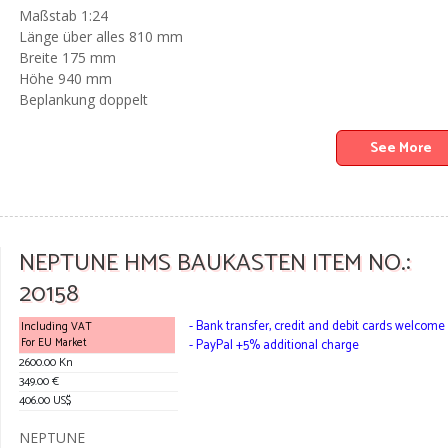
Maßstab 1:24
Länge über alles 810 mm
Breite 175 mm
Höhe 940 mm
Beplankung doppelt
See More
NEPTUNE HMS BAUKASTEN ITEM NO.:
20158
- Bank transfer, credit and debit cards welcome
Including VAT
For EU Market
- PayPal +5% additional charge
2600.00 Kn
349.00 €
406.00 US$
NEPTUNE