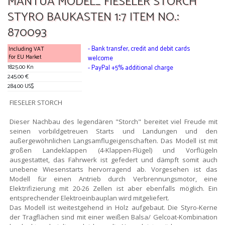
MANTUA MODEL_ FIESELER STORCH
STYRO BAUKASTEN 1:7 ITEM NO.:
870093
- Bank transfer, credit and debit cards
Including VAT
For EU Market
welcome
1825.00 Kn
- PayPal +5% additional charge
245.00 €
284.00 US$
FIESELER STORCH
Dieser Nachbau des legendären "Storch" bereitet viel Freude mit
seinen vorbildgetreuen Starts und Landungen und den
außergewöhnlichen Langsamflugeigenschaften. Das Modell ist mit
großen Landeklappen (4-Klappen-Flügel) und Vorflügeln
ausgestattet, das Fahrwerk ist gefedert und dämpft somit auch
unebene Wiesenstarts hervorragend ab. Vorgesehen ist das
Modell für einen Antrieb durch Verbrennungsmotor, eine
Elektrifizierung mit 20-26 Zellen ist aber ebenfalls möglich. Ein
entsprechender Elektroeinbauplan wird mitgeliefert.
Das Modell ist weitestgehend in Holz aufgebaut. Die Styro-Kerne
der Tragflächen sind mit einer weißen Balsa/ Gelcoat-Kombination