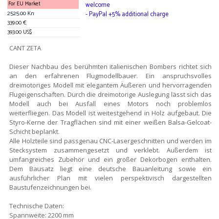
For EU Market
welcome
2525.00 Kn
- PayPal +5% additional charge
339.00 €
393.00 US$
CANT ZETA
Dieser Nachbau des berühmten italienischen Bombers richtet sich
an den erfahrenen Flugmodellbauer. Ein anspruchsvolles
dreimotoriges Modell mit elegantem Äußeren und hervorragenden
Flugeigenschaften. Durch die dreimotorige Auslegung lässt sich das
Modell auch bei Ausfall eines Motors noch problemlos
weiterfliegen. Das Modell ist weitestgehend in Holz aufgebaut. Die
Styro-Kerne der Tragflächen sind mit einer weißen Balsa-Gelcoat-
Schicht beplankt.
Alle Holzteile sind passgenau CNC-Lasergeschnitten und werden im
Stecksystem zusammengesetzt und verklebt. Außerdem ist
umfangreiches Zubehör und ein großer Dekorbogen enthalten.
Dem Bausatz liegt eine deutsche Bauanleitung sowie ein
ausführlicher Plan mit vielen perspektivisch dargestellten
Baustufenzeichnungen bei.
Technische Daten:
Spannweite: 2200 mm