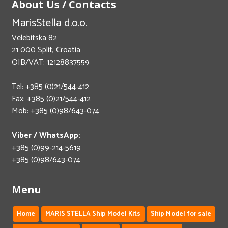
About Us / Contacts
MarisStella d.o.o.
Velebitska 82
21 000 Split, Croatia
OIB/VAT: 12128837559
Tel: +385 (0)21/544-412
Fax: +385 (0)21/544-412
Mob: +385 (0)98/643-074
Viber / WhatsApp:
+385 (0)99-214-5619
+385 (0)98/643-074
Menu
Home
MARIS STELLA Ship Model Kits
Ship Model for sale