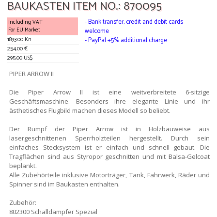
BAUKASTEN ITEM NO.: 870095
- Bank transfer, credit and debit cards
Including VAT
For EU Market
welcome
1893.00 Kn
- PayPal +5% additional charge
254.00 €
295.00 US$
PIPER ARROW II
Die Piper Arrow II ist eine weitverbreitete 6-sitzige
Geschäftsmaschine. Besonders ihre elegante Linie und ihr
ästhetisches Flugbild machen dieses Modell so beliebt.
Der Rumpf der Piper Arrow ist in Holzbauweise aus
lasergeschnittenen Sperrholzteilen hergestellt. Durch sein
einfaches Stecksystem ist er einfach und schnell gebaut. Die
Tragflächen sind aus Styropor geschnitten und mit Balsa-Gelcoat
beplankt.
Alle Zubehörteile inklusive Motorträger, Tank, Fahrwerk, Räder und
Spinner sind im Baukasten enthalten.
Zubehör:
802300 Schalldämpfer Spezial