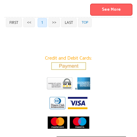
See More
TOP
FIRST
<<
1
>>
LAST
Credit and Debit Cards: