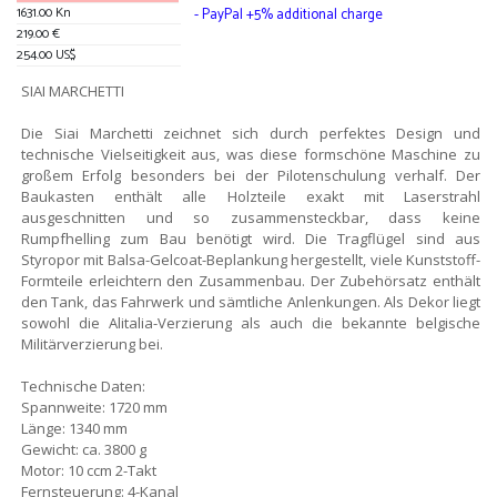
1631.00 Kn
- PayPal +5% additional charge
219.00 €
254.00 US$
SIAI MARCHETTI
Die Siai Marchetti zeichnet sich durch perfektes Design und
technische Vielseitigkeit aus, was diese formschöne Maschine zu
großem Erfolg besonders bei der Pilotenschulung verhalf. Der
Baukasten enthält alle Holzteile exakt mit Laserstrahl
ausgeschnitten und so zusammensteckbar, dass keine
Rumpfhelling zum Bau benötigt wird. Die Tragflügel sind aus
Styropor mit Balsa-Gelcoat-Beplankung hergestellt, viele Kunststoff-
Formteile erleichtern den Zusammenbau. Der Zubehörsatz enthält
den Tank, das Fahrwerk und sämtliche Anlenkungen. Als Dekor liegt
sowohl die Alitalia-Verzierung als auch die bekannte belgische
Militärverzierung bei.
Technische Daten:
Spannweite: 1720 mm
Länge: 1340 mm
Gewicht: ca. 3800 g
Motor: 10 ccm 2-Takt
Fernsteuerung: 4-Kanal