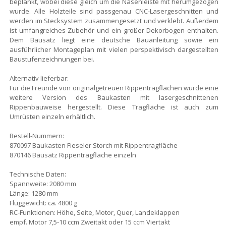
beplankt, wobei diese gleich um die Nasenleiste mit herumgezogen
wurde. Alle Holzteile sind passgenau CNC-Lasergeschnitten und
werden im Stecksystem zusammengesetzt und verklebt. Außerdem
ist umfangreiches Zubehör und ein großer Dekorbogen enthalten.
Dem Bausatz liegt eine deutsche Bauanleitung sowie ein
ausführlicher Montageplan mit vielen perspektivisch dargestellten
Baustufenzeichnungen bei.
Alternativ lieferbar:
Für die Freunde von originalgetreuen Rippentragflächen wurde eine
weitere Version des Baukasten mit lasergeschnittenen
Rippenbauweise hergestellt. Diese Tragfläche ist auch zum
Umrüsten einzeln erhältlich.
Bestell-Nummern:
870097 Baukasten Fieseler Storch mit Rippentragfläche
870146 Bausatz Rippentragfläche einzeln
Technische Daten:
Spannweite: 2080 mm
Länge: 1280 mm
Fluggewicht: ca. 4800 g
RC-Funktionen: Höhe, Seite, Motor, Quer, Landeklappen
empf. Motor 7,5-10 ccm Zweitakt oder 15 ccm Viertakt