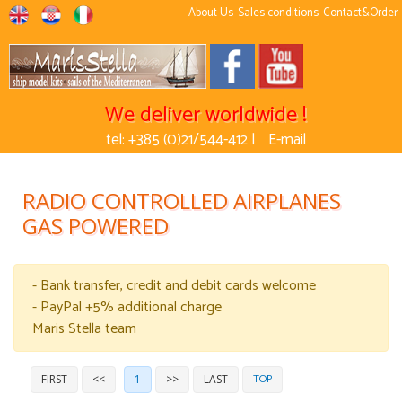
About Us
Sales conditions
Contact&Order
We deliver worldwide !
tel: +385 (0)21/544-412 |
E-mail
RADIO CONTROLLED AIRPLANES
GAS POWERED
- Bank transfer, credit and debit cards welcome
- PayPal +5% additional charge
Maris Stella team
TOP
FIRST
<<
1
>>
LAST