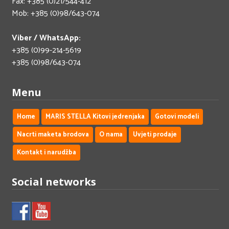
Fax: +385 (0)21/544-412
Mob: +385 (0)98/643-074
Viber / WhatsApp:
+385 (0)99-214-5619
+385 (0)98/643-074
Menu
Home
MARIS STELLA Kitovi jedrenjaka
Gotovi modeli
Nacrti maketa brodova
O nama
Uvjeti prodaje
Kontakt i narudžba
Social networks