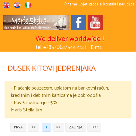
O nama
Uvjeti prodaje
Kontakt i narudžba
We deliver worldwide !
tel: +385 (0)21/544-412 |
E-mail
DUSEK KITOVI JEDRENJAKA
- Plaćanje pouzećem, uplatom na bankovni račun,
kreditnim i debitnim karticama je dobrodošla
- PayPal usluga je +5%
Maris Stella tim
TOP
PRVA
<<
1
>>
ZADNJA