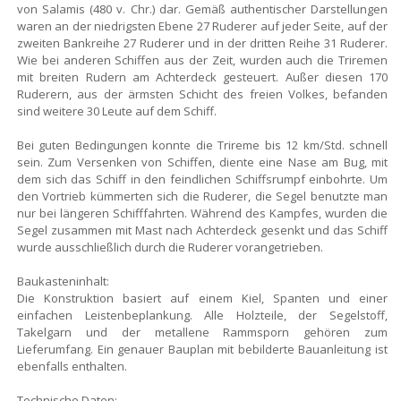
von Salamis (480 v. Chr.) dar. Gemäß authentischer Darstellungen
waren an der niedrigsten Ebene 27 Ruderer auf jeder Seite, auf der
zweiten Bankreihe 27 Ruderer und in der dritten Reihe 31 Ruderer.
Wie bei anderen Schiffen aus der Zeit, wurden auch die Triremen
mit breiten Rudern am Achterdeck gesteuert. Außer diesen 170
Ruderern, aus der ärmsten Schicht des freien Volkes, befanden
sind weitere 30 Leute auf dem Schiff.
Bei guten Bedingungen konnte die Trireme bis 12 km/Std. schnell
sein. Zum Versenken von Schiffen, diente eine Nase am Bug, mit
dem sich das Schiff in den feindlichen Schiffsrumpf einbohrte. Um
den Vortrieb kümmerten sich die Ruderer, die Segel benutzte man
nur bei längeren Schifffahrten. Während des Kampfes, wurden die
Segel zusammen mit Mast nach Achterdeck gesenkt und das Schiff
wurde ausschließlich durch die Ruderer vorangetrieben.
Baukasteninhalt:
Die Konstruktion basiert auf einem Kiel, Spanten und einer
einfachen Leistenbeplankung. Alle Holzteile, der Segelstoff,
Takelgarn und der metallene Rammsporn gehören zum
Lieferumfang. Ein genauer Bauplan mit bebilderte Bauanleitung ist
ebenfalls enthalten.
Technische Daten: