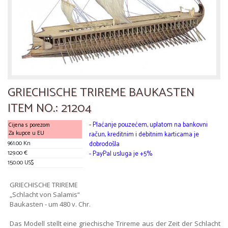
GRIECHISCHE TRIREME BAUKASTEN
ITEM NO.: 21204
- Plaćanje pouzećem, uplatom na bankovni
Cijena s porezom
Za kupce u EU
račun, kreditnim i debitnim karticama je
961.00 Kn
dobrodošla
129.00 €
- PayPal usluga je +5%
150.00 US$
GRIECHISCHE TRIREME
„Schlacht von Salamis“
Baukasten - um 480 v. Chr.
Das Modell stellt eine griechische Trireme aus der Zeit der Schlacht