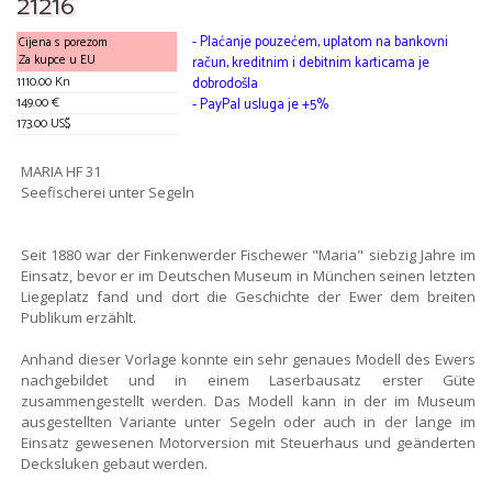
21216
- Plaćanje pouzećem, uplatom na bankovni
Cijena s porezom
Za kupce u EU
račun, kreditnim i debitnim karticama je
1110.00 Kn
dobrodošla
149.00 €
- PayPal usluga je +5%
173.00 US$
MARIA HF 31
Seefischerei unter Segeln
Seit 1880 war der Finkenwerder Fischewer "Maria" siebzig Jahre im
Einsatz, bevor er im Deutschen Museum in München seinen letzten
Liegeplatz fand und dort die Geschichte der Ewer dem breiten
Publikum erzählt.
Anhand dieser Vorlage konnte ein sehr genaues Modell des Ewers
nachgebildet und in einem Laserbausatz erster Güte
zusammengestellt werden. Das Modell kann in der im Museum
ausgestellten Variante unter Segeln oder auch in der lange im
Einsatz gewesenen Motorversion mit Steuerhaus und geänderten
Decksluken gebaut werden.