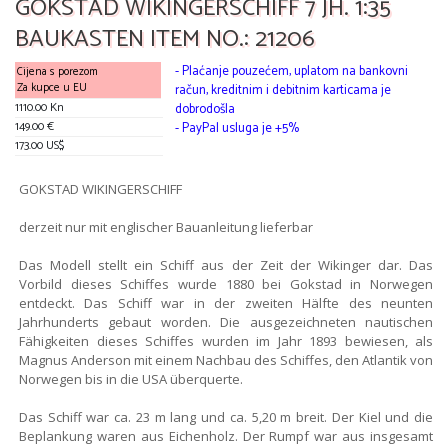
GOKSTAD WIKINGERSCHIFF 7 JH. 1:35
BAUKASTEN ITEM NO.: 21206
- Plaćanje pouzećem, uplatom na bankovni
Cijena s porezom
Za kupce u EU
račun, kreditnim i debitnim karticama je
1110.00 Kn
dobrodošla
149.00 €
- PayPal usluga je +5%
173.00 US$
GOKSTAD WIKINGERSCHIFF
derzeit nur mit englischer Bauanleitung lieferbar
Das Modell stellt ein Schiff aus der Zeit der Wikinger dar. Das
Vorbild dieses Schiffes wurde 1880 bei Gokstad in Norwegen
entdeckt. Das Schiff war in der zweiten Hälfte des neunten
Jahrhunderts gebaut worden. Die ausgezeichneten nautischen
Fähigkeiten dieses Schiffes wurden im Jahr 1893 bewiesen, als
Magnus Anderson mit einem Nachbau des Schiffes, den Atlantik von
Norwegen bis in die USA überquerte.
Das Schiff war ca. 23 m lang und ca. 5,20 m breit. Der Kiel und die
Beplankung waren aus Eichenholz. Der Rumpf war aus insgesamt