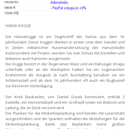
1110.00 Kn
dobrodošla
149.00 €
- PayPal usluga je +5%
173.00 US$
HANSE KOGGE
Die Hansekogge ist ein Segelschiff der Hanse aus dem 14.
Jahrhundert. Diese Koggen dienten in erster Linie dem Handel und
in Zeiten militärischer Auseinandersetzung der Hansestädte
insbesondere mit Piraten, wurden Sie zum Schutz mit Kastellen und
teilweise auch Kanonen ausgerüstet.
Die Kogge besitzt in der Regel einen Mast und ein Rahsegel. Knapp
unterhalb oder an der Mastspitze hatten Sie ein sogenanntes
Krähennest als Ausguck. Je nach Ausstattung besaßen sie ein
Achterkastell und ab dem 14. Jahrhundert oft auch ein Bugkastell
zur besseren Verteidigung.
Der Krick Baukasten, von Daniel Dusek konstruiert, enthält 2
Kastelle, ein Horizontalspill und ein Großspill sowie ein Beiboot und
Ladung, die an Deck verzurrt wird.
Die Planken für die Klinkerbeplankung sind bereits mit Laserstrahl
ausgeschnitten und die Spanten enthalten die Abstufungen für die
Klinkerbeplankung, damit das Beplanken keine großen