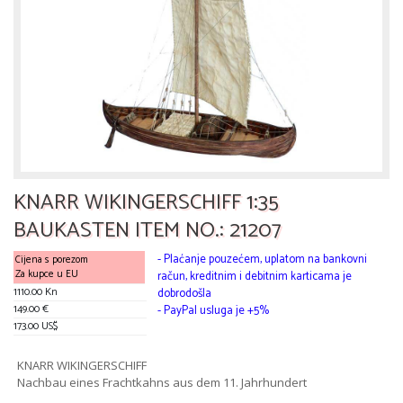
KNARR WIKINGERSCHIFF 1:35
BAUKASTEN ITEM NO.: 21207
- Plaćanje pouzećem, uplatom na bankovni
Cijena s porezom
Za kupce u EU
račun, kreditnim i debitnim karticama je
1110.00 Kn
dobrodošla
149.00 €
- PayPal usluga je +5%
173.00 US$
KNARR WIKINGERSCHIFF
Nachbau eines Frachtkahns aus dem 11. Jahrhundert