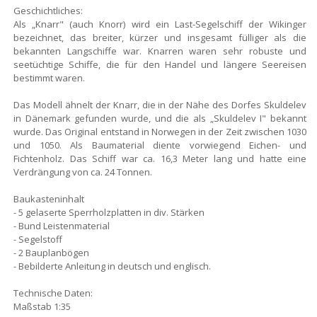
Geschichtliches:
Als „Knarr" (auch Knorr) wird ein Last-Segelschiff der Wikinger
bezeichnet, das breiter, kürzer und insgesamt fülliger als die
bekannten Langschiffe war. Knarren waren sehr robuste und
seetüchtige Schiffe, die für den Handel und längere Seereisen
bestimmt waren.
Das Modell ähnelt der Knarr, die in der Nähe des Dorfes Skuldelev
in Dänemark gefunden wurde, und die als „Skuldelev I" bekannt
wurde. Das Original entstand in Norwegen in der Zeit zwischen 1030
und 1050. Als Baumaterial diente vorwiegend Eichen- und
Fichtenholz. Das Schiff war ca. 16,3 Meter lang und hatte eine
Verdrängung von ca. 24 Tonnen.
Baukasteninhalt
- 5 gelaserte Sperrholzplatten in div. Stärken
- Bund Leistenmaterial
- Segelstoff
- 2 Bauplanbögen
- Bebilderte Anleitung in deutsch und englisch.
Technische Daten:
Maßstab 1:35