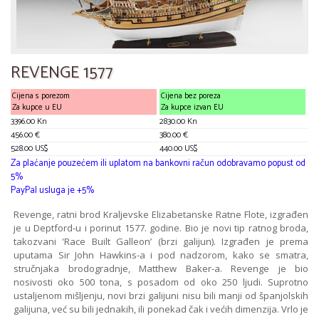
REVENGE 1577
Cijena s porezom
Cijena bez poreza
Za kupce u EU
Za kupce izvan EU
3396.00 Kn
2830.00 Kn
456.00 €
380.00 €
528.00 US$
440.00 US$
Za plaćanje pouzećem ili uplatom na bankovni račun odobravamo popust od
5%
PayPal usluga je +5%
Revenge, ratni brod Kraljevske Elizabetanske Ratne Flote, izgrađen
je u Deptford-u i porinut 1577. godine. Bio je novi tip ratnog broda,
takozvani 'Race Built Galleon’ (brzi galijun). Izgrađen je prema
uputama Sir John Hawkins-a i pod nadzorom, kako se smatra,
stručnjaka brodogradnje, Matthew Baker-a. Revenge je bio
nosivosti oko 500 tona, s posadom od oko 250 ljudi. Suprotno
ustaljenom mišljenju, novi brzi galijuni nisu bili manji od španjolskih
galijuna, već su bili jednakih, ili ponekad čak i većih dimenzija. Vrlo je