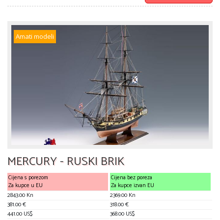
Amati modeli
MERCURY - RUSKI BRIK
Cijena s porezom
Cijena bez poreza
Za kupce u EU
Za kupce izvan EU
2843.00 Kn
2369.00 Kn
381.00 €
318.00 €
441.00 US$
368.00 US$