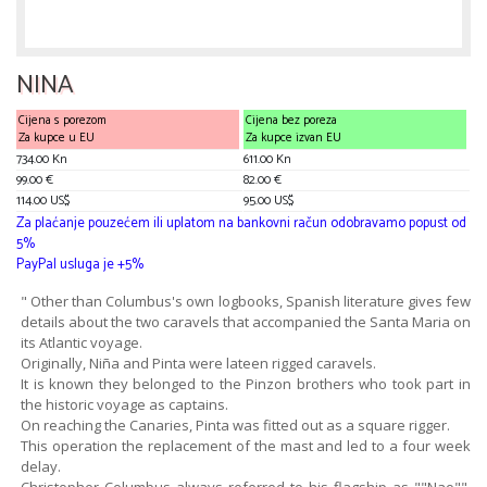
NINA
Cijena s porezom
Cijena bez poreza
Za kupce u EU
Za kupce izvan EU
734.00 Kn
611.00 Kn
99.00 €
82.00 €
114.00 US$
95.00 US$
Za plaćanje pouzećem ili uplatom na bankovni račun odobravamo popust od
5%
PayPal usluga je +5%
" Other than Columbus's own logbooks, Spanish literature gives few
details about the two caravels that accompanied the Santa Maria on
its Atlantic voyage.
Originally, Niña and Pinta were lateen rigged caravels.
It is known they belonged to the Pinzon brothers who took part in
the historic voyage as captains.
On reaching the Canaries, Pinta was fitted out as a square rigger.
This operation the replacement of the mast and led to a four week
delay.