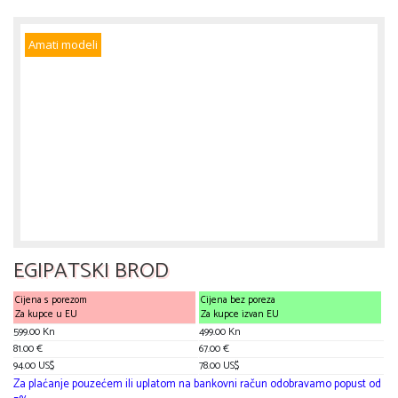
Amati modeli
EGIPATSKI BROD
Cijena s porezom
Cijena bez poreza
Za kupce u EU
Za kupce izvan EU
599.00 Kn
499.00 Kn
81.00 €
67.00 €
94.00 US$
78.00 US$
Za plaćanje pouzećem ili uplatom na bankovni račun odobravamo popust od