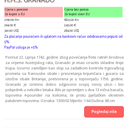
H.M.S. GRANADO
Cijena s porezom
Cijena bez poreza
Za kupce u EU
Za kupce izvan EU
2190.00 Kn
1825.00 Kn
294.00 €
245.00 €
341.00 US$
284.00 US$
Za plaćanje pouzećem ili uplatom na bankovni račun odobravamo popust od
5%
PayPal usluga je +5%
Porinut 22. Lipnja 1742. godine zbog povećanja flote ratnih brodova
za vrijeme Austrijskog rata, Granado je imao izrazito skladne linije
trupa. Izvorno zamišljen kao slop sa zadatkom kontrole trgovačkog
prometa sa francuske obale i presretanja krijumčara i gusara sa
istočne obale Britanije, pretvorena je u topovnjaču 1756. godine.
Granado je iznimno dobro odgovorio svojoj novoj ulozi i bio
pobjednik u nekoliko bitaka. Bilo je opremljen s dva 13 inčna bacača,
topovima 4-pounder na kolicima, te protu pješačkim okretnim
palubnim topovima. Oznaka: 1300/02 Mjerilo: 1:64 Dužina: 80 cm
Pogledaj više