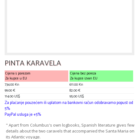
PINTA KARAVELA
Cijena s porezom
Cijena bez poreza
Za kupce u EU
Za kupce izvan EU
734.00 Kn
611.00 Kn
99.00 €
82.00 €
114.00 US$
95.00 US$
Za plaćanje pouzećem ili uplatom na bankovni račun odobravamo popust od
5%
PayPal usluga je +5%
" Apart from Columbus's own logbooks, Spanish literature gives few
details about the two caravels that accompanied the Santa Maria on
its Atlantic voyage.