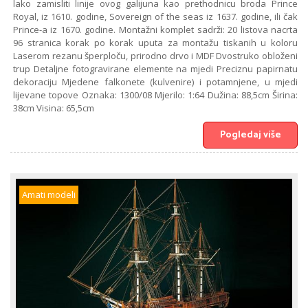
lako zamisliti linije ovog galijuna kao prethodnicu broda Prince
Royal, iz 1610. godine, Sovereign of the seas iz 1637. godine, ili čak
Prince-a iz 1670. godine. Montažni komplet sadrži: 20 listova nacrta
96 stranica korak po korak uputa za montažu tiskanih u koloru
Laserom rezanu šperploču, prirodno drvo i MDF Dvostruko obloženi
trup Detaljne fotogravirane elemente na mjedi Preciznu papirnatu
dekoraciju Mjedene falkonete (kulvenire) i potamnjene, u mjedi
lijevane topove Oznaka: 1300/08 Mjerilo: 1:64 Dužina: 88,5cm Širina:
38cm Visina: 65,5cm
Pogledaj više
Amati modeli