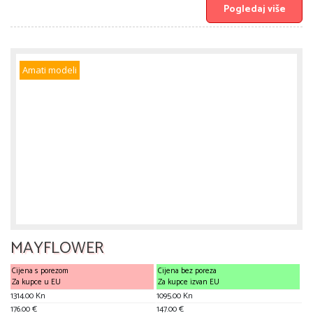
Pogledaj više
Amati modeli
MAYFLOWER
Cijena s porezom
Cijena bez poreza
Za kupce u EU
Za kupce izvan EU
1314.00 Kn
1095.00 Kn
176.00 €
147.00 €