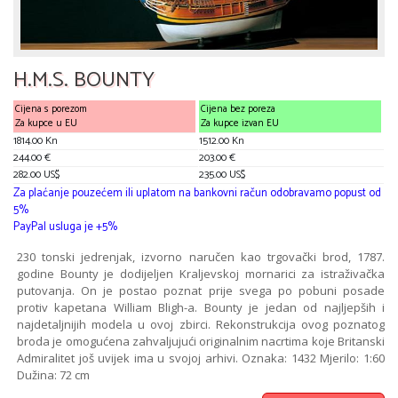
H.M.S. BOUNTY
Cijena s porezom
Cijena bez poreza
Za kupce u EU
Za kupce izvan EU
1814.00 Kn
1512.00 Kn
244.00 €
203.00 €
282.00 US$
235.00 US$
Za plaćanje pouzećem ili uplatom na bankovni račun odobravamo popust od
5%
PayPal usluga je +5%
230 tonski jedrenjak, izvorno naručen kao trgovački brod, 1787.
godine Bounty je dodijeljen Kraljevskoj mornarici za istraživačka
putovanja. On je postao poznat prije svega po pobuni posade
protiv kapetana William Bligh-a. Bounty je jedan od najljepših i
najdetaljnijih modela u ovoj zbirci. Rekonstrukcija ovog poznatog
broda je omogućena zahvaljujući originalnim nacrtima koje Britanski
Admiralitet još uvijek ima u svojoj arhivi. Oznaka: 1432 Mjerilo: 1:60
Dužina: 72 cm