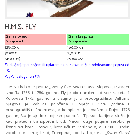
H.M.S. FLY
Cijena s porezom
Cijena bez poreza
Za kupce u EU
Za kupce izvan EU
2234.00 Kn
1862.00 Kn
300.00 €
250.00 €
348.00 US$
290.00 US$
Za plaćanje pouzećem ili uplatom na bankovni račun odobravamo popust od
5%
PayPal usluga je +5%
H.M.S. Fly bio je peti iz „twenty-five Swan Class“ slopova, izgrađen
između 1766. i 1780. godine. Fly je bio naručen od Admiraliteta 1.
Kolovoza 1775. godine, a dizajner je u brodogradilištu Williams.
Njegova je kobilica položena u Siječnju 1776. godine u
brodogradilištu Sheerness, a kompletno je dovršen u Rujnu 1776.
godine, što je ujedno i mjesec porinuća. Tijekom karijere služio je
kao prateći i transportni brod. Nakon duge potjere zarobio je
francuski brod Greneur, krenuvši iz Portland-a, a u 1800. godini
zarobio je i drugi brod, Trompeur, kod La Hague-a. „Swan Class“