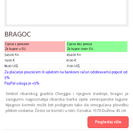
BRAGOC
Cijena s porezom
Cijena bez poreza
Za kupce u EU
Za kupce izvan EU
545.00 Kn
454.00 Kn
74.00 €
61.00 €
86.00 US$
71.00 US$
Za plaćanje pouzećem ili uplatom na bankovni račun odobravamo popust od
5%
PayPal usluga je +5%
Simbol ribarskog gradića Chioggia i njegove tradicije, bragoc je
zasigurno najpoznatija ribarska barka cijele venecijanske lagune.
Njegovo kormilo može biti podignuto tako da omogućava plovidbu
plitkim vodama. Često se koristi i u Istri. Oznaka: 1570 Dužina: 45 cm
Pogledaj više