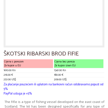
ŠKOTSKI RIBARSKI BROD FIFIE
Cijena s porezom
Cijena bez poreza
Za kupce u EU
Za kupce izvan EU
1610.00 Kn
1341.00 Kn
216.00 €
180.00 €
251.00 US$
209.00 US$
Za plaćanje pouzećem ili uplatom na bankovni račun odobravamo popust od
5%
PayPal usluga je +5%
The Fifie is a type of fishing vessel developed on the east coast of
Scotland. The kit has been designed specifically for any type of