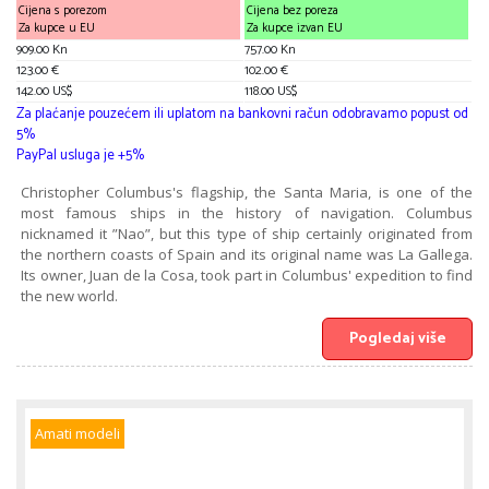
Cijena s porezom
Cijena bez poreza
Za kupce u EU
Za kupce izvan EU
909.00 Kn
757.00 Kn
123.00 €
102.00 €
142.00 US$
118.00 US$
Za plaćanje pouzećem ili uplatom na bankovni račun odobravamo popust od
5%
PayPal usluga je +5%
Christopher Columbus's flagship, the Santa Maria, is one of the
most famous ships in the history of navigation. Columbus
nicknamed it ”Nao”, but this type of ship certainly originated from
the northern coasts of Spain and its original name was La Gallega.
Its owner, Juan de la Cosa, took part in Columbus' expedition to find
the new world.
Pogledaj više
Amati modeli