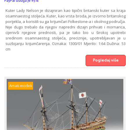
PayPal usluga je +5%
Kuter Lady Nelson je dizajniran kao tipični britanski kuter sa kraja
osamnaestog stoljeća. Kuter, kao vrsta broda, je izvorno britanskog
porijekla, a koristili su ga krijumčari Folkestone-a i okolnog područja.
Nije dugo trebalo da njegov napredni dizajn prihvati i mornarica,
cijenivši njegove prednosti, pa je tako bio u širokoj upotrebi
sredinom osamnaestog stoljeća, preciznije, upotrebljavan je u
suzbijanju krijumčarenja. Oznaka: 1300/01 Mjerilo: 1:64 Dužina: 53
cm
Pogledaj više
Amati modeli