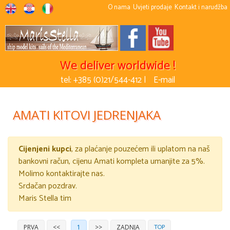
O nama
Uvjeti prodaje
Kontakt i narudžba
We deliver worldwide !
tel: +385 (0)21/544-412 |
E-mail
AMATI KITOVI JEDRENJAKA
Cijenjeni kupci
, za plaćanje pouzećem ili uplatom na naš
bankovni račun, cijenu Amati kompleta umanjite za 5%.
Molimo kontaktirajte nas.
Srdačan pozdrav.
Maris Stella tim
TOP
PRVA
<<
1
>>
ZADNJA