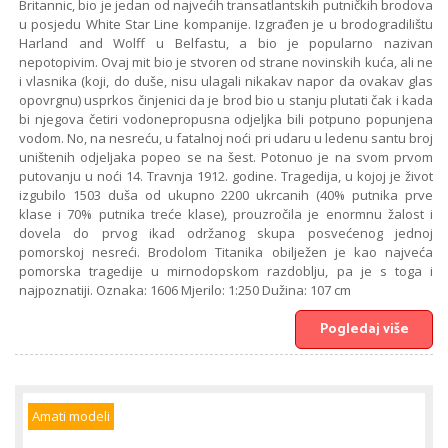
Britannic, bio je jedan od najvećih transatlantskih putničkih brodova
u posjedu White Star Line kompanije. Izgrađen je u brodogradilištu
Harland and Wolff u Belfastu, a bio je popularno nazivan
nepotopivim. Ovaj mit bio je stvoren od strane novinskih kuća, ali ne
i vlasnika (koji, do duše, nisu ulagali nikakav napor da ovakav glas
opovrgnu) usprkos činjenici da je brod bio u stanju plutati čak i kada
bi njegova četiri vodonepropusna odjeljka bili potpuno popunjena
vodom. No, na nesreću, u fatalnoj noći pri udaru u ledenu santu broj
uništenih odjeljaka popeo se na šest. Potonuo je na svom prvom
putovanju u noći 14. Travnja 1912. godine. Tragedija, u kojoj je život
izgubilo 1503 duša od ukupno 2200 ukrcanih (40% putnika prve
klase i 70% putnika treće klase), prouzročila je enormnu žalost i
dovela do prvog ikad održanog skupa posvećenog jednoj
pomorskoj nesreći. Brodolom Titanika obilježen je kao najveća
pomorska tragedije u mirnodopskom razdoblju, pa je s toga i
najpoznatiji. Oznaka: 1606 Mjerilo: 1:250 Dužina: 107 cm
Pogledaj više
Amati modeli