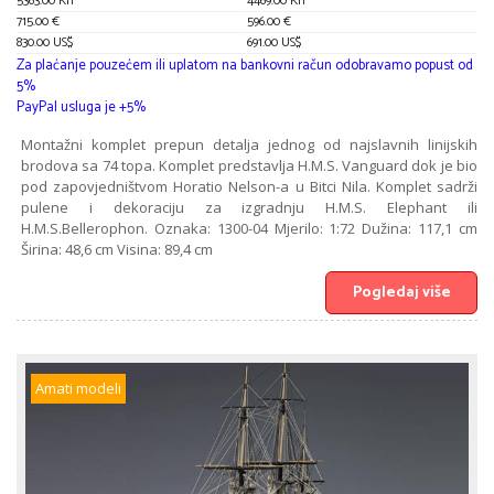
5363.00 Kn
4469.00 Kn
715.00 €
596.00 €
830.00 US$
691.00 US$
Za plaćanje pouzećem ili uplatom na bankovni račun odobravamo popust od
5%
PayPal usluga je +5%
Montažni komplet prepun detalja jednog od najslavnih linijskih
brodova sa 74 topa. Komplet predstavlja H.M.S. Vanguard dok je bio
pod zapovjedništvom Horatio Nelson-a u Bitci Nila. Komplet sadrži
pulene i dekoraciju za izgradnju H.M.S. Elephant ili
H.M.S.Bellerophon. Oznaka: 1300-04 Mjerilo: 1:72 Dužina: 117,1 cm
Širina: 48,6 cm Visina: 89,4 cm
Pogledaj više
Amati modeli