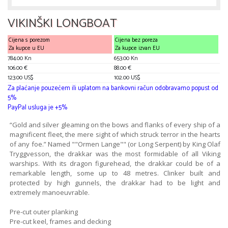
VIKINŠKI LONGBOAT
Cijena s porezom
Cijena bez poreza
Za kupce u EU
Za kupce izvan EU
784.00 Kn
653.00 Kn
106.00 €
88.00 €
123.00 US$
102.00 US$
Za plaćanje pouzećem ili uplatom na bankovni račun odobravamo popust od
5%
PayPal usluga je +5%
“Gold and silver gleaming on the bows and flanks of every ship of a
magnificent fleet, the mere sight of which struck terror in the hearts
of any foe.” Named ""Ormen Lange"" (or Long Serpent) by King Olaf
Tryggvesson, the drakkar was the most formidable of all Viking
warships. With its dragon figurehead, the drakkar could be of a
remarkable length, some up to 48 metres. Clinker built and
protected by high gunnels, the drakkar had to be light and
extremely manoeuvrable.
Pre-cut outer planking
Pre-cut keel, frames and decking