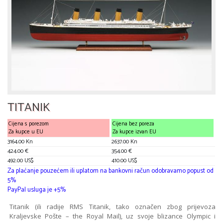
TITANIK
Cijena s porezom
Cijena bez poreza
Za kupce u EU
Za kupce izvan EU
3164.00 Kn
2637.00 Kn
424.00 €
354.00 €
492.00 US$
410.00 US$
Za plaćanje pouzećem ili uplatom na bankovni račun odobravamo popust od
5%
PayPal usluga je +5%
Titanik (ili radije RMS Titanik, tako označen zbog prijevoza
Kraljevske Pošte – the Royal Mail), uz svoje blizance Olympic i