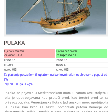
PULAKA
Cijena s porezom
Cijena bez poreza
Za kupce u EU
Za kupce izvan EU
983.00 Kn
819.00 Kn
133.00 €
110.00 €
152.00 US$
127.00 US$
Za plaćanje pouzećem ili uplatom na bankovni račun odobravamo popust od
5%
PayPal usluga je +5%
Pulaka se pojavila u Mediteranskom moru u ranom XVIII stoljeću i
bila je upotrebljavana kao prateći brod, kao teretni brod te za
prijevoz putnika. Venecijanska flota u Jadranskom moru upotrijebila
je Pulaku kao brod za zaštitu pomorskih putova Venecije od
dalmatinskih, grčkih i turskih gusara. Maketa je idealna za manje