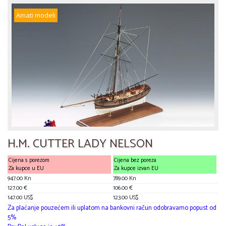
Amati modeli
H.M. CUTTER LADY NELSON
Cijena s porezom
Cijena bez poreza
Za kupce u EU
Za kupce izvan EU
947.00 Kn
789.00 Kn
127.00 €
106.00 €
147.00 US$
123.00 US$
Za plaćanje pouzećem ili uplatom na bankovni račun odobravamo popust od
5%