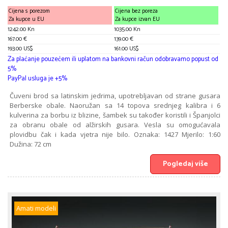
Cijena s porezom
Cijena bez poreza
Za kupce u EU
Za kupce izvan EU
1242.00 Kn
1035.00 Kn
167.00 €
139.00 €
193.00 US$
161.00 US$
Za plaćanje pouzećem ili uplatom na bankovni račun odobravamo popust od
5%
PayPal usluga je +5%
Čuveni brod sa latinskim jedrima, upotrebljavan od strane gusara
Berberske obale. Naoružan sa 14 topova srednjeg kalibra i 6
kulverina za borbu iz blizine, šambek su također koristili i Španjolci
za obranu obale od alžirskih gusara. Vesla su omogućavala
plovidbu čak i kada vjetra nije bilo. Oznaka: 1427 Mjerilo: 1:60
Dužina: 72 cm
Pogledaj više
Amati modeli