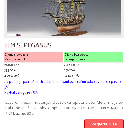
H.M.S. PEGASUS
Cijena s porezom
Cijena bez poreza
Za kupce u EU
Za kupce izvan EU
2646.00 Kn
2205.00 Kn
355.00 €
296.00 €
412.00 US$
343.00 US$
Za plaćanje pouzećem ili uplatom na bankovni račun odobravamo popust od
5%
PayPal usluga je +5%
Laserom rezani materijali Dvostruka oplata trupa Metalni dijelovi
Bakrene ploče za oblaganje Dekoracija Oznaka: 1300/05 Mjerilo:
1:64 Dužina: 80 cm
Pogledaj više