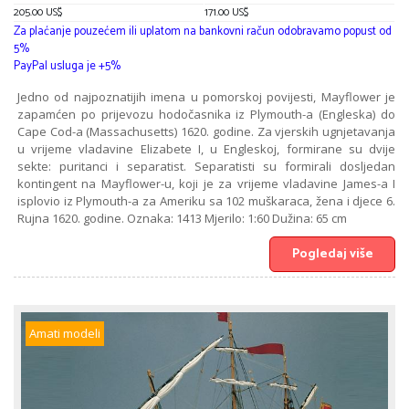
205.00 US$
171.00 US$
Za plaćanje pouzećem ili uplatom na bankovni račun odobravamo popust od
5%
PayPal usluga je +5%
Jedno od najpoznatijih imena u pomorskoj povijesti, Mayflower je
zapamćen po prijevozu hodočasnika iz Plymouth-a (Engleska) do
Cape Cod-a (Massachusetts) 1620. godine. Za vjerskih ugnjetavanja
u vrijeme vladavine Elizabete I, u Engleskoj, formirane su dvije
sekte: puritanci i separatist. Separatisti su formirali dosljedan
kontingent na Mayflower-u, koji je za vrijeme vladavine James-a I
isplovio iz Plymouth-a za Ameriku sa 102 muškaraca, žena i djece 6.
Rujna 1620. godine. Oznaka: 1413 Mjerilo: 1:60 Dužina: 65 cm
Pogledaj više
Amati modeli