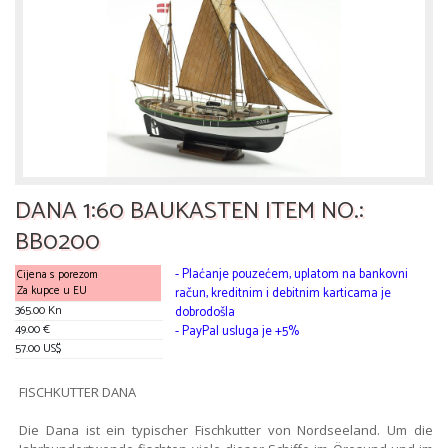
DANA 1:60 BAUKASTEN ITEM NO.:
BB0200
- Plaćanje pouzećem, uplatom na bankovni
Cijena s porezom
Za kupce u EU
račun, kreditnim i debitnim karticama je
365.00 Kn
dobrodošla
49.00 €
- PayPal usluga je +5%
57.00 US$
FISCHKUTTER DANA
Die Dana ist ein typischer Fischkutter von Nordseeland. Um die