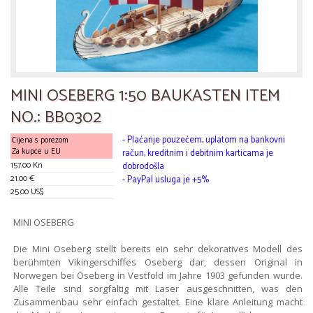
MINI OSEBERG 1:50 BAUKASTEN ITEM
NO.: BB0302
- Plaćanje pouzećem, uplatom na bankovni
Cijena s porezom
Za kupce u EU
račun, kreditnim i debitnim karticama je
157.00 Kn
dobrodošla
21.00 €
- PayPal usluga je +5%
25.00 US$
MINI OSEBERG
Die Mini Oseberg stellt bereits ein sehr dekoratives Modell des
berühmten Vikingerschiffes Oseberg dar, dessen Original in
Norwegen bei Oseberg in Vestfold im Jahre 1903 gefunden wurde.
Alle Teile sind sorgfältig mit Laser ausgeschnitten, was den
Zusammenbau sehr einfach gestaltet. Eine klare Anleitung macht