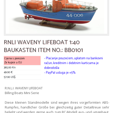
RNLI WAVENY LIFEBOAT 1:40
BAUKASTEN ITEM NO.: BB0101
- Plaćanje pouzećem, uplatom na bankovni
Cijena s porezom
Za kupce u EU
račun, kreditnim i debitnim karticama je
365.00 Kn
dobrodošla
49.00 €
- PayPal usluga je +5%
57.00 US$
R.N.L.I. WAVENY LIFEBOAT
Billing Boats Mini Serie
Diese kleinen Standmodelle sind wegen ihres vorgeformten ABS-
Rumpfes, handlicher Größe bei gleichzeitig guter Detailtreue sehr
beliebt und werden gerne auch zum RC-Modell aus- und umgebaut.