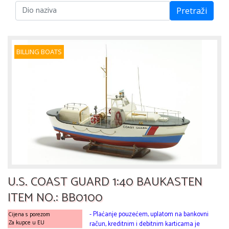
Pretraži
BILLING BOATS
U.S. COAST GUARD 1:40 BAUKASTEN
ITEM NO.: BB0100
- Plaćanje pouzećem, uplatom na bankovni
Cijena s porezom
Za kupce u EU
račun, kreditnim i debitnim karticama je