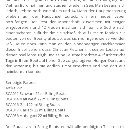
Vieh an Bord nahmen und stachen wieder in See. Man besann sich
jedoch, kehrte noch einmal um und 14 Mann der Hauptbesatzung
blieben auf der Hauptinsel zurück, um ein neues Leben
anzufangen. Der Rest der Mannschaft, zusammen mit einigen
eingeborenen und 12 Frauen machten sich auf die Suche nach
einer sicheren Zuflucht, die sie schließlich auf Pitcairn fanden. Sie
bauten von der Bounty alles ab, was sich nur irgendwie verwenden
ließ. Heute noch kann man an den blondhaarigen Nachkommen
dieser Insel sehen, dass Christian Fletcher mit seinen Leuten auf
dieser Insel lebte. Bligh und seine Leuchte brachten 40 fürchterliche
Tage in Ihrem Boot auf hoher See zu, geplagt von Hunger, Durst und
der Witterung, bis sie endlich Timor erreichten und von dort aus
heimkehren konnten.
Benötigte Farben:
Artikel-Nr.
BCA011 Schwarz 22 ml Billing Boats
BCA014 Matt weiß 22 ml Billing Boats
BCA016 Gold 22 ml Billing Boats
BCA017 Klarlack 22 ml Billing Boats
BCA036 Mahagoni 22 ml Billing Boats
Der Bausatz von Billing Boats enthält alle benötigten Teile um ein