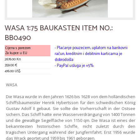
WASA 1:75 BAUKASTEN ITEM NO.:
BB0490
- Plaćanje pouzećem, uplatom na bankovni
Cijena s porezom
Za kupce u EU
račun, kreditnim i debitnim karticama je
2676.00 Kn
dobrodošla
359.00 €
- PayPal usluga je +5%
416.00 US$
WASA
Die Wasa wurde in den Jahren 1626 bis 1628 von dem holländischen
Schiffsbaumeister Henrik Hybertsson für den schwedischen König
Gustav Adolf II gebaut. Sie sollte die Vorherrschaft in der Ostsee
sichern. Das Schiff hatte eine Wasserverdrängung von 1400 Tonnen
und die gewaltige Segelfläche von 1150 qm. Die Wasa ist eines der
bekanntesten historischen Schiffe, nicht zuletzt durch den
tragischen Untergang während der Jungfernfahrt. Erst 1956 wurde
das Wrack geortet und 1959 bis 1961 geborgen.