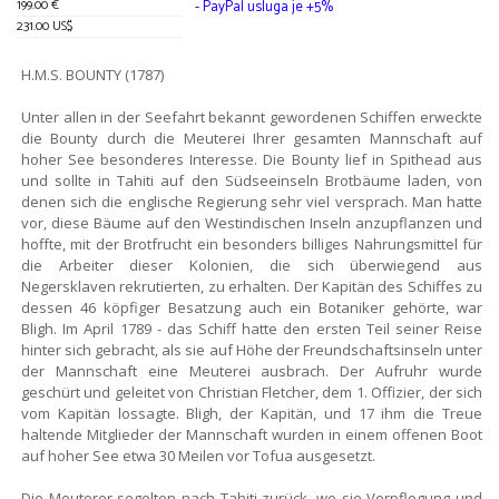
199.00 €
- PayPal usluga je +5%
231.00 US$
H.M.S. BOUNTY (1787)
Unter allen in der Seefahrt bekannt gewordenen Schiffen erweckte
die Bounty durch die Meuterei Ihrer gesamten Mannschaft auf
hoher See besonderes Interesse. Die Bounty lief in Spithead aus
und sollte in Tahiti auf den Südseeinseln Brotbäume laden, von
denen sich die englische Regierung sehr viel versprach. Man hatte
vor, diese Bäume auf den Westindischen Inseln anzupflanzen und
hoffte, mit der Brotfrucht ein besonders billiges Nahrungsmittel für
die Arbeiter dieser Kolonien, die sich überwiegend aus
Negersklaven rekrutierten, zu erhalten. Der Kapitän des Schiffes zu
dessen 46 köpfiger Besatzung auch ein Botaniker gehörte, war
Bligh. Im April 1789 - das Schiff hatte den ersten Teil seiner Reise
hinter sich gebracht, als sie auf Höhe der Freundschaftsinseln unter
der Mannschaft eine Meuterei ausbrach. Der Aufruhr wurde
geschürt und geleitet von Christian Fletcher, dem 1. Offizier, der sich
vom Kapitän lossagte. Bligh, der Kapitän, und 17 ihm die Treue
haltende Mitglieder der Mannschaft wurden in einem offenen Boot
auf hoher See etwa 30 Meilen vor Tofua ausgesetzt.
Die Meuterer segelten nach Tahiti zurück, wo sie Verpflegung und