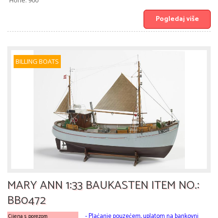
Höhe: 900
Pogledaj više
BILLING BOATS
MARY ANN 1:33 BAUKASTEN ITEM NO.:
BB0472
- Plaćanje pouzećem, uplatom na bankovni
Cijena s porezom