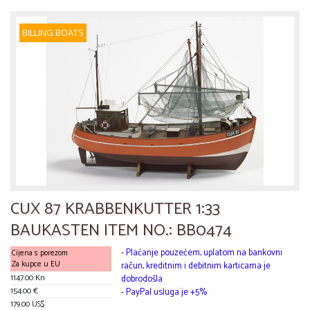
BILLING BOATS
CUX 87 KRABBENKUTTER 1:33
BAUKASTEN ITEM NO.: BB0474
- Plaćanje pouzećem, uplatom na bankovni
Cijena s porezom
Za kupce u EU
račun, kreditnim i debitnim karticama je
1147.00 Kn
dobrodošla
154.00 €
- PayPal usluga je +5%
179.00 US$