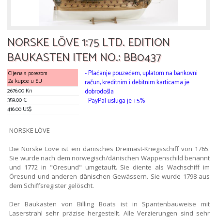
NORSKE LÖVE 1:75 LTD. EDITION
BAUKASTEN ITEM NO.: BB0437
- Plaćanje pouzećem, uplatom na bankovni
Cijena s porezom
Za kupce u EU
račun, kreditnim i debitnim karticama je
2676.00 Kn
dobrodošla
359.00 €
- PayPal usluga je +5%
416.00 US$
NORSKE LÖVE
Die Norske Löve ist ein dänisches Dreimast-Kriegsschiff von 1765.
Sie wurde nach dem norwegisch/dänischen Wappenschild benannt
und 1772 in "Öresund" umgetauft. Sie diente als Wachschiff im
Öresund und anderen dänischen Gewässern. Sie wurde 1798 aus
dem Schiffsregister gelöscht.
Der Baukasten von Billing Boats ist in Spantenbauweise mit
Laserstrahl sehr präzise hergestellt. Alle Verzierungen sind sehr