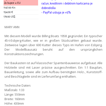
Za kupce u EU
račun, kreditnim i debitnim karticama je
1147.00 Kn
dobrodošla
154.00 €
- PayPal usluga je +5%
179.00 US$
MARY ANN
Mit diesem Modell wurde Billing Boats 1958 gegründet. Ein typischer
45-t-Esbjerg-Kutter, wie er in großen Stückzahlen gebaut wurde.
Zeitweise lagen über 600 Kutter dieses Typs im Hafen von Esbjerg.
Der Modellbausatz beruht auf den ursprünglichen
Konstruktionszeichnungen.
Der Baukasten ist auf klassischer Spantenbauweise aufgebaut. Alle
Holzteile sind mit Laser präzise ausgeschnitten. Ein 1:1 Bauplan,
Bauanleitung, sowie alle zum Aufbau benötigten Holz-, Kunststoff-
und Beschlagteile sind im Lieferumfang enthalten.
Technische Daten:
Maßstab: 1:33
Länge: 550mm
Breite: 160mm
Höhe: 430mm