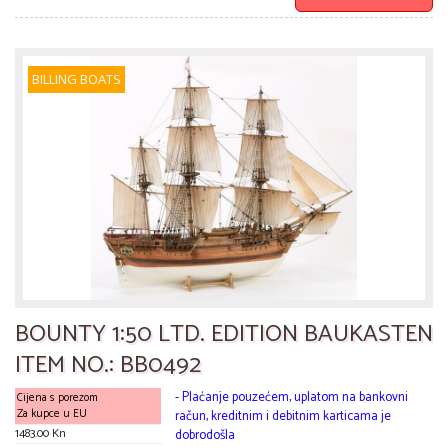
BILLING BOATS
BOUNTY 1:50 LTD. EDITION BAUKASTEN
ITEM NO.: BB0492
- Plaćanje pouzećem, uplatom na bankovni
Cijena s porezom
Za kupce u EU
račun, kreditnim i debitnim karticama je
1483.00 Kn
dobrodošla