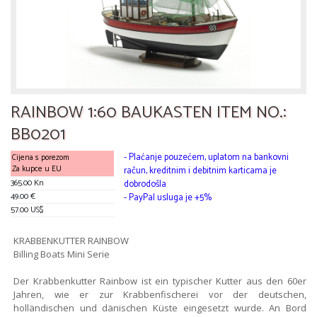
RAINBOW 1:60 BAUKASTEN ITEM NO.:
BB0201
- Plaćanje pouzećem, uplatom na bankovni
Cijena s porezom
Za kupce u EU
račun, kreditnim i debitnim karticama je
365.00 Kn
dobrodošla
49.00 €
- PayPal usluga je +5%
57.00 US$
KRABBENKUTTER RAINBOW
Billing Boats Mini Serie
Der Krabbenkutter Rainbow ist ein typischer Kutter aus den 60er
Jahren, wie er zur Krabbenfischerei vor der deutschen,
holländischen und dänischen Küste eingesetzt wurde. An Bord