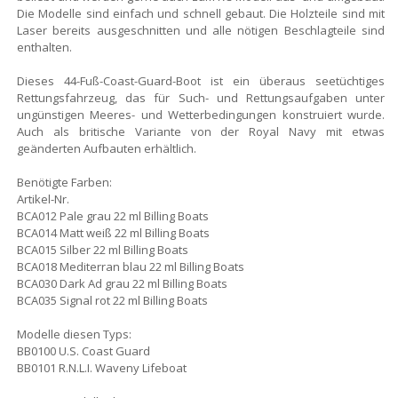
Die Modelle sind einfach und schnell gebaut. Die Holzteile sind mit
Laser bereits ausgeschnitten und alle nötigen Beschlagteile sind
enthalten.
Dieses 44-Fuß-Coast-Guard-Boot ist ein überaus seetüchtiges
Rettungsfahrzeug, das für Such- und Rettungsaufgaben unter
ungünstigen Meeres- und Wetterbedingungen konstruiert wurde.
Auch als britische Variante von der Royal Navy mit etwas
geänderten Aufbauten erhältlich.
Benötigte Farben:
Artikel-Nr.
BCA012 Pale grau 22 ml Billing Boats
BCA014 Matt weiß 22 ml Billing Boats
BCA015 Silber 22 ml Billing Boats
BCA018 Mediterran blau 22 ml Billing Boats
BCA030 Dark Ad grau 22 ml Billing Boats
BCA035 Signal rot 22 ml Billing Boats
Modelle diesen Typs:
BB0100 U.S. Coast Guard
BB0101 R.N.L.I. Waveny Lifeboat