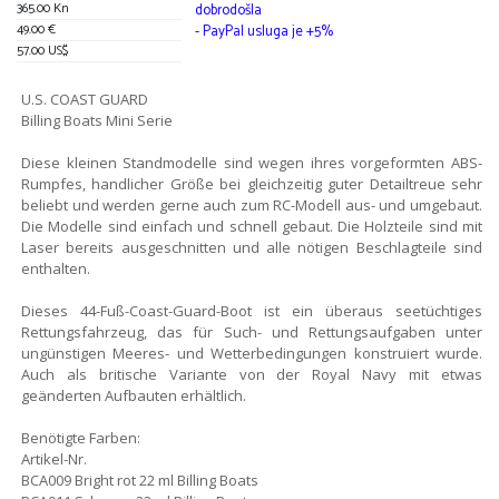
365.00 Kn
dobrodošla
49.00 €
- PayPal usluga je +5%
57.00 US$
U.S. COAST GUARD
Billing Boats Mini Serie
Diese kleinen Standmodelle sind wegen ihres vorgeformten ABS-
Rumpfes, handlicher Größe bei gleichzeitig guter Detailtreue sehr
beliebt und werden gerne auch zum RC-Modell aus- und umgebaut.
Die Modelle sind einfach und schnell gebaut. Die Holzteile sind mit
Laser bereits ausgeschnitten und alle nötigen Beschlagteile sind
enthalten.
Dieses 44-Fuß-Coast-Guard-Boot ist ein überaus seetüchtiges
Rettungsfahrzeug, das für Such- und Rettungsaufgaben unter
ungünstigen Meeres- und Wetterbedingungen konstruiert wurde.
Auch als britische Variante von der Royal Navy mit etwas
geänderten Aufbauten erhältlich.
Benötigte Farben:
Artikel-Nr.
BCA009 Bright rot 22 ml Billing Boats