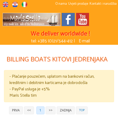
O nama
Uvjeti prodaje
Kontakt i narudžba
We deliver worldwide !
tel: +385 (0)21/544-412 |
E-mail
BILLING BOATS KITOVI JEDRENJAKA
- Plaćanje pouzećem, uplatom na bankovni račun,
kreditnim i debitnim karticama je dobrodošla
- PayPal usluga je +5%
Maris Stella tim
TOP
PRVA
<<
1
>>
ZADNJA