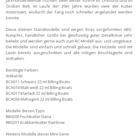
Jahrhundertwende fischten viele dieser Schiffe im Öresund und im
Großen Belt. Im Laufe der 20er Jahre wurden viele der Kutter
motorisiert, wodurch der Fang noch schneller angelandet werden
konnte.
Diese kleinen Standmodelle sind wegen ihres vorgeformten ABS-
Rumpfes, handlicher Größe bei gleichzeitig guter Detailtreue sehr
beliebt und werden gerne auch zum RC-Modell aus- und umgebaut.
Die Modelle sind einfach und schnell gebaut. Die Holzteile sind mit
Laser bereits ausgeschnitten und alle nötigen Beschlagteile sind
enthalten.
Benötigte Farben:
Artikel-Nr.
BCA011 Schwarz 22 ml Billing Boats
BCA014 Matt weiß 22 ml Billing Boats
BCA017 Klarlack 22 ml Billing Boats
BCA036 Mahagoni 22 ml Billing Boats
Modelle diesen Typs:
BB0200 Fischkutter Dana
BB0201 Krabbenkutter Rainbow
Weitere Modelle dieser Mini-Serie: