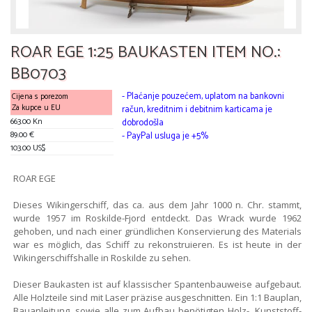
ROAR EGE 1:25 BAUKASTEN ITEM NO.:
BB0703
- Plaćanje pouzećem, uplatom na bankovni
Cijena s porezom
Za kupce u EU
račun, kreditnim i debitnim karticama je
663.00 Kn
dobrodošla
89.00 €
- PayPal usluga je +5%
103.00 US$
ROAR EGE
Dieses Wikingerschiff, das ca. aus dem Jahr 1000 n. Chr. stammt,
wurde 1957 im Roskilde-Fjord entdeckt. Das Wrack wurde 1962
gehoben, und nach einer gründlichen Konservierung des Materials
war es möglich, das Schiff zu rekonstruieren. Es ist heute in der
Wikingerschiffshalle in Roskilde zu sehen.
Dieser Baukasten ist auf klassischer Spantenbauweise aufgebaut.
Alle Holzteile sind mit Laser präzise ausgeschnitten. Ein 1:1 Bauplan,
Bauanleitung, sowie alle zum Aufbau benötigten Holz-, Kunststoff-