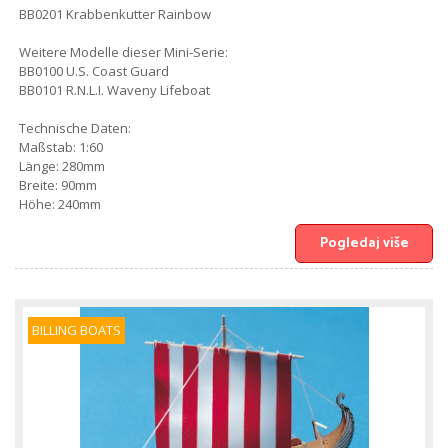
BB0201 Krabbenkutter Rainbow
Weitere Modelle dieser Mini-Serie:
BB0100 U.S. Coast Guard
BB0101 R.N.L.I. Waveny Lifeboat
Technische Daten:
Maßstab: 1:60
Länge: 280mm
Breite: 90mm
Höhe: 240mm
Pogledaj više
BILLING BOATS