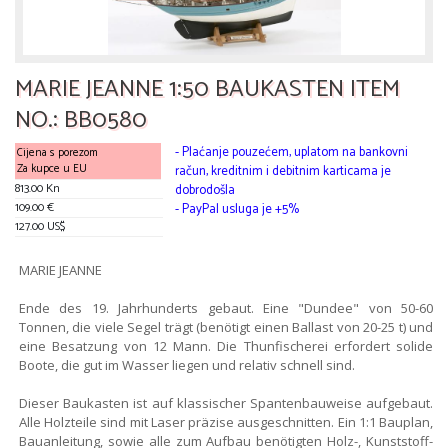
MARIE JEANNE 1:50 BAUKASTEN ITEM
NO.: BB0580
- Plaćanje pouzećem, uplatom na bankovni
Cijena s porezom
Za kupce u EU
račun, kreditnim i debitnim karticama je
813.00 Kn
dobrodošla
109.00 €
- PayPal usluga je +5%
127.00 US$
MARIE JEANNE
Ende des 19. Jahrhunderts gebaut. Eine "Dundee" von 50-60
Tonnen, die viele Segel trägt (benötigt einen Ballast von 20-25 t) und
eine Besatzung von 12 Mann. Die Thunfischerei erfordert solide
Boote, die gut im Wasser liegen und relativ schnell sind.
Dieser Baukasten ist auf klassischer Spantenbauweise aufgebaut.
Alle Holzteile sind mit Laser präzise ausgeschnitten. Ein 1:1 Bauplan,
Bauanleitung, sowie alle zum Aufbau benötigten Holz-, Kunststoff-