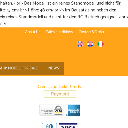
alten. < br > Das Modell ist ein reines Standmodell und nicht für
te: 13 cm< br > Höhe: 48 cm< br >">
Im Bausatz sind neben den
ein reines Standmodell und nicht für den RC-B etrieb geeignet. < br >
" />
About Us
Sales conditions
Contact&Order
SHIP MODEL FOR SALE
NEWS
Credit and Debit Cards: