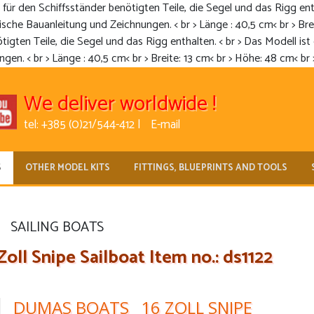
für den Schiffsständer benötigten Teile, die Segel und das Rigg enth
ische Bauanleitung und Zeichnungen. < br > Länge : 40,5 cm< br > Brei
igten Teile, die Segel und das Rigg enthalten. < br > Das Modell ist 
n. < br > Länge : 40,5 cm< br > Breite: 13 cm< br > Höhe: 48 cm< br >
We deliver worldwide !
tel: +385 (0)21/544-412 |
E-mail
S
OTHER MODEL KITS
FITTINGS, BLUEPRINTS AND TOOLS
SAILING BOATS
l Snipe Sailboat Item no.: ds1122
DUMAS BOATS_ 16 ZOLL SNIPE