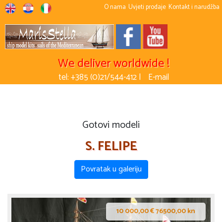
O nama
Uvjeti prodaje
Kontakt i narudžba
We deliver worldwide !
tel: +385 (0)21/544-412 |
E-mail
Gotovi modeli
S. FELIPE
Povratak u galeriju
10 000,00 € 76500,00 kn