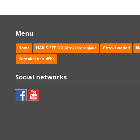
Menu
Home
MARIS STELLA Kitovi jedrenjaka
Gotovi modeli
N
Kontakt i narudžba
Social networks