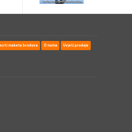
acrti maketa brodova
O nama
Uvjeti prodaje