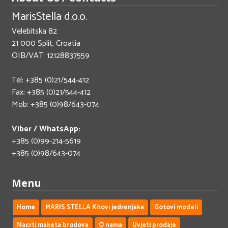
MarisStella d.o.o.
Velebitska 82
21 000 Split, Croatia
OIB/VAT: 12128837559
Tel: +385 (0)21/544-412
Fax: +385 (0)21/544-412
Mob: +385 (0)98/643-074
Viber / WhatsApp:
+385 (0)99-214-5619
+385 (0)98/643-074
Menu
Home
MARIS STELLA Kitovi jedrenjaka
Gotovi modeli
Nacrti maketa brodova
O nama
Uvjeti prodaje