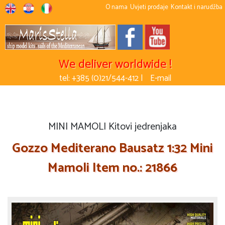
O nama
Uvjeti prodaje
Kontakt i narudžba
We deliver worldwide !
tel: +385 (0)21/544-412 |
E-mail
MINI MAMOLI Kitovi jedrenjaka
Gozzo Mediterano Bausatz 1:32 Mini
Mamoli Item no.: 21866