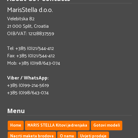
MarisStella d.o.o.
Velebitska 82
21 000 Split, Croatia
OIB/VAT: 12128837559
Tel: +385 (0)21/544-412
Fax: +385 (0)21/544-412
Mob: +385 (0)98/643-074
Viber / WhatsApp:
+385 (0)99-214-5619
+385 (0)98/643-074
Menu
Home
MARIS STELLA Kitovi jedrenjaka
Gotovi modeli
Nacrti maketa brodova
O nama
Uvjeti prodaje