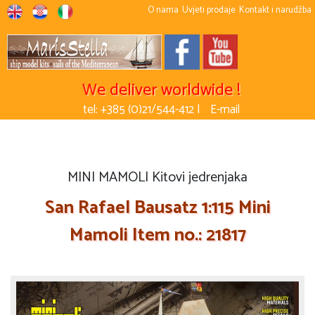
O nama
Uvjeti prodaje
Kontakt i narudžba
We deliver worldwide !
tel: +385 (0)21/544-412 |
E-mail
MINI MAMOLI Kitovi jedrenjaka
San Rafael Bausatz 1:115 Mini
Mamoli Item no.: 21817