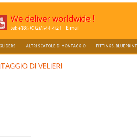
We deliver worldwide !
tel: +385 (0)21/544-412 |
E-mail
GLIDERS
ALTRI SCATOLE DI MONTAGGIO
FITTINGS, BLUEPRIN
AGGIO DI VELIERI