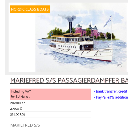
NORDIC CLASS BOATS
MARIEFRED S/S PASSAGIERDAMPFER BA
- Bank transfer, cred
Including VAT
For EU Market
- PayPal +5% addition
2079.00 Kn
279.00 €
324.00 US$
MARIEFRED S/S