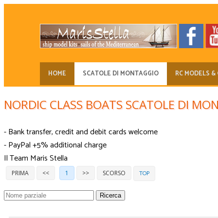
HOME
SCATOLE DI MONTAGGIO
RC MODELS & 
NORDIC CLASS BOATS SCATOLE DI MONT
- Bank transfer, credit and debit cards welcome
- PayPal +5% additional charge
Il Team Maris Stella
PRIMA
<<
1
>>
SCORSO
TOP
Ricerca