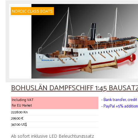
NORDIC CLASS BOATS
BOHUSLÄN DAMPFSCHIFF 1:45 BAUSATZ 
- Bank transfer, cred
Including VAT
For EU Market
- PayPal +5% addition
2228.00 Kn
299.00 €
347.00 US$
Ab sofort inklusive LED Beleuchtungssatz