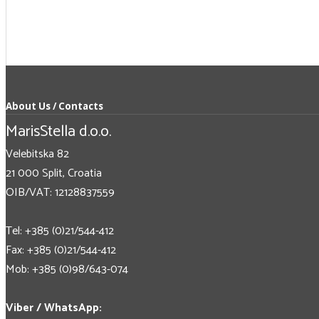
About Us / Contacts
MarisStella d.o.o.
Velebitska 82
21 000 Split, Croatia
OIB/VAT: 12128837559
Tel: +385 (0)21/544-412
Fax: +385 (0)21/544-412
Mob: +385 (0)98/643-074
Viber / WhatsApp: