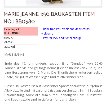
MARIE JEANNE 1:50 BAUKASTEN ITEM
NO.: BB0580
- Bank transfer, credit and debit cards
Including VAT
For EU Market
welcome
813.00 Kn
- PayPal +5% additional charge
109.00 €
127.00 US$
MARIE JEANNE
Ende des 19. Jahrhunderts gebaut. Eine "Dundee" von 50-60
Tonnen, die viele Segel trägt (benötigt einen Ballast von 20-25 t) und
eine Besatzung von 12 Mann. Die Thunfischerei erfordert solide
Boote, die gut im Wasser liegen und relativ schnell sind.
Dieser Baukasten ist auf klassischer Spantenbauweise aufgebaut.
Alle Holzteile sind mit Laser präzise ausgeschnitten. Ein 1:1 Bauplan,
Bauanleitung, sowie alle zum Aufbau benötigten Holz-, Kunststoff-
und Beschlagteile sind im Lieferumfang enthalten.