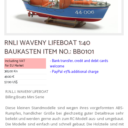
RNLI WAVENY LIFEBOAT 1:40
BAUKASTEN ITEM NO.: BB0101
- Bank transfer, credit and debit cards
Including VAT
For EU Market
welcome
365.00 Kn
- PayPal +5% additional charge
49.00 €
57.00 US$
R.N.L.I. WAVENY LIFEBOAT
Billing Boats Mini Serie
Diese kleinen Standmodelle sind wegen ihres vorgeformten ABS-
Rumpfes, handlicher Größe bei gleichzeitig guter Detailtreue sehr
beliebt und werden gerne auch zum RC-Modell aus- und umgebaut.
Die Modelle sind einfach und schnell gebaut. Die Holzteile sind mit