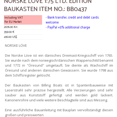
NORSKE LÖVE 1:75 LTD. EDITION
BAUKASTEN ITEM NO.: BB0437
- Bank transfer, credit and debit cards
Including VAT
For EU Market
welcome
2676.00 Kn
- PayPal +5% additional charge
359.00 €
416.00 US$
NORSKE LÖVE
Die Norske Löve ist ein dänisches Dreimast-Kriegsschiff von 1765.
Sie wurde nach dem norwegisch/dänischen Wappenschild benannt
und 1772 in "Öresund" umgetauft. Sie diente als Wachschiff im
Öresund und anderen dänischen Gewässern. Sie wurde 1798 aus
dem Schiffsregister gelöscht.
Der Baukasten von Billing Boats ist in Spantenbauweise mit
Laserstrahl sehr präzise hergestellt. Alle Verzierungen sind sehr
sauber aus Kunststoff gefertigt und werden gold lackiert.
Kanonenrohre und viele weitere Beschlagteile sind aus Messing.
Eine ausführliche Bauanleitung mit Bauplan vervollständigt diesen
großen und preiswerten