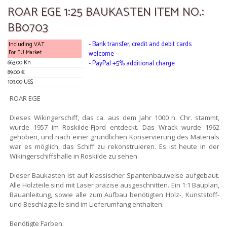
ROAR EGE 1:25 BAUKASTEN ITEM NO.:
BB0703
- Bank transfer, credit and debit cards
Including VAT
For EU Market
welcome
663.00 Kn
- PayPal +5% additional charge
89.00 €
103.00 US$
ROAR EGE
Dieses Wikingerschiff, das ca. aus dem Jahr 1000 n. Chr. stammt,
wurde 1957 im Roskilde-Fjord entdeckt. Das Wrack wurde 1962
gehoben, und nach einer gründlichen Konservierung des Materials
war es möglich, das Schiff zu rekonstruieren. Es ist heute in der
Wikingerschiffshalle in Roskilde zu sehen.
Dieser Baukasten ist auf klassischer Spantenbauweise aufgebaut.
Alle Holzteile sind mit Laser präzise ausgeschnitten. Ein 1:1 Bauplan,
Bauanleitung, sowie alle zum Aufbau benötigten Holz-, Kunststoff-
und Beschlagteile sind im Lieferumfang enthalten.
Benötigte Farben: