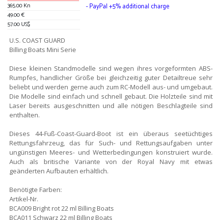
365.00 Kn
- PayPal +5% additional charge
49.00 €
57.00 US$
U.S. COAST GUARD
Billing Boats Mini Serie
Diese kleinen Standmodelle sind wegen ihres vorgeformten ABS-
Rumpfes, handlicher Größe bei gleichzeitig guter Detailtreue sehr
beliebt und werden gerne auch zum RC-Modell aus- und umgebaut.
Die Modelle sind einfach und schnell gebaut. Die Holzteile sind mit
Laser bereits ausgeschnitten und alle nötigen Beschlagteile sind
enthalten.
Dieses 44-Fuß-Coast-Guard-Boot ist ein überaus seetüchtiges
Rettungsfahrzeug, das für Such- und Rettungsaufgaben unter
ungünstigen Meeres- und Wetterbedingungen konstruiert wurde.
Auch als britische Variante von der Royal Navy mit etwas
geänderten Aufbauten erhältlich.
Benötigte Farben:
Artikel-Nr.
BCA009 Bright rot 22 ml Billing Boats
BCA011 Schwarz 22 ml Billing Boats