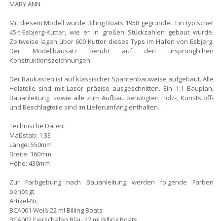
MARY ANN
Mit diesem Modell wurde Billing Boats 1958 gegründet. Ein typischer
45-t-Esbjerg-Kutter, wie er in großen Stückzahlen gebaut wurde.
Zeitweise lagen über 600 Kutter dieses Typs im Hafen von Esbjerg.
Der Modellbausatz beruht auf den ursprünglichen
Konstruktionszeichnungen.
Der Baukasten ist auf klassischer Spantenbauweise aufgebaut. Alle
Holzteile sind mit Laser präzise ausgeschnitten. Ein 1:1 Bauplan,
Bauanleitung, sowie alle zum Aufbau benötigten Holz-, Kunststoff-
und Beschlagteile sind im Lieferumfang enthalten.
Technische Daten:
Maßstab: 1:33
Länge: 550mm
Breite: 160mm
Höhe: 430mm
Zur Farbgebung nach Bauanleitung werden folgende Farben
benötigt:
Artikel-Nr.
BCA001 Weiß 22 ml Billing Boats
BCA002 Eierschalen Blau 22 ml Billing Boats