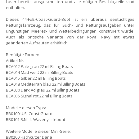
Laser bereits ausgeschnitten und alle nötigen Beschlagteile sind
enthalten.
Dieses 44-Fuß-Coast-Guard-Boot ist ein überaus seetüchtiges
Rettungsfahrzeug, das für Such- und Rettungsaufgaben unter
ungünstigen Meeres- und Wetterbedingungen konstruiert wurde.
Auch als britische Variante von der Royal Navy mit etwas
geänderten Aufbauten erhältlich.
Benötigte Farben:
Artikel-Nr.
BCA012 Pale grau 22 ml Billing Boats
BCA014 Matt weiß 22 ml Billing Boats
BCA015 Silber 22 ml Billing Boats
BCA018 Mediterran blau 22 ml Billing Boats
BCA030 Dark Ad grau 22 ml Billing Boats
BCA035 Signal rot 22 ml Billing Boats
Modelle diesen Typs:
BB0100 U.S. Coast Guard
BB0101 R.N.L.I. Waveny Lifeboat
Weitere Modelle dieser Mini-Serie:
BB0200 Fischkutter Dana