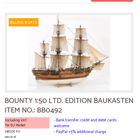
BILLING BOATS
BOUNTY 1:50 LTD. EDITION BAUKASTEN
ITEM NO.: BB0492
- Bank transfer, credit and debit cards
Including VAT
For EU Market
welcome
1483.00 Kn
- PayPal +5% additional charge
199.00 €