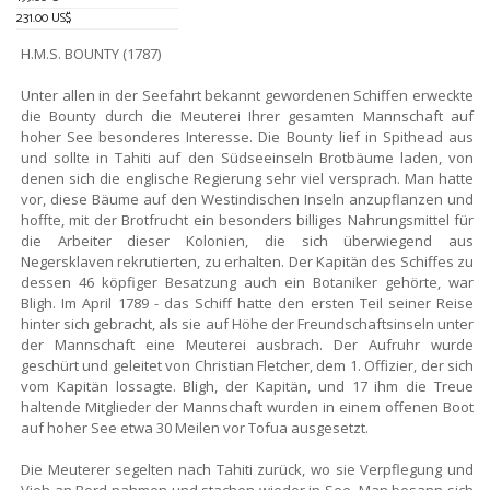
231.00 US$
H.M.S. BOUNTY (1787)
Unter allen in der Seefahrt bekannt gewordenen Schiffen erweckte
die Bounty durch die Meuterei Ihrer gesamten Mannschaft auf
hoher See besonderes Interesse. Die Bounty lief in Spithead aus
und sollte in Tahiti auf den Südseeinseln Brotbäume laden, von
denen sich die englische Regierung sehr viel versprach. Man hatte
vor, diese Bäume auf den Westindischen Inseln anzupflanzen und
hoffte, mit der Brotfrucht ein besonders billiges Nahrungsmittel für
die Arbeiter dieser Kolonien, die sich überwiegend aus
Negersklaven rekrutierten, zu erhalten. Der Kapitän des Schiffes zu
dessen 46 köpfiger Besatzung auch ein Botaniker gehörte, war
Bligh. Im April 1789 - das Schiff hatte den ersten Teil seiner Reise
hinter sich gebracht, als sie auf Höhe der Freundschaftsinseln unter
der Mannschaft eine Meuterei ausbrach. Der Aufruhr wurde
geschürt und geleitet von Christian Fletcher, dem 1. Offizier, der sich
vom Kapitän lossagte. Bligh, der Kapitän, und 17 ihm die Treue
haltende Mitglieder der Mannschaft wurden in einem offenen Boot
auf hoher See etwa 30 Meilen vor Tofua ausgesetzt.
Die Meuterer segelten nach Tahiti zurück, wo sie Verpflegung und