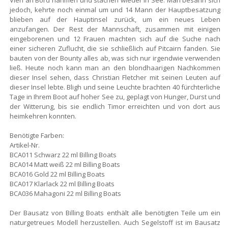
Vieh an Bord nahmen und stachen wieder in See. Man besann sich
jedoch, kehrte noch einmal um und 14 Mann der Hauptbesatzung
blieben auf der Hauptinsel zurück, um ein neues Leben
anzufangen. Der Rest der Mannschaft, zusammen mit einigen
eingeborenen und 12 Frauen machten sich auf die Suche nach
einer sicheren Zuflucht, die sie schließlich auf Pitcairn fanden. Sie
bauten von der Bounty alles ab, was sich nur irgendwie verwenden
ließ. Heute noch kann man an den blondhaarigen Nachkommen
dieser Insel sehen, dass Christian Fletcher mit seinen Leuten auf
dieser Insel lebte. Bligh und seine Leuchte brachten 40 fürchterliche
Tage in Ihrem Boot auf hoher See zu, geplagt von Hunger, Durst und
der Witterung, bis sie endlich Timor erreichten und von dort aus
heimkehren konnten.
Benötigte Farben:
Artikel-Nr.
BCA011 Schwarz 22 ml Billing Boats
BCA014 Matt weiß 22 ml Billing Boats
BCA016 Gold 22 ml Billing Boats
BCA017 Klarlack 22 ml Billing Boats
BCA036 Mahagoni 22 ml Billing Boats
Der Bausatz von Billing Boats enthält alle benötigten Teile um ein
naturgetreues Modell herzustellen. Auch Segelstoff ist im Bausatz