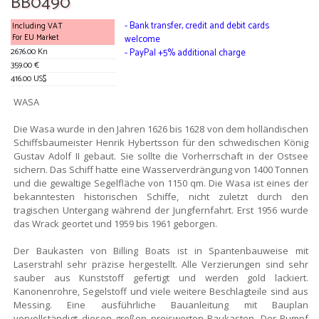
BB0490
- Bank transfer, credit and debit cards
Including VAT
For EU Market
welcome
2676.00 Kn
- PayPal +5% additional charge
359.00 €
416.00 US$
WASA
Die Wasa wurde in den Jahren 1626 bis 1628 von dem holländischen
Schiffsbaumeister Henrik Hybertsson für den schwedischen König
Gustav Adolf II gebaut. Sie sollte die Vorherrschaft in der Ostsee
sichern. Das Schiff hatte eine Wasserverdrängung von 1400 Tonnen
und die gewaltige Segelfläche von 1150 qm. Die Wasa ist eines der
bekanntesten historischen Schiffe, nicht zuletzt durch den
tragischen Untergang während der Jungfernfahrt. Erst 1956 wurde
das Wrack geortet und 1959 bis 1961 geborgen.
Der Baukasten von Billing Boats ist in Spantenbauweise mit
Laserstrahl sehr präzise hergestellt. Alle Verzierungen sind sehr
sauber aus Kunststoff gefertigt und werden gold lackiert.
Kanonenrohre, Segelstoff und viele weitere Beschlagteile sind aus
Messing. Eine ausführliche Bauanleitung mit Bauplan
vervollständigt diesen großen preiswerten Baukasten. Der Rumpf