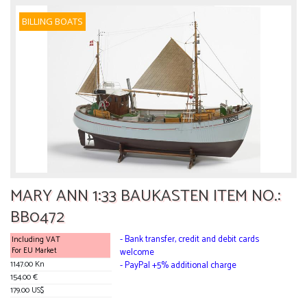
BILLING BOATS
MARY ANN 1:33 BAUKASTEN ITEM NO.:
BB0472
- Bank transfer, credit and debit cards
Including VAT
For EU Market
welcome
1147.00 Kn
- PayPal +5% additional charge
154.00 €
179.00 US$