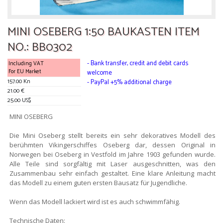
MINI OSEBERG 1:50 BAUKASTEN ITEM
NO.: BB0302
- Bank transfer, credit and debit cards
Including VAT
For EU Market
welcome
157.00 Kn
- PayPal +5% additional charge
21.00 €
25.00 US$
MINI OSEBERG
Die Mini Oseberg stellt bereits ein sehr dekoratives Modell des
berühmten Vikingerschiffes Oseberg dar, dessen Original in
Norwegen bei Oseberg in Vestfold im Jahre 1903 gefunden wurde.
Alle Teile sind sorgfältig mit Laser ausgeschnitten, was den
Zusammenbau sehr einfach gestaltet. Eine klare Anleitung macht
das Modell zu einem guten ersten Bausatz für Jugendliche.
Wenn das Modell lackiert wird ist es auch schwimmfähig.
Technische Daten: