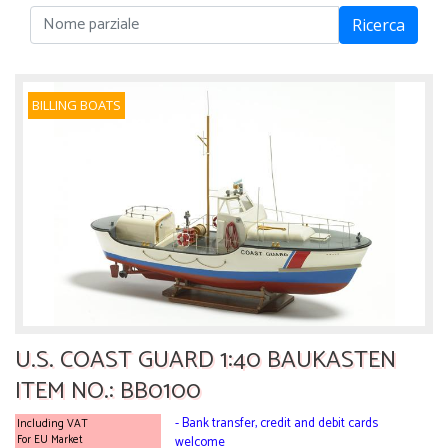
Ricerca
BILLING BOATS
U.S. COAST GUARD 1:40 BAUKASTEN
ITEM NO.: BB0100
- Bank transfer, credit and debit cards
Including VAT
For EU Market
welcome