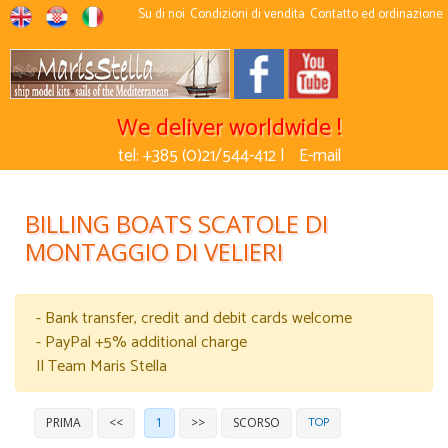
Su di noi
Condizioni di vendita
Contatto ed ordinazione
We deliver worldwide !
tel: +385 (0)21/544-412 |
E-mail
BILLING BOATS SCATOLE DI
MONTAGGIO DI VELIERI
- Bank transfer, credit and debit cards welcome
- PayPal +5% additional charge
Il Team Maris Stella
TOP
PRIMA
<<
1
>>
SCORSO