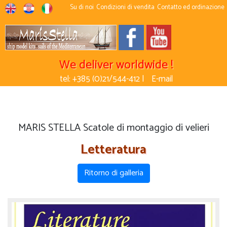
Su di noi
Condizioni di vendita
Contatto ed ordinazione
We deliver worldwide !
tel: +385 (0)21/544-412 |
E-mail
MARIS STELLA Scatole di montaggio di velieri
Letteratura
Ritorno di galleria