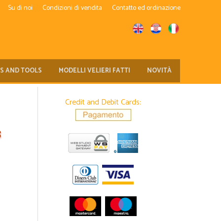
Su di noi
Condizioni di vendita
Contatto ed ordinazione
TS AND TOOLS
MODELLI VELIERI FATTI
NOVITÀ
Credit and Debit Cards:
3