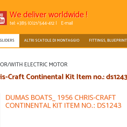
We deliver worldwide !
tel: +385 (0)21/544-412 |
E-mail
GLIDERS
ALTRI SCATOLE DI MONTAGGIO
FITTINGS, BLUEPRIN
FOR/WITH ELECTRIC MOTOR
Craft Continental Kit Item no.: ds124
DUMAS BOATS_ 1956 CHRIS-CRAFT
CONTINENTAL KIT ITEM NO.: DS1243