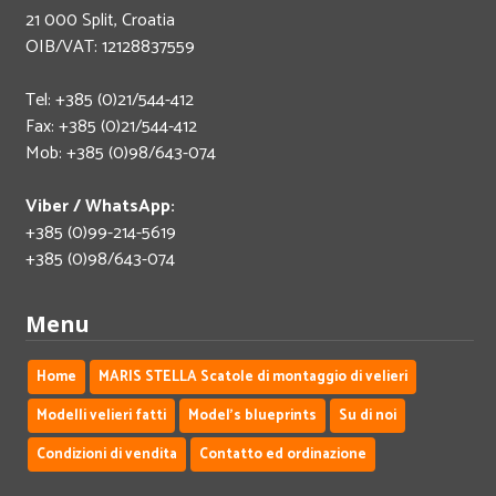
21 000 Split, Croatia
OIB/VAT: 12128837559
Tel: +385 (0)21/544-412
Fax: +385 (0)21/544-412
Mob: +385 (0)98/643-074
Viber / WhatsApp:
+385 (0)99-214-5619
+385 (0)98/643-074
Menu
Home
MARIS STELLA Scatole di montaggio di velieri
Modelli velieri fatti
Model's blueprints
Su di noi
Condizioni di vendita
Contatto ed ordinazione