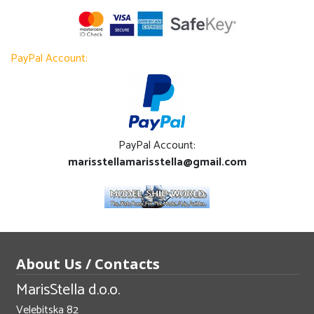
PayPal Account:
PayPal Account:
marisstellamarisstella@gmail.com
About Us / Contacts
MarisStella d.o.o.
Velebitska 82