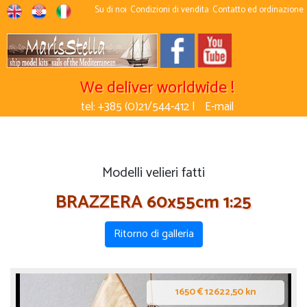
Su di noi
Condizioni di vendita
Contatto ed ordinazione
We deliver worldwide !
tel: +385 (0)21/544-412 |
E-mail
Modelli velieri fatti
BRAZZERA 60x55cm 1:25
Ritorno di galleria
1650 € 12622,50 kn