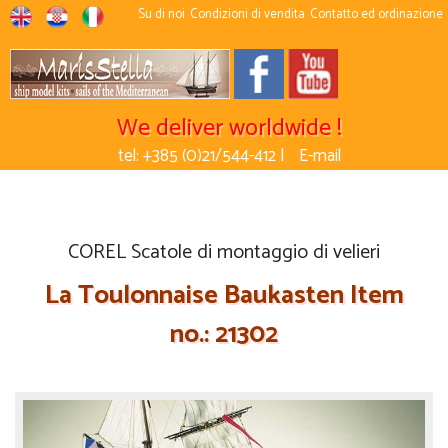
Su di noi
Condizioni di vendita
Contatto ed ordinazione
We deliver worldwide !
tel: +385 (0)21/544-412 |
E-mail
COREL Scatole di montaggio di velieri
La Toulonnaise Baukasten Item
no.: 21302