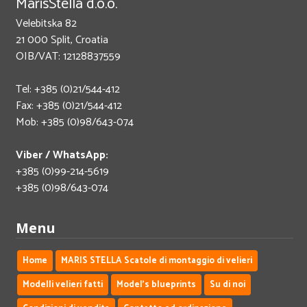
MarisStella d.o.o.
Velebitska 82
21 000 Split, Croatia
OIB/VAT: 12128837559
Tel: +385 (0)21/544-412
Fax: +385 (0)21/544-412
Mob: +385 (0)98/643-074
Viber / WhatsApp:
+385 (0)99-214-5619
+385 (0)98/643-074
Menu
Home
MARIS STELLA Scatole di montaggio di velieri
Modelli velieri fatti
Model's blueprints
Su di noi