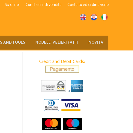
Su di noi
Condizioni di vendita
Contatto ed ordinazione
TS AND TOOLS
MODELLI VELIERI FATTI
NOVITÀ
Credit and Debit Cards: