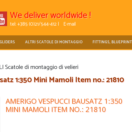
We deliver worldwide !
tel: +385 (0)21/544-412 |
E-mail
GLIDERS
ALTRI SCATOLE DI MONTAGGIO
FITTINGS, BLUEPRIN
Scatole di montaggio di velieri
tz 1:350 Mini Mamoli Item no.: 21810
AMERIGO VESPUCCI BAUSATZ 1:350
MINI MAMOLI ITEM NO.: 21810