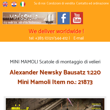
Su di noi
Condizioni di vendita
Contatto ed ordinazione
We deliver worldwide !
tel: +385 (0)21/544-412 |
E-mail
MINI MAMOLI Scatole di montaggio di velieri
Alexander Newsky Bausatz 1:220
Mini Mamoli Item no.: 21873