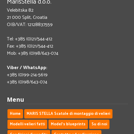
MarisStella d.o.o.
Velebitska 82
21 000 Split, Croatia
OIB/VAT: 12128837559
Tel: +385 (0)21/544-412
Fax: +385 (0)21/544-412
Mob: +385 (0)98/643-074
Viber / WhatsApp:
+385 (0)99-214-5619
+385 (0)98/643-074
Menu
Home
MARIS STELLA Scatole di montaggio di velieri
Modelli velieri fatti
Model's blueprints
Su di noi