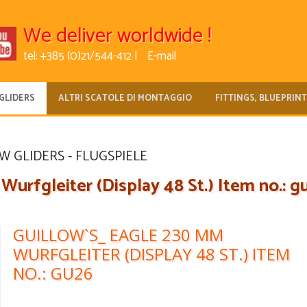
We deliver worldwide !
tel: +385 (0)21/544-412 |
E-mail
GLIDERS
ALTRI SCATOLE DI MONTAGGIO
FITTINGS, BLUEPRIN
 GLIDERS - FLUGSPIELE
rfgleiter (Display 48 St.) Item no.: g
GUILLOW`S_ EAGLE 230 MM
WURFGLEITER (DISPLAY 48 ST.) ITEM
NO.: GU26