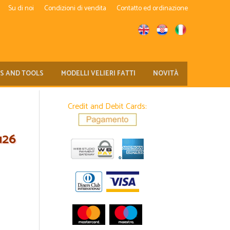
Su di noi
Condizioni di vendita
Contatto ed ordinazione
TS AND TOOLS
MODELLI VELIERI FATTI
NOVITÀ
Credit and Debit Cards:
u26