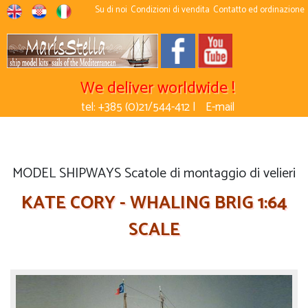
Su di noi
Condizioni di vendita
Contatto ed ordinazione
We deliver worldwide !
tel: +385 (0)21/544-412 |
E-mail
MODEL SHIPWAYS Scatole di montaggio di velieri
KATE CORY - WHALING BRIG 1:64
SCALE