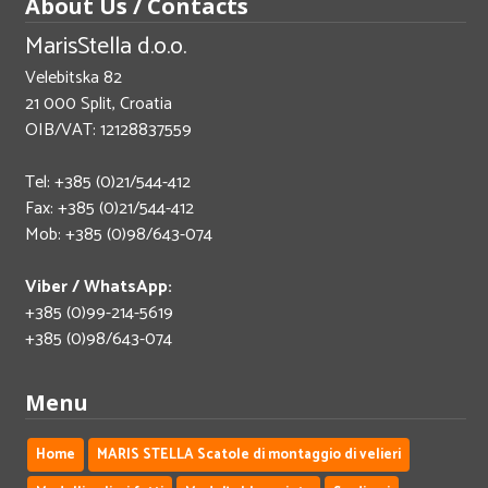
About Us / Contacts
MarisStella d.o.o.
Velebitska 82
21 000 Split, Croatia
OIB/VAT: 12128837559
Tel: +385 (0)21/544-412
Fax: +385 (0)21/544-412
Mob: +385 (0)98/643-074
Viber / WhatsApp:
+385 (0)99-214-5619
+385 (0)98/643-074
Menu
Home
MARIS STELLA Scatole di montaggio di velieri