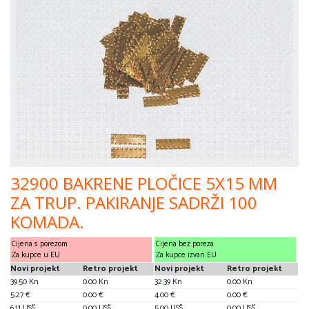
32900 BAKRENE PLOČICE 5X15 MM
ZA TRUP. PAKIRANJE SADRŽI 100
KOMADA.
Cijena s porezom
Cijena bez poreza
Za kupce u EU
Za kupce izvan EU
Novi projekt
Retro projekt
Novi projekt
Retro projekt
39.50 Kn
0.00 Kn
32.39 Kn
0.00 Kn
5.27 €
0.00 €
4.00 €
0.00 €
6.11 US$
0.00 US$
5.00 US$
0.00 US$