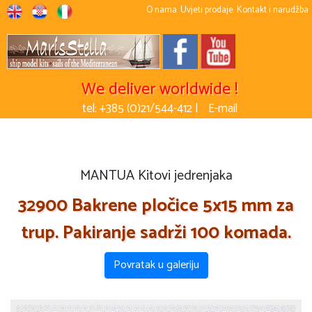
O nama
Uvjeti prodaje
Kontakt i narudžba
We deliver worldwide !
tel: +385 (0)21/544-412 |
E-mail
MANTUA Kitovi jedrenjaka
32900 Bakrene pločice 5x15 mm za
trup. Pakiranje sadrži 100 komada.
Povratak u galeriju