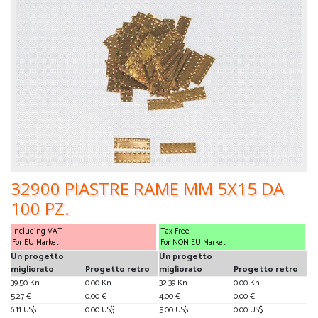
32900 PIASTRE RAME MM 5X15 DA
100 PZ.
Including VAT
Tax Free
For EU Market
For NON EU Market
Un progetto
Un progetto
migliorato
Progetto retro
migliorato
Progetto retro
39.50 Kn
0.00 Kn
32.39 Kn
0.00 Kn
5.27 €
0.00 €
4.00 €
0.00 €
6.11 US$
0.00 US$
5.00 US$
0.00 US$