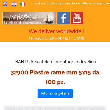
Su di noi
Condizioni di vendita
Contatto ed ordinazione
We deliver worldwide !
tel: +385 (0)21/544-412 |
E-mail
MANTUA Scatole di montaggio di velieri
32900 Piastre rame mm 5x15 da
100 pz.
Ritorno di galleria