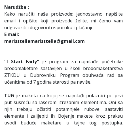
Narudžbe：
Kako naručiti naše proizvode: jednostavno napišite
email i opišite koji proizvode želite, mi ćemo vam
odgovoriti i dogovoriti isporuku i plaćanje:
E mail:
marisstellamarisstella@gmail.com
''I Start Early''
je program za najmlađe početnike
brodomaketare sastavljen u školi brodomaketarstva
ZTKDU u Dubrovniku. Program obuhvaća rad sa
učenicima od 7 godina starosti pa naviše.
TUG
je maketa na kojoj se najmlađi polaznici po prvi
put susreću sa laserom izrezanim elementima. Oni sa
njih trebaju očistiti potamnjele rubove, sastaviti
elemente i zalijepiti ih. Bojenje makete kroz praksu
uvodi buduće maketare u tajne tog postupka.