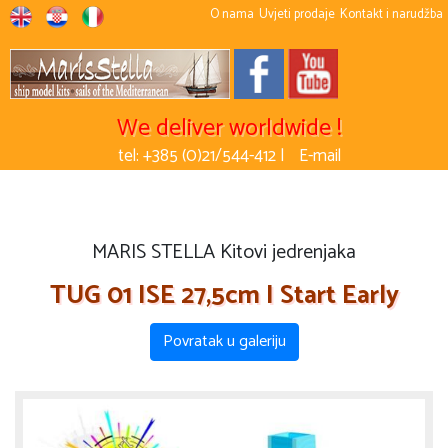
O nama
Uvjeti prodaje
Kontakt i narudžba
We deliver worldwide !
tel: +385 (0)21/544-412 |
E-mail
MARIS STELLA Kitovi jedrenjaka
TUG 01 ISE 27,5cm I Start Early
Povratak u galeriju