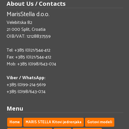
About Us / Contacts
MarisStella d.o.o.
Velebitska 82
21 000 Split, Croatia
OIB/VAT: 12128837559
Tel: +385 (0)21/544-412
Fax: +385 (0)21/544-412
Mob: +385 (0)98/643-074
Viber / WhatsApp:
+385 (0)99-214-5619
+385 (0)98/643-074
Menu
Home
MARIS STELLA Kitovi jedrenjaka
Gotovi modeli