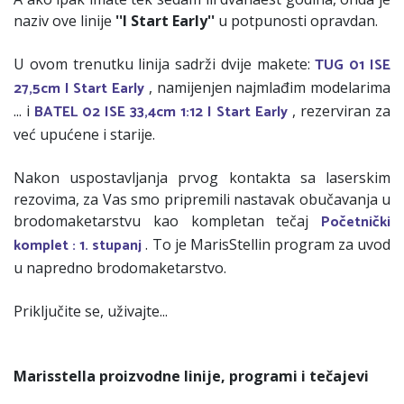
naziv ove linije
''I Start Early''
u potpunosti opravdan.
TUG 01 ISE
U ovom trenutku linija sadrži dvije makete:
27,5cm I Start Early
, namijenjen najmlađim modelarima
BATEL 02 ISE 33,4cm 1:12 I Start Early
... i
, rezerviran za
već upućene i starije.
Nakon uspostavljanja prvog kontakta sa laserskim
rezovima, za Vas smo pripremili nastavak obučavanja u
Početnički
brodomaketarstvu kao kompletan tečaj
komplet : 1. stupanj
. To je MarisStellin program za uvod
u napredno brodomaketarstvo.
Priključite se, uživajte...
Marisstella proizvodne linije, programi i tečajevi