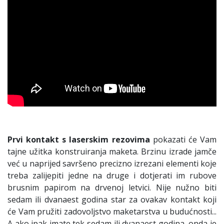
Prvi kontakt s laserskim rezovima
pokazati će Vam
tajne užitka konstruiranja maketa. Brzinu izrade jamče
već u naprijed savršeno precizno izrezani elementi koje
treba zalijepiti jedne na druge i dotjerati im rubove
brusnim papirom na drvenoj letvici. Nije nužno biti
sedam ili dvanaest godina star za ovakav kontakt koji
će Vam pružiti zadovoljstvo maketarstva u budućnosti...
A ako ipak imate tek sedam ili dvanaest godina, onda je