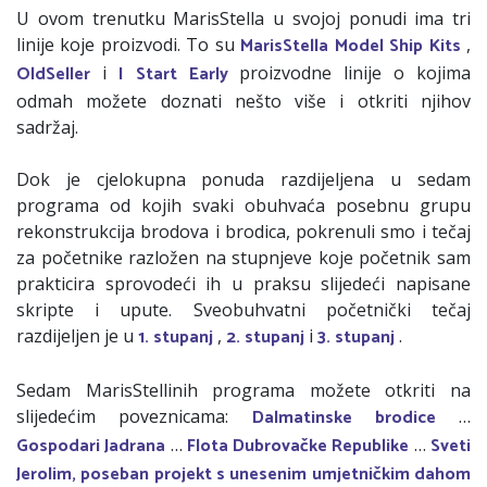
U ovom trenutku MarisStella u svojoj ponudi ima tri
MarisStella Model Ship Kits
linije koje proizvodi. To su
,
OldSeller
I Start Early
i
proizvodne linije o kojima
odmah možete doznati nešto više i otkriti njihov
sadržaj.
Dok je cjelokupna ponuda razdijeljena u sedam
programa od kojih svaki obuhvaća posebnu grupu
rekonstrukcija brodova i brodica, pokrenuli smo i tečaj
za početnike razložen na stupnjeve koje početnik sam
prakticira sprovodeći ih u praksu slijedeći napisane
skripte i upute. Sveobuhvatni početnički tečaj
1. stupanj
2. stupanj
3. stupanj
razdijeljen je u
,
i
.
Sedam MarisStellinih programa možete otkriti na
Dalmatinske brodice
slijedećim poveznicama:
…
Gospodari Jadrana
Flota Dubrovačke Republike
Sveti
…
…
Jerolim, poseban projekt s unesenim umjetničkim dahom