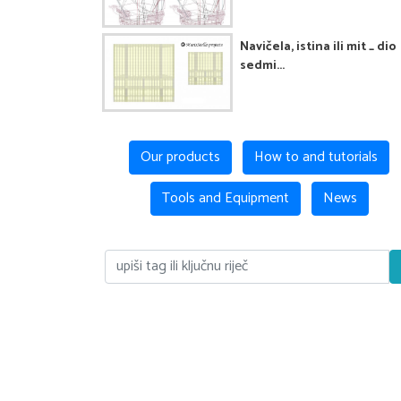
Navičela, istina ili mit _ dio
sedmi...
Our products
How to and tutorials
Tools and Equipment
News