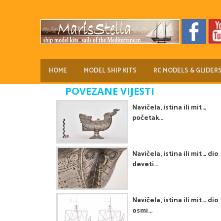
HOME
MODEL SHIP KITS
RC MODELS & GLIDER
POVEZANE VIJESTI
Navičela, istina ili mit _
početak...
Navičela, istina ili mit _ dio
deveti...
Navičela, istina ili mit _ dio
osmi...