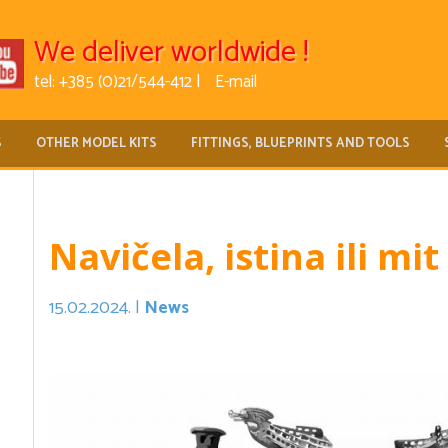
We deliver worldwide !
tel: +385 (0)21/544-412 |
E-mail
S
OTHER MODEL KITS
FITTINGS, BLUEPRINTS AND TOOLS
Navičela, istina ili mit 
15.02.2024. |
News