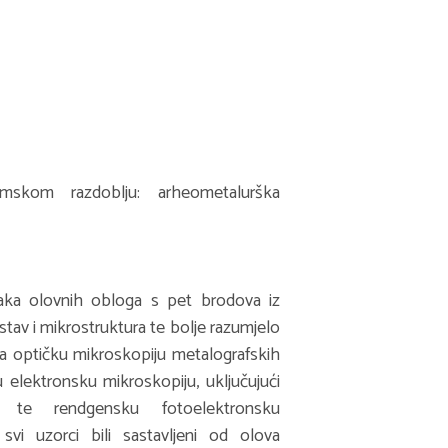
skom razdoblju: arheometalurška
aka olovnih obloga s pet brodova iz
stav i mikrostruktura te bolje razumjelo
vala optičku mikroskopiju metalografskih
ću elektronsku mikroskopiju, uključujući
u, te rendgensku fotoelektronsku
svi uzorci bili sastavljeni od olova