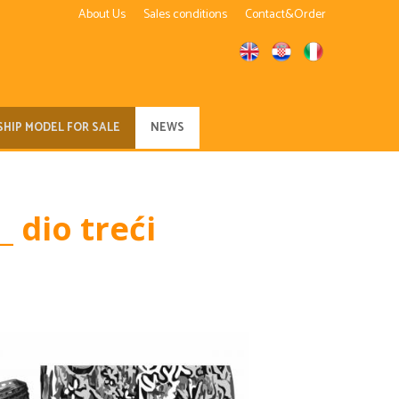
About Us
Sales conditions
Contact&Order
SHIP MODEL FOR SALE
NEWS
_ dio treći