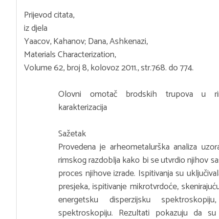
Prijevod citata,
iz djela
Yaacov, Kahanov; Dana, Ashkenazi,
Materials Characterization,
Volume 62, broj 8, kolovoz 2011., str.768. do 774.
Olovni omotač brodskih trupova u rim
karakterizacija
Sažetak
Provedena je arheometalurška analiza uzor
rimskog razdoblja kako bi se utvrdio njihov sa
proces njihove izrade. Ispitivanja su uključi
presjeka, ispitivanje mikrotvrdoće, skeniraju
energetsku disperzijsku spektroskopij
spektroskopiju. Rezultati pokazuju da su 