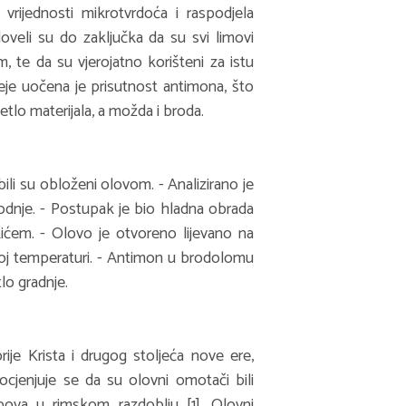
 vrijednosti mikrotvrdoća i raspodjela
oveli su do zaključka da su svi limovi
, te da su vjerojatno korišteni za istu
je uočena je prisutnost antimona, što
etlo materijala, a možda i broda.
ili su obloženi olovom. - Analizirano je
vodnje. - Postupak je bio hladna obrada
ićem. - Olovo je otvoreno lijevano na
oj temperaturi. - Antimon u brodolomu
lo gradnje.
ije Krista i drugog stoljeća nove ere,
ocjenjuje se da su olovni omotači bili
upova u rimskom razdoblju [1]. Olovni