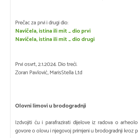
Prečac za prvi i drugi dio:
Navičela, istina ili mit _ dio prvi
Navičela, istina ili mit _ dio drugi
Prvi osvrt, 2.1.2024. Dio treći.
Zoran Pavlović, MarisStella Ltd
Olovni limovi u brodogradnji
Izdvojiti ću i parafrazirati dijelove iz radova o arheolo
govore o olovu i njegovoj primjeni u brodogradnji kroz p