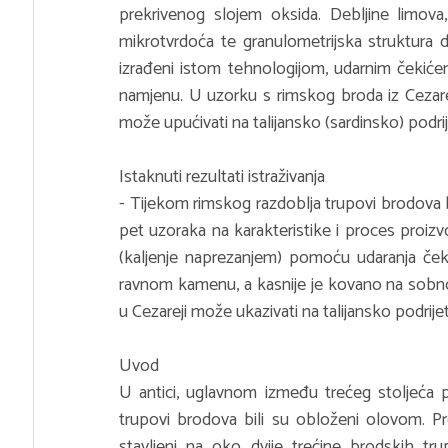
prekrivenog slojem oksida. Debljine limova,
mikrotvrdoća te granulometrijska struktura d
izrađeni istom tehnologijom, udarnim čekićem
namjenu. U uzorku s rimskog broda iz Cezare
može upućivati na talijansko (sardinsko) podrij
Istaknuti rezultati istraživanja
- Tijekom rimskog razdoblja trupovi brodova b
pet uzoraka na karakteristike i proces proiz
(kaljenje naprezanjem) pomoću udaranja ček
ravnom kamenu, a kasnije je kovano na sobn
u Cezareji može ukazivati na talijansko podrijet
Uvod
U antici, uglavnom između trećeg stoljeća pr
trupovi brodova bili su obloženi olovom. Pr
stavljeni na oko dvije trećine brodskih tr