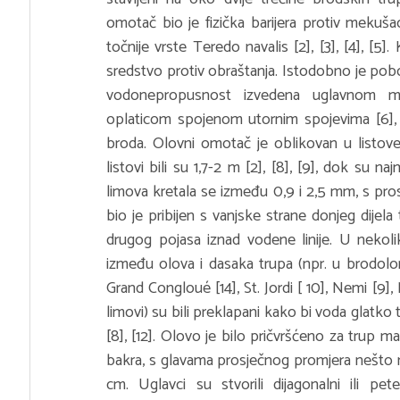
omotač bio je fizička barijera protiv mekušac
točnije vrste Teredo navalis [2], [3], [4], [5]
sredstvo protiv obraštanja. Istodobno je pob
vodonepropusnost izvedena uglavnom met
oplaticom spojenom utornim spojevima [6], [7
broda. Olovni omotač je oblikovan u listov
listovi bili su 1,7-2 m [2], [8], [9], dok su na
limova kretala se između 0,9 i 2,5 mm, s pr
bio je pribijen s vanjske strane donjeg dijela 
drugog pojasa iznad vodene linije. U nekoli
između olova i dasaka trupa (npr. u brodolomi
Grand Congloué [14], St. Jordi [ 10], Nemi [9],
limovi) su bili preklapani kako bi voda glatko
[8], [12]. Olovo je bilo pričvršćeno za trup ma
bakra, s glavama prosječnog promjera nešto m
cm. Uglavci su stvorili dijagonalni ili pe