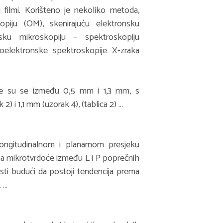
filmi. Korišteno je nekoliko metoda,
opiju (OM), skenirajuću elektronsku
nsku mikroskopiju – spektroskopiju
toelektronske spektroskopije X-zraka
ale su se između 0,5 mm i 1,3 mm, s
 i 1,1 mm (uzorak 4), (tablica 2) …
ongitudinalnom i planarnom presjeku
tima mikrotvrdoće između L i P poprečnih
osti budući da postoji tendencija prema
. …