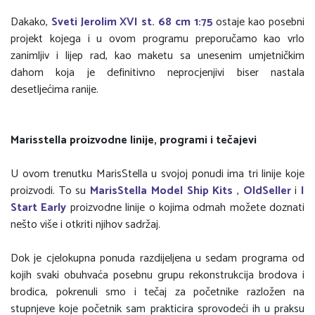
Dakako,
Sveti Jerolim XVI st. 68 cm 1:75
ostaje kao posebni
projekt kojega i u ovom programu preporučamo kao vrlo
zanimljiv i lijep rad, kao maketu sa unesenim umjetničkim
dahom koja je definitivno neprocjenjivi biser nastala
desetljećima ranije.
Marisstella proizvodne linije, programi i tečajevi
U ovom trenutku MarisStella u svojoj ponudi ima tri linije koje
proizvodi. To su
MarisStella Model Ship Kits
,
OldSeller
i
I
Start Early
proizvodne linije o kojima odmah možete doznati
nešto više i otkriti njihov sadržaj.
Dok je cjelokupna ponuda razdijeljena u sedam programa od
kojih svaki obuhvaća posebnu grupu rekonstrukcija brodova i
brodica, pokrenuli smo i tečaj za početnike razložen na
stupnjeve koje početnik sam prakticira sprovodeći ih u praksu