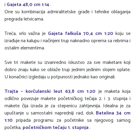
i
Gajeta 48,0 cm 1:14
.
One su kombinacija admiralitetske građe i tehnike oblaganja
pregrada letvicama.
Treća, vrlo važna je
Gajeta falkuša 70,4 cm 1:20
koju se
izrađuje na kalupu i načinjeni trup naknadno oprema sa rebrima i
ostalim elementima.
Sve tri makete su izvanredno iskustvo za sve maketare koji
dobro znaju kako se oblaže trup jednim jedinim slojem oplate.
U konačnici izgledaju u potpunosti jednako kao originali.
Trajta – korčulanski leut 63,8 cm 1:20
je maketa koja
odlično povezuje makete početničkog tečaja 2. i 3. stupnja i
makete čija izrada je za stepenicu zahtjevnija. Idealna je za
upuštanje u samostalni napredniji rad, dok
Batelina 34 cm
1:10
pripada programu za početnike sa njegovog samog
početka,
početničkom tečaju 1. stupnja
.