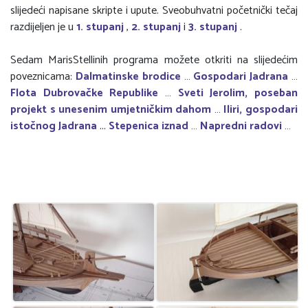
slijedeći napisane skripte i upute. Sveobuhvatni početnički tečaj
razdijeljen je u
1. stupanj
,
2. stupanj
i
3. stupanj
.
Sedam MarisStellinih programa možete otkriti na slijedećim
poveznicama:
Dalmatinske brodice
…
Gospodari Jadrana
…
Flota Dubrovačke Republike
…
Sveti Jerolim, poseban
projekt s unesenim umjetničkim dahom
…
Iliri, gospodari
istočnog Jadrana
...
Stepenica iznad
…
Napredni radovi
…