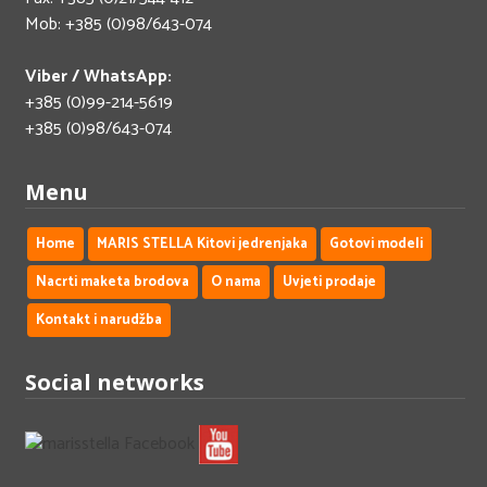
Mob: +385 (0)98/643-074
Viber / WhatsApp:
+385 (0)99-214-5619
+385 (0)98/643-074
Menu
Home
MARIS STELLA Kitovi jedrenjaka
Gotovi modeli
Nacrti maketa brodova
O nama
Uvjeti prodaje
Kontakt i narudžba
Social networks