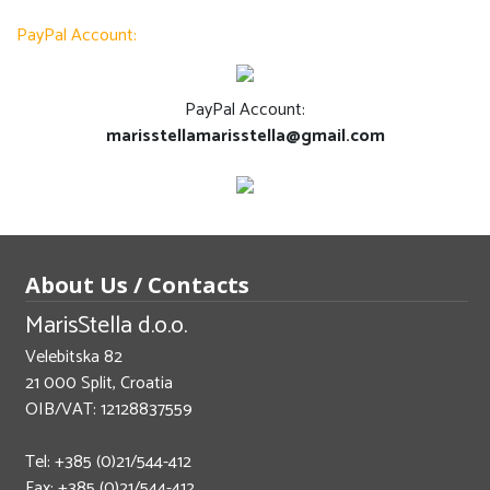
PayPal Account:
PayPal Account:
marisstellamarisstella@gmail.com
About Us / Contacts
MarisStella d.o.o.
Velebitska 82
21 000 Split, Croatia
OIB/VAT: 12128837559
Tel: +385 (0)21/544-412
Fax: +385 (0)21/544-412