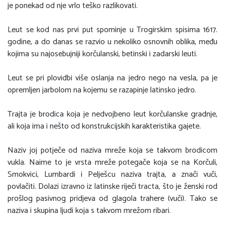
je ponekad od nje vrlo teško razlikovati.
Leut se kod nas prvi put spominje u Trogirskim spisima 1617.
godine, a do danas se razvio u nekoliko osnovnih oblika, među
kojima su najosebujniji korčulanski, betinski i zadarski leuti.
Leut se pri plovidbi više oslanja na jedro nego na vesla, pa je
opremljen jarbolom na kojemu se razapinje latinsko jedro.
Trajta je brodica koja je nedvojbeno leut korčulanske gradnje,
ali koja ima i nešto od konstrukcijskih karakteristika gajete.
Naziv joj potječe od naziva mreže koja se takvom brodicom
vukla. Naime to je vrsta mreže potegače koja se na Korčuli,
Smokvici, Lumbardi i Pelješcu naziva trajta, a znači vuči,
povlačiti. Dolazi izravno iz latinske riječi tracta, što je ženski rod
prošlog pasivnog pridjeva od glagola trahere (vuči). Tako se
naziva i skupina ljudi koja s takvom mrežom ribari.