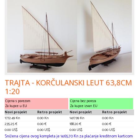
TRAJTA - KORČULANSKI LEUT 63,8CM
1:20
Cijena s porezom
Cijena bez poreza
Za kupce u EU
Za kupce izvan EU
Novi projekt
Retro projekt
Novi projekt
Retro projekt
1772.49 Kn
0.00 Kn
1417.99 Kn
0.00 Kn
235.25 €
0.00 €
188.20 €
0.00 €
0.00 US$
0.00 US$
0.00 US$
0.00 US$
Snižena cijena ovog kompleta je 1465,70 Kn za plaćanje kreditnom karticom