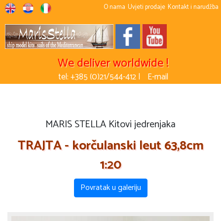
O nama
Uvjeti prodaje
Kontakt i narudžba
We deliver worldwide !
tel: +385 (0)21/544-412 |
E-mail
MARIS STELLA Kitovi jedrenjaka
TRAJTA - korčulanski leut 63,8cm
1:20
Povratak u galeriju