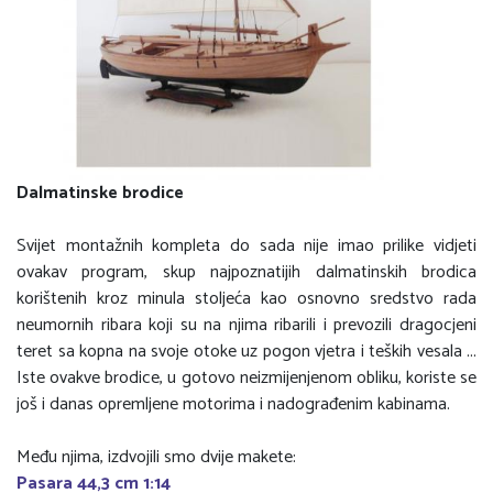
Dalmatinske brodice
Svijet montažnih kompleta do sada nije imao prilike vidjeti
ovakav program, skup najpoznatijih dalmatinskih brodica
korištenih kroz minula stoljeća kao osnovno sredstvo rada
neumornih ribara koji su na njima ribarili i prevozili dragocjeni
teret sa kopna na svoje otoke uz pogon vjetra i teških vesala ...
Iste ovakve brodice, u gotovo neizmijenjenom obliku, koriste se
još i danas opremljene motorima i nadograđenim kabinama.
Među njima, izdvojili smo dvije makete:
Pasara 44,3 cm 1:14