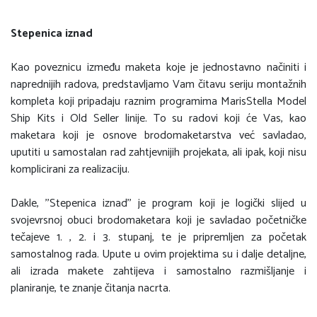
Stepenica iznad
Kao poveznicu između maketa koje je jednostavno načiniti i
naprednijih radova, predstavljamo Vam čitavu seriju montažnih
kompleta koji pripadaju raznim programima MarisStella Model
Ship Kits i Old Seller linije. To su radovi koji će Vas, kao
maketara koji je osnove brodomaketarstva već savladao,
uputiti u samostalan rad zahtjevnijih projekata, ali ipak, koji nisu
komplicirani za realizaciju.
Dakle, ''Stepenica iznad'' je program koji je logički slijed u
svojevrsnoj obuci brodomaketara koji je savladao početničke
tečajeve 1. , 2. i 3. stupanj, te je pripremljen za početak
samostalnog rada. Upute u ovim projektima su i dalje detaljne,
ali izrada makete zahtijeva i samostalno razmišljanje i
planiranje, te znanje čitanja nacrta.