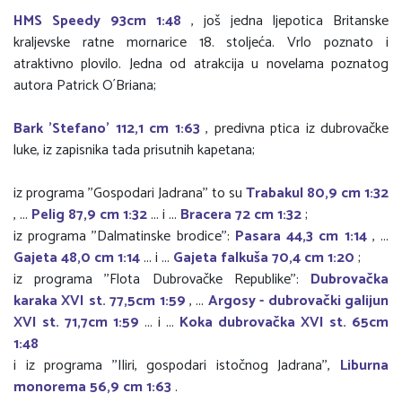
HMS Speedy 93cm 1:48
, još jedna ljepotica Britanske
kraljevske ratne mornarice 18. stoljeća. Vrlo poznato i
atraktivno plovilo. Jedna od atrakcija u novelama poznatog
autora Patrick O´Briana;
Bark 'Stefano' 112,1 cm 1:63
, predivna ptica iz dubrovačke
luke, iz zapisnika tada prisutnih kapetana;
iz programa ''Gospodari Jadrana'' to su
Trabakul 80,9 cm 1:32
, ...
Pelig 87,9 cm 1:32
... i ...
Bracera 72 cm 1:32
;
iz programa ''Dalmatinske brodice'':
Pasara 44,3 cm 1:14
, ...
Gajeta 48,0 cm 1:14
... i ...
Gajeta falkuša 70,4 cm 1:20
;
iz programa ''Flota Dubrovačke Republike'':
Dubrovačka
karaka XVI st. 77,5cm 1:59
, ...
Argosy - dubrovački galijun
XVI st. 71,7cm 1:59
... i ...
Koka dubrovačka XVI st. 65cm
1:48
i iz programa ''Iliri, gospodari istočnog Jadrana'',
Liburna
monorema 56,9 cm 1:63
.