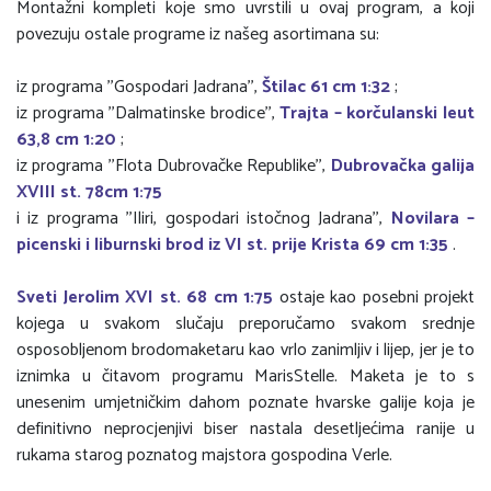
Montažni kompleti koje smo uvrstili u ovaj program, a koji
povezuju ostale programe iz našeg asortimana su:
iz programa ''Gospodari Jadrana'',
Štilac 61 cm 1:32
;
iz programa ''Dalmatinske brodice'',
Trajta – korčulanski leut
63,8 cm 1:20
;
iz programa ''Flota Dubrovačke Republike'',
Dubrovačka galija
XVIII st. 78cm 1:75
i iz programa ''Iliri, gospodari istočnog Jadrana'',
Novilara –
picenski i liburnski brod iz VI st. prije Krista 69 cm 1:35
.
Sveti Jerolim XVI st. 68 cm 1:75
ostaje kao posebni projekt
kojega u svakom slučaju preporučamo svakom srednje
osposobljenom brodomaketaru kao vrlo zanimljiv i lijep, jer je to
iznimka u čitavom programu MarisStelle. Maketa je to s
unesenim umjetničkim dahom poznate hvarske galije koja je
definitivno neprocjenjivi biser nastala desetljećima ranije u
rukama starog poznatog majstora gospodina Verle.