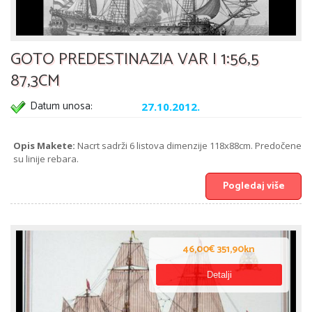
GOTO PREDESTINAZIA VAR I 1:56,5
87,3CM
Datum unosa:
27.10.2012.
Opis Makete:
Nacrt sadrži 6 listova dimenzije 118x88cm. Predočene
su linije rebara.
Pogledaj više
46,00€ 351,90kn
Detalji