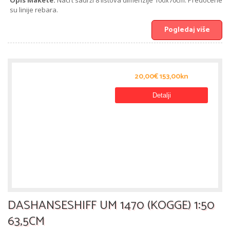
Opis Makete:
Nacrt sadrži 8 listova dimenzije 100x70cm. Predočene
su linije rebara.
Pogledaj više
20,00€ 153,00kn
Detalji
DASHANSESHIFF UM 1470 (KOGGE) 1:50
63,5CM