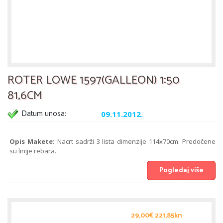
ROTER LOWE 1597(GALLEON) 1:50
81,6CM
Datum unosa:
09.11.2012.
Opis Makete:
Nacrt sadrži 3 lista dimenzije 114x70cm. Predočene
su linije rebara.
Pogledaj više
29,00€ 221,85kn