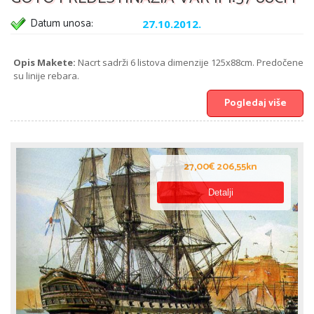
Datum unosa:
27.10.2012.
Opis Makete:
Nacrt sadrži 6 listova dimenzije 125x88cm. Predočene
su linije rebara.
Pogledaj više
27,00€ 206,55kn
Detalji