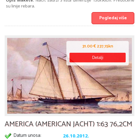
Opis Makete:
Nacrt sadrži 3 lista dimenzije 130x90cm. Predočene
su linije rebara.
Pogledaj više
31.00 € 237,15kn
Detalji
AMERICA (AMERICAN JACHT) 1:63 76,2CM
Datum unosa:
26.10.2012.