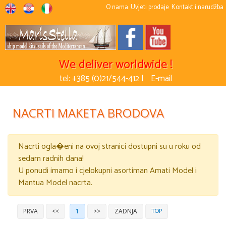
O nama
Uvjeti prodaje
Kontakt i narudžba
We deliver worldwide !
tel: +385 (0)21/544-412 |
E-mail
NACRTI MAKETA BRODOVA
Nacrti ogla�eni na ovoj stranici dostupni su u roku od
sedam radnih dana!
U ponudi imamo i cjelokupni asortiman Amati Model i
Mantua Model nacrta.
TOP
PRVA
<<
1
>>
ZADNJA