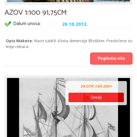
AZOV 1:100 91,75CM
Datum unosa:
26.10.2012.
Opis Makete:
Nacrt sadrži 4 lista dimenzije 85x60cm. Predočene su
linije rebara.
Pogledaj više
39,00€ 298,35kn
Detalji