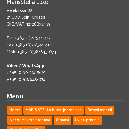
MarisStella d.o.o.
Velebitska 82
21 000 Split, Croatia
OIB/VAT: 12128837559
Tel: +385 (0)21/544-412
Fax: +385 (0)21/544-412
Mob: +385 (0)98/643-074
Viber / WhatsApp:
+385 (0)99-214-5619
+385 (0)98/643-074
Menu
Home
MARIS STELLA Kitovi jedrenjaka
Gotovi modeli
Nacrti maketa brodova
O nama
Uvjeti prodaje