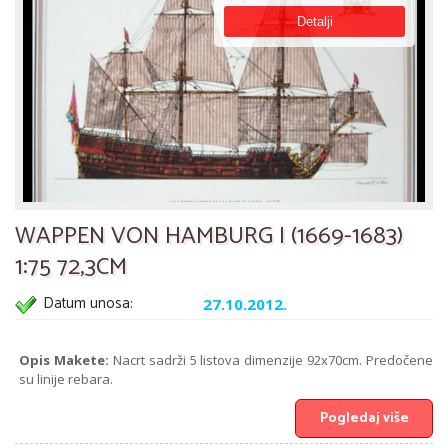
Detalji
WAPPEN VON HAMBURG I (1669-1683)
1:75 72,3CM
Datum unosa:
27.10.2012.
Opis Makete:
Nacrt sadrži 5 listova dimenzije 92x70cm. Predočene
su linije rebara.
Pogledaj više