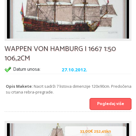
WAPPEN VON HAMBURG I 1667 1:50
106,2CM
Datum unosa:
27.10.2012.
Opis Makete:
Nacrt sadrži 7 listova dimenzije 120x90cm. Predočena
su crtana rebra-pregrade.
Pogledaj više
33,00€ 252,45kn