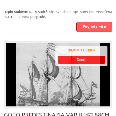
Opis Makete:
Nacrt sadrži 6 listova dimenzije 97x69 cm. Predočena
su crtana rebra-pregrade.
Pogledaj više
39,00€ 298,35kn
Detalji
GOTO PREDESTINAZIA VAR II 1:57 88CM